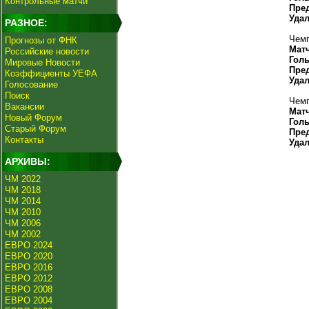
Контрольные матчи
Пре
Уда
РАЗНОЕ:
Чемп
Прогнозы от ФНК
Мат
Российские новости
Гол
Мировые Новости
Пре
Коэффициенты УЕФА
Уда
Голосование
Поиск
Чемп
Вакансии
Мат
Новый Форум
Гол
Старый Форум
Пре
Контакты
Уда
АРХИВЫ:
ЧМ 2022
ЧМ 2018
ЧМ 2014
ЧМ 2010
ЧМ 2006
ЧМ 2002
ЕВРО 2024
ЕВРО 2020
ЕВРО 2016
ЕВРО 2012
ЕВРО 2008
ЕВРО 2004