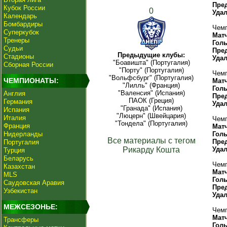
Пре
Кубок России
0
Уда
Календарь
Бомбардиры
Чемп
Суперкубок
Мат
Тренеры
Гол
Судьи
Пре
Предыдущие клубы:
Стадионы
Уда
"Боавишта" (Португалия)
Сборная России
"Порту" (Португалия)
Чемп
"Вольфсбург" (Португалия)
ЧЕМПИОНАТЫ:
Мат
"Лилль" (Франция)
Гол
"Валенсия" (Испания)
Англия
Пре
ПАОК (Греция)
Германия
Уда
"Гранада" (Испания)
Испания
"Люцерн" (Швейцария)
Италия
Чемп
"Тондела" (Португалия)
Франция
Мат
Нидерланды
Гол
Все материалы с тегом
Пре
Португалия
Рикарду Кошта
Уда
Турция
Беларусь
Чемп
Казахстан
Мат
MLS
Гол
Саудовская Аравия
Пре
Узбекистан
Уда
МЕЖСЕЗОНЬЕ:
Чемп
Мат
Трансферы
Гол