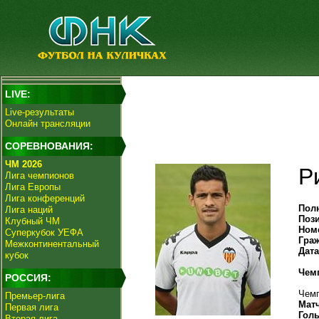
LIVE:
Live-результаты
Онлайн трансляции
СОРЕВНОВАНИЯ:
ЧМ 2026
Р
Лига чемпионов
Лига Европы
Лига конференций
Пол
Лига наций
Поз
Клубный ЧМ
Ном
Суперкубок УЕФА
Гра
Межконтинентальный
Дат
кубок
Чем
РОССИЯ:
Чемп
Премьер-лига
Мат
Первая лига
Гол
Вторая лига