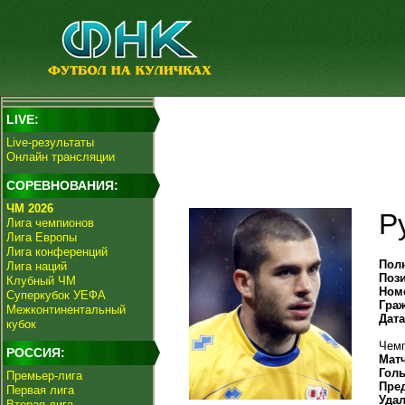
LIVE:
Live-результаты
Онлайн трансляции
СОРЕВНОВАНИЯ:
ЧМ 2026
Р
Лига чемпионов
Лига Европы
Лига конференций
Пол
Лига наций
Поз
Клубный ЧМ
Ном
Суперкубок УЕФА
Гра
Межконтинентальный
Дат
кубок
Чемп
РОССИЯ:
Мат
Гол
Премьер-лига
Пре
Первая лига
Уда
Вторая лига