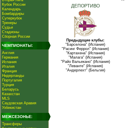
Кубок России
ДЕПОРТИВО
Календарь
Бомбардиры
Суперкубок
Тренеры
Судьи
Стадионы
Сборная России
Предыдущие клубы:
"Барселона" (Испания)
ЧЕМПИОНАТЫ:
"Расинг Феррол" (Испания)
Англия
"Картахена" (Испания)
Германия
"Малага" (Испания)
"Райо Вальекано" (Испания)
Испания
"Леванте" (Испания)
Италия
"Андерлехт" (Бельгия)
Франция
Нидерланды
Португалия
Турция
Беларусь
Казахстан
MLS
Саудовская Аравия
Узбекистан
МЕЖСЕЗОНЬЕ:
Трансферы