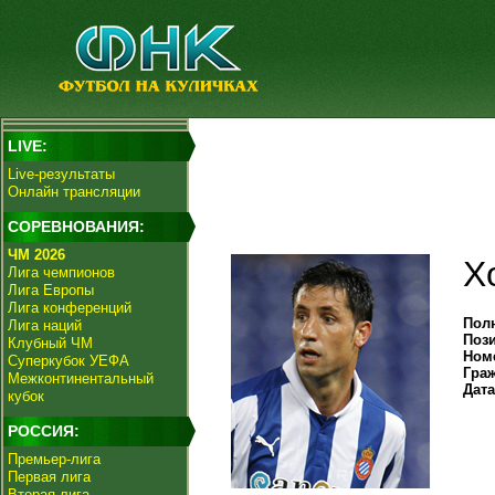
LIVE:
Live-результаты
Онлайн трансляции
СОРЕВНОВАНИЯ:
ЧМ 2026
Х
Лига чемпионов
Лига Европы
Лига конференций
Пол
Лига наций
Поз
Клубный ЧМ
Ном
Суперкубок УЕФА
Гра
Межконтинентальный
Дат
кубок
РОССИЯ:
Премьер-лига
Первая лига
Вторая лига