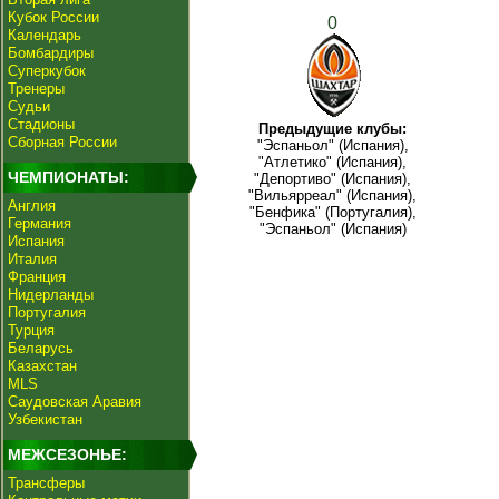
Кубок России
0
Календарь
Бомбардиры
Суперкубок
Тренеры
Судьи
Стадионы
Предыдущие клубы:
Сборная России
"Эспаньол" (Испания),
"Атлетико" (Испания),
ЧЕМПИОНАТЫ:
"Депортиво" (Испания),
"Вильярреал" (Испания),
Англия
"Бенфика" (Португалия),
Германия
"Эспаньол" (Испания)
Испания
Италия
Франция
Нидерланды
Португалия
Турция
Беларусь
Казахстан
MLS
Саудовская Аравия
Узбекистан
МЕЖСЕЗОНЬЕ:
Трансферы