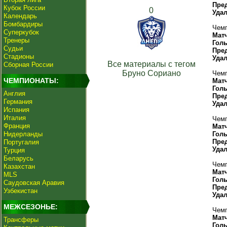
Пре
Кубок России
0
Уда
Календарь
Бомбардиры
Чемп
Суперкубок
Мат
Тренеры
Гол
Судьи
Пре
Стадионы
Уда
Все материалы с тегом
Сборная России
Бруно Сориано
Чемп
ЧЕМПИОНАТЫ:
Мат
Гол
Англия
Пре
Германия
Уда
Испания
Италия
Чемп
Франция
Мат
Нидерланды
Гол
Пре
Португалия
Уда
Турция
Беларусь
Чемп
Казахстан
Мат
MLS
Гол
Саудовская Аравия
Пре
Узбекистан
Уда
МЕЖСЕЗОНЬЕ:
Чемп
Мат
Трансферы
Гол