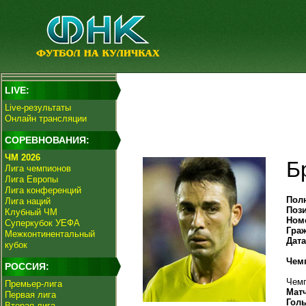
LIVE:
Live-результаты
Онлайн трансляции
СОРЕВНОВАНИЯ:
ЧМ 2026
Б
Лига чемпионов
Лига Европы
Лига конференций
Пол
Лига наций
Поз
Клубный ЧМ
Ном
Суперкубок УЕФА
Гра
Межконтинентальный
Дат
кубок
Чем
РОССИЯ:
Чемп
Премьер-лига
Мат
Первая лига
Гол
Вторая лига