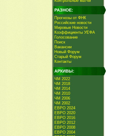
Контрольные матчи
РАЗНОЕ:
Прогнозы от ФНК
Российские новости
Мировые Новости
Коэффициенты УЕФА
Голосование
Поиск
Вакансии
Новый Форум
Старый Форум
Контакты
АРХИВЫ:
ЧМ 2022
ЧМ 2018
ЧМ 2014
ЧМ 2010
ЧМ 2006
ЧМ 2002
ЕВРО 2024
ЕВРО 2020
ЕВРО 2016
ЕВРО 2012
ЕВРО 2008
ЕВРО 2004