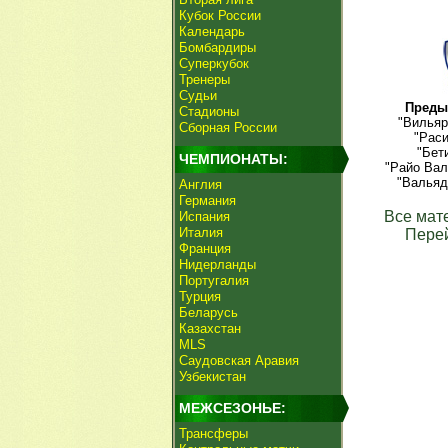
Кубок России
Календарь
Бомбардиры
Суперкубок
Тренеры
Судьи
Преды
Стадионы
"Вильяр
Сборная России
"Раси
"Бет
ЧЕМПИОНАТЫ:
"Райо Вал
"Вальяд
Англия
Германия
Все мат
Испания
Италия
Пере
Франция
Нидерланды
Португалия
Турция
Беларусь
Казахстан
MLS
Саудовская Аравия
Узбекистан
МЕЖСЕЗОНЬЕ:
Трансферы