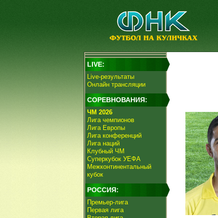
LIVE:
Live-результаты
Онлайн трансляции
СОРЕВНОВАНИЯ:
ЧМ 2026
Лига чемпионов
Лига Европы
Лига конференций
Лига наций
Клубный ЧМ
Суперкубок УЕФА
Межконтинентальный
кубок
РОССИЯ:
Премьер-лига
Первая лига
Вторая лига