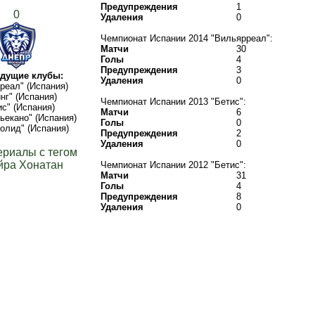
Предупреждения
1
0
Удаления
0
Чемпионат Испании 2014 "Вильярреал":
Матчи
30
Голы
4
Предупреждения
3
дущие клубы:
Удаления
0
реал" (Испания)
нг" (Испания)
Чемпионат Испании 2013 "Бетис":
ис" (Испания)
Матчи
6
ьекано" (Испания)
Голы
0
олид" (Испания)
Предупреждения
2
Удаления
0
ериалы с тегом
йра Хонатан
Чемпионат Испании 2012 "Бетис":
Матчи
31
Голы
4
Предупреждения
8
Удаления
0