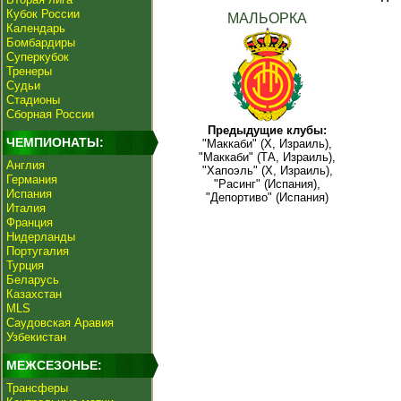
Кубок России
МАЛЬОРКА
Календарь
Бомбардиры
Суперкубок
Тренеры
Судьи
Стадионы
Сборная России
Предыдущие клубы:
ЧЕМПИОНАТЫ:
"Маккаби" (Х, Израиль),
"Маккаби" (ТА, Израиль),
Англия
"Хапоэль" (Х, Израиль),
Германия
"Расинг" (Испания),
Испания
"Депортиво" (Испания)
Италия
Франция
Нидерланды
Португалия
Турция
Беларусь
Казахстан
MLS
Саудовская Аравия
Узбекистан
МЕЖСЕЗОНЬЕ:
Трансферы