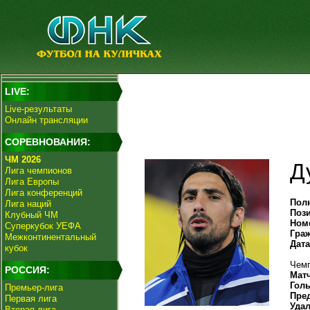
LIVE:
Live-результаты
Онлайн трансляции
СОРЕВНОВАНИЯ:
ЧМ 2026
Д
Лига чемпионов
Лига Европы
Лига конференций
Пол
Лига наций
Поз
Клубный ЧМ
Ном
Суперкубок УЕФА
Гра
Межконтинентальный
Дат
кубок
Чемп
РОССИЯ:
Мат
Гол
Премьер-лига
Пре
Первая лига
Уда
Вторая лига