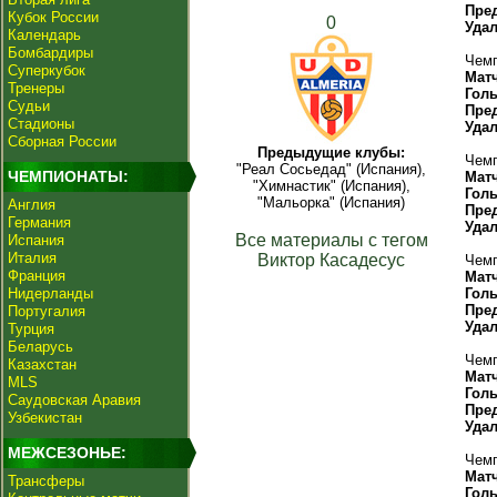
Пре
Кубок России
0
Уда
Календарь
Бомбардиры
Чемп
Суперкубок
Мат
Тренеры
Гол
Судьи
Пре
Стадионы
Уда
Сборная России
Предыдущие клубы:
Чемп
"Реал Сосьедад" (Испания),
ЧЕМПИОНАТЫ:
Мат
"Химнастик" (Испания),
Гол
"Мальорка" (Испания)
Англия
Пре
Германия
Уда
Все материалы с тегом
Испания
Италия
Виктор Касадесус
Чемп
Франция
Мат
Нидерланды
Гол
Пре
Португалия
Уда
Турция
Беларусь
Чемп
Казахстан
Мат
MLS
Гол
Саудовская Аравия
Пре
Узбекистан
Уда
МЕЖСЕЗОНЬЕ:
Чемп
Мат
Трансферы
Гол