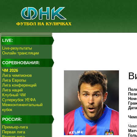
LIVE:
Live-результаты
Онлайн трансляции
СОРЕВНОВАНИЯ:
ЧМ 2026
В
Лига чемпионов
Лига Европы
Лига конференций
Пол
Лига наций
Поз
Клубный ЧМ
Ном
Суперкубок УЕФА
Гра
Межконтинентальный
Дат
кубок
Чем
РОССИЯ:
Чемп
Премьер-лига
Мат
Первая лига
Гол
Вторая лига