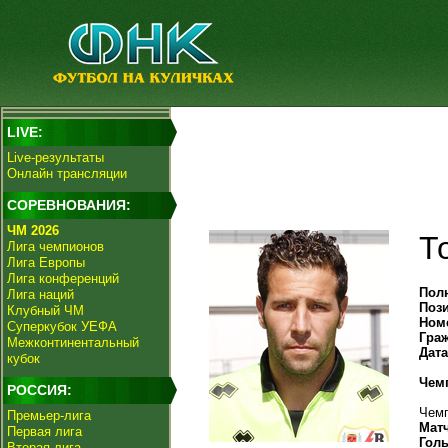
LIVE:
Live-результаты
Онлайн трансляции
СОРЕВНОВАНИЯ:
ЧМ 2026
Т
Лига чемпионов
Лига Европы
Лига конференций
Пол
Лига наций
Поз
Клубный ЧМ
Ном
Суперкубок УЕФА
Гра
Межконтинентальный
Дат
кубок
Чем
РОССИЯ:
Чемп
Премьер-лига
Мат
Первая лига
Гол
Вторая лига