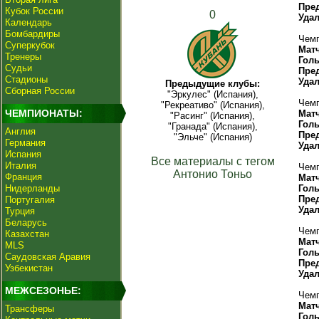
Пре
Кубок России
0
Уда
Календарь
Бомбардиры
Чемп
Суперкубок
Мат
Тренеры
Гол
Судьи
Пре
Стадионы
Уда
Предыдущие клубы:
Сборная России
"Эркулес" (Испания),
Чемп
"Рекреативо" (Испания),
ЧЕМПИОНАТЫ:
Мат
"Расинг" (Испания),
Гол
"Гранада" (Испания),
Англия
Пре
"Эльче" (Испания)
Германия
Уда
Испания
Все материалы с тегом
Италия
Чемп
Антонио Тоньо
Франция
Мат
Нидерланды
Гол
Пре
Португалия
Уда
Турция
Беларусь
Чемп
Казахстан
Мат
MLS
Гол
Саудовская Аравия
Пре
Узбекистан
Уда
МЕЖСЕЗОНЬЕ:
Чемп
Мат
Трансферы
Гол