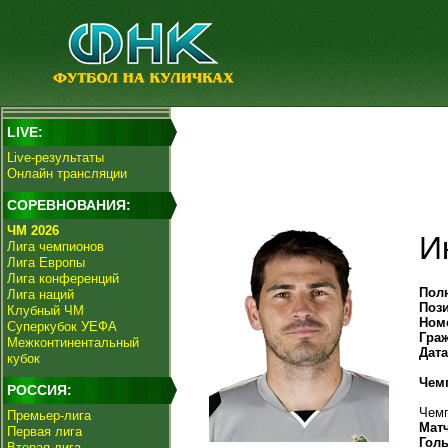
LIVE:
Live-результаты
Онлайн трансляции
СОРЕВНОВАНИЯ:
ЧМ 2026
И
Лига чемпионов
Лига Европы
Лига конференций
Пол
Лига наций
Поз
Клубный ЧМ
Ном
Суперкубок УЕФА
Гра
Межконтинентальный
Дат
кубок
Чем
РОССИЯ:
Чемп
Премьер-лига
Мат
Первая лига
Гол
Вторая лига