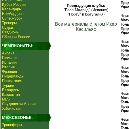
Пре
Кубок России
Предыдущие клубы:
Уда
Календарь
"Реал Мадрид" (Испания)
Бомбардиры
"Порту" (Португалия)
Чемп
Суперкубок
Мат
Тренеры
Все материалы с тегом Икер
Гол
Судьи
Пре
Касильяс
Стадионы
Уда
Сборная России
Чемп
ЧЕМПИОНАТЫ:
Мат
Гол
Англия
Пре
Германия
Уда
Испания
Италия
Чемп
Франция
Мат
Нидерланды
Гол
Пре
Португалия
Уда
Турция
Беларусь
Чемп
Казахстан
Мат
MLS
Гол
Саудовская Аравия
Пре
Узбекистан
Уда
МЕЖСЕЗОНЬЕ:
Чемп
Мат
Трансферы
Гол