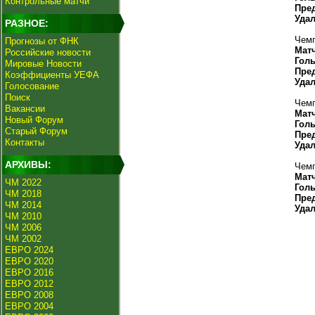
Контрольные матчи
Пре
Уда
РАЗНОЕ:
Чемп
Прогнозы от ФНК
Мат
Российские новости
Гол
Мировые Новости
Пре
Коэффициенты УЕФА
Уда
Голосование
Поиск
Чемп
Вакансии
Мат
Новый Форум
Гол
Старый Форум
Пре
Контакты
Уда
АРХИВЫ:
Чемп
Мат
ЧМ 2022
Гол
ЧМ 2018
Пре
ЧМ 2014
Уда
ЧМ 2010
ЧМ 2006
ЧМ 2002
ЕВРО 2024
ЕВРО 2020
ЕВРО 2016
ЕВРО 2012
ЕВРО 2008
ЕВРО 2004