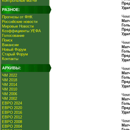
Контрольные матчи
Пре
Уда
РАЗНОЕ:
Чемп
Прогнозы от ФНК
Мат
Российские новости
Гол
Мировые Новости
Пре
Коэффициенты УЕФА
Уда
Голосование
Поиск
Чемп
Вакансии
Мат
Новый Форум
Гол
Старый Форум
Пре
Контакты
Уда
АРХИВЫ:
Чемп
Мат
ЧМ 2022
Гол
ЧМ 2018
Пре
ЧМ 2014
Уда
ЧМ 2010
ЧМ 2006
Чемп
ЧМ 2002
Мат
ЕВРО 2024
Гол
ЕВРО 2020
Пре
Уда
ЕВРО 2016
ЕВРО 2012
Чемп
ЕВРО 2008
Мат
ЕВРО 2004
Гол