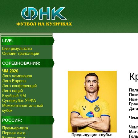
LIVE:
Live-результаты
Онлайн трансляции
СОРЕВНОВАНИЯ:
ЧМ 2026
К
Лига чемпионов
Лига Европы
Лига конференций
Пол
Лига наций
Поз
Клубный ЧМ
Ном
Суперкубок УЕФА
Гра
Межконтинентальный
Дат
кубок
Чем
РОССИЯ:
Чемп
Премьер-лига
Мат
Первая лига
Предыдущие клубы:
Гол
Вторая лига