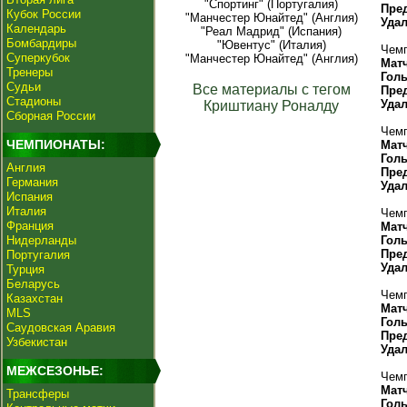
"Спортинг" (Португалия)
Пре
Кубок России
"Манчестер Юнайтед" (Англия)
Уда
Календарь
"Реал Мадрид" (Испания)
Бомбардиры
"Ювентус" (Италия)
Чемп
Суперкубок
"Манчестер Юнайтед" (Англия)
Мат
Тренеры
Гол
Судьи
Все материалы с тегом
Пре
Стадионы
Уда
Криштиану Роналду
Сборная России
Чемп
ЧЕМПИОНАТЫ:
Мат
Гол
Англия
Пре
Германия
Уда
Испания
Италия
Чемп
Франция
Мат
Нидерланды
Гол
Пре
Португалия
Уда
Турция
Беларусь
Чемп
Казахстан
Мат
MLS
Гол
Саудовская Аравия
Пре
Узбекистан
Уда
МЕЖСЕЗОНЬЕ:
Чемп
Мат
Трансферы
Гол