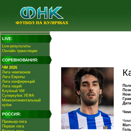
LIVE:
Live-результаты
Онлайн трансляции
СОРЕВНОВАНИЯ:
ЧМ 2026
К
Лига чемпионов
Лига Европы
Лига конференций
Пол
Лига наций
Поз
Клубный ЧМ
Ном
Суперкубок УЕФА
Гра
Межконтинентальный
Дат
кубок
Чем
РОССИЯ:
Чемп
Премьер-лига
Мат
Первая лига
Гол
Вторая лига