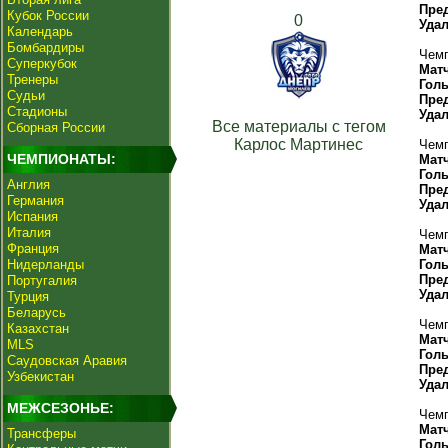
Пре
Кубок России
0
Уда
Календарь
Бомбардиры
Чемп
Суперкубок
Мат
Тренеры
Гол
Судьи
Пре
Стадионы
Уда
Все материалы с тегом
Сборная России
Карлос Мартинес
Чемп
ЧЕМПИОНАТЫ:
Мат
Гол
Англия
Пре
Германия
Уда
Испания
Италия
Чемп
Франция
Мат
Нидерланды
Гол
Пре
Португалия
Уда
Турция
Беларусь
Чемп
Казахстан
Мат
MLS
Гол
Саудовская Аравия
Пре
Узбекистан
Уда
МЕЖСЕЗОНЬЕ:
Чемп
Мат
Трансферы
Гол