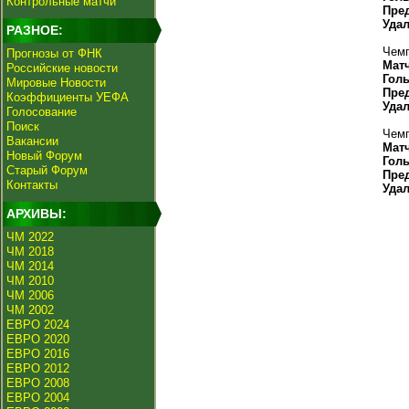
Контрольные матчи
Пре
Уда
РАЗНОЕ:
Чемп
Прогнозы от ФНК
Мат
Российские новости
Гол
Мировые Новости
Пре
Коэффициенты УЕФА
Уда
Голосование
Поиск
Чемп
Вакансии
Мат
Новый Форум
Гол
Старый Форум
Пре
Контакты
Уда
АРХИВЫ:
ЧМ 2022
ЧМ 2018
ЧМ 2014
ЧМ 2010
ЧМ 2006
ЧМ 2002
ЕВРО 2024
ЕВРО 2020
ЕВРО 2016
ЕВРО 2012
ЕВРО 2008
ЕВРО 2004