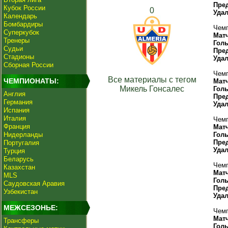
Пре
Кубок России
0
Уда
Календарь
Бомбардиры
Чемп
Суперкубок
Мат
Тренеры
Гол
Судьи
Пре
Стадионы
Уда
Сборная России
Чемп
Все материалы с тегом
ЧЕМПИОНАТЫ:
Мат
Микель Гонсалес
Гол
Англия
Пре
Германия
Уда
Испания
Италия
Чемп
Франция
Мат
Нидерланды
Гол
Пре
Португалия
Уда
Турция
Беларусь
Чемп
Казахстан
Мат
MLS
Гол
Саудовская Аравия
Пре
Узбекистан
Уда
МЕЖСЕЗОНЬЕ:
Чемп
Мат
Трансферы
Гол