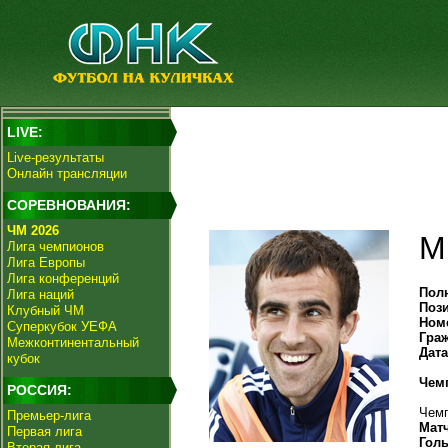
LIVE:
Live-результаты
Онлайн трансляции
СОРЕВНОВАНИЯ:
ЧМ 2026
М
Лига чемпионов
Лига Европы
Лига конференций
Пол
Лига наций
Поз
Клубный ЧМ
Ном
Суперкубок УЕФА
Гра
Межконтинентальный
Дат
кубок
Чем
РОССИЯ:
Чемп
Премьер-лига
Мат
Первая лига
Гол
Вторая лига