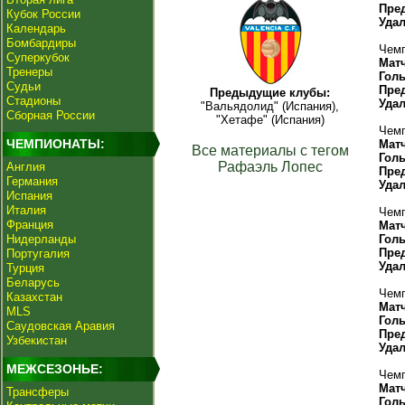
Пре
Кубок России
Уда
Календарь
Бомбардиры
Чемп
Суперкубок
Мат
Тренеры
Гол
Судьи
Пре
Предыдущие клубы:
Стадионы
Уда
"Вальядолид" (Испания),
Сборная России
"Хетафе" (Испания)
Чемп
ЧЕМПИОНАТЫ:
Мат
Все материалы с тегом
Гол
Рафаэль Лопес
Англия
Пре
Германия
Уда
Испания
Италия
Чемп
Франция
Мат
Нидерланды
Гол
Пре
Португалия
Уда
Турция
Беларусь
Чемп
Казахстан
Мат
MLS
Гол
Саудовская Аравия
Пре
Узбекистан
Уда
МЕЖСЕЗОНЬЕ:
Чемп
Мат
Трансферы
Гол