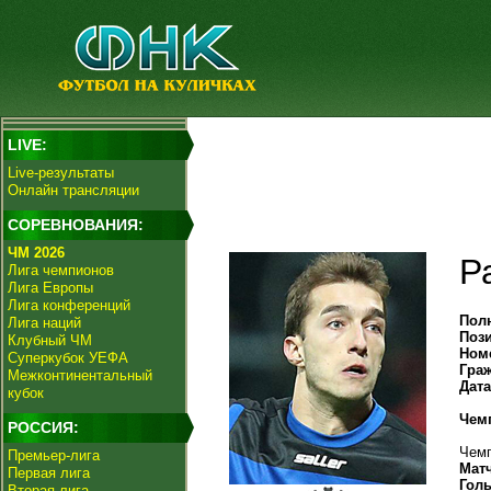
LIVE:
Live-результаты
Онлайн трансляции
СОРЕВНОВАНИЯ:
ЧМ 2026
Р
Лига чемпионов
Лига Европы
Лига конференций
Пол
Лига наций
Поз
Клубный ЧМ
Ном
Суперкубок УЕФА
Гра
Межконтинентальный
Дат
кубок
Чем
РОССИЯ:
Чемп
Премьер-лига
Мат
Первая лига
Гол
Вторая лига