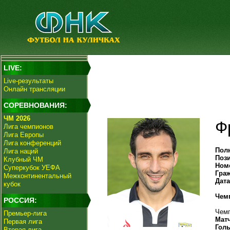
LIVE:
Live-результаты
Онлайн трансляции
СОРЕВНОВАНИЯ:
ЧМ 2026
Ф
Лига чемпионов
Лига Европы
Лига конференций
Пол
Лига наций
Поз
Клубный ЧМ
Ном
Суперкубок УЕФА
Гра
Межконтинентальный
Дат
кубок
Чем
РОССИЯ:
Чемп
Премьер-лига
Мат
Первая лига
Гол
Вторая лига