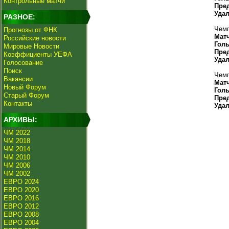
Контрольные матчи
Пре
Уда
РАЗНОЕ:
Чемп
Прогнозы от ФНК
Мат
Российские новости
Гол
Мировые Новости
Пре
Коэффициенты УЕФА
Уда
Голосование
Поиск
Чемп
Вакансии
Мат
Новый Форум
Гол
Старый Форум
Пре
Контакты
Уда
АРХИВЫ:
ЧМ 2022
ЧМ 2018
ЧМ 2014
ЧМ 2010
ЧМ 2006
ЧМ 2002
ЕВРО 2024
ЕВРО 2020
ЕВРО 2016
ЕВРО 2012
ЕВРО 2008
ЕВРО 2004