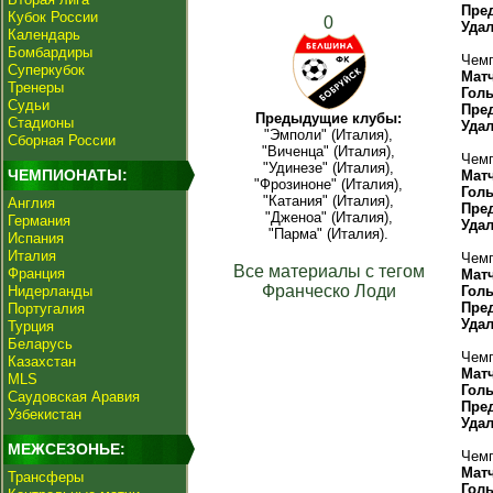
Пре
Кубок России
0
Уда
Календарь
Бомбардиры
Чемп
Суперкубок
Мат
Тренеры
Гол
Судьи
Пре
Предыдущие клубы:
Стадионы
Уда
"Эмполи" (Италия),
Сборная России
"Виченца" (Италия),
Чемп
"Удинезе" (Италия),
ЧЕМПИОНАТЫ:
Мат
"Фрозиноне" (Италия),
Гол
"Катания" (Италия),
Англия
Пре
"Дженоа" (Италия),
Германия
Уда
"Парма" (Италия).
Испания
Италия
Чемп
Все материалы с тегом
Франция
Мат
Франческо Лоди
Нидерланды
Гол
Пре
Португалия
Уда
Турция
Беларусь
Чемп
Казахстан
Мат
MLS
Гол
Саудовская Аравия
Пре
Узбекистан
Уда
МЕЖСЕЗОНЬЕ:
Чемп
Мат
Трансферы
Гол