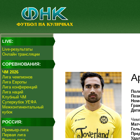
LIVE:
Live-результаты
Онлайн трансляции
СОРЕВНОВАНИЯ:
ЧМ 2026
А
Лига чемпионов
Лига Европы
Лига конференций
Пол
Лига наций
Поз
Клубный ЧМ
Ном
Суперкубок УЕФА
Гра
Межконтинентальный
Дат
кубок
Чемп
РОССИЯ:
Мат
Гол
Премьер-лига
Пре
Первая лига
Уда
Вторая лига