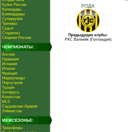
Кубок России
РОДА
Календарь
Бомбардиры
Суперкубок
Тренеры
Судьи
Стадионы
Предыдущие клубы:
Сборная России
РКС Валвейк (Голландия)
ЧЕМПИОНАТЫ:
Англия
Германия
Испания
Италия
Франция
Нидерланды
Португалия
Турция
Беларусь
Казахстан
MLS
Саудовская Аравия
Узбекистан
МЕЖСЕЗОНЬЕ:
Трансферы