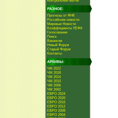
Контрольные матчи
РАЗНОЕ:
Прогнозы от ФНК
Российские новости
Мировые Новости
Коэффициенты УЕФА
Голосование
Поиск
Вакансии
Новый Форум
Старый Форум
Контакты
АРХИВЫ:
ЧМ 2022
ЧМ 2018
ЧМ 2014
ЧМ 2010
ЧМ 2006
ЧМ 2002
ЕВРО 2024
ЕВРО 2020
ЕВРО 2016
ЕВРО 2012
ЕВРО 2008
ЕВРО 2004