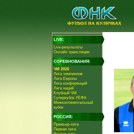
LIVE:
Live-результаты
Онлайн трансляции
СОРЕВНОВАНИЯ:
ЧМ 2026
Лига чемпионов
Лига Европы
Лига конференций
Лига наций
Клубный ЧМ
Суперкубок УЕФА
Межконтинентальный
кубок
РОССИЯ:
Премьер-лига
Первая лига
Вторая лига