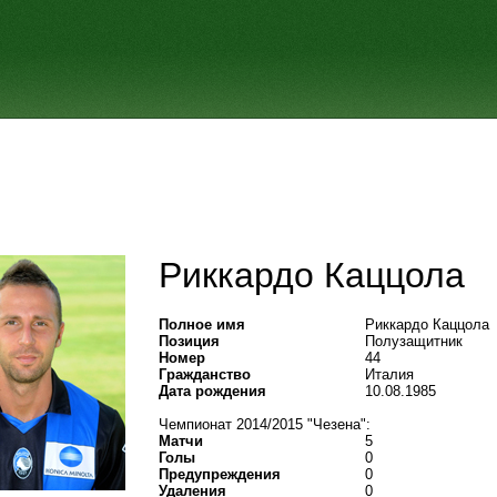
Риккардо Каццола
Полное имя
Риккардо Каццола
Позиция
Полузащитник
Номер
44
Гражданство
Италия
Дата рождения
10.08.1985
Чемпионат 2014/2015 "Чезена":
Матчи
5
Голы
0
Предупреждения
0
Удаления
0