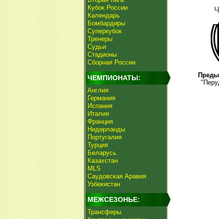
Кубок России
Календарь
Бомбардиры
Суперкубок
Тренеры
Судьи
Стадионы
Сборная России
Преды
ЧЕМПИОНАТЫ:
"Перу
Англия
Германия
Испания
Италия
Франция
Нидерланды
Португалия
Турция
Беларусь
Казахстан
MLS
Саудовская Аравия
Узбекистан
МЕЖСЕЗОНЬЕ:
Трансферы