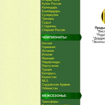
Кубок России
Календарь
Бомбардиры
Суперкубок
Тренеры
Судьи
Стадионы
Преды
Сборная России
"Висл
"Рода
ЧЕМПИОНАТЫ:
"Дордре
"Эксельс
Англия
Германия
Испания
Италия
Франция
Нидерланды
Португалия
Турция
Беларусь
Казахстан
MLS
Саудовская Аравия
Узбекистан
МЕЖСЕЗОНЬЕ:
Трансферы