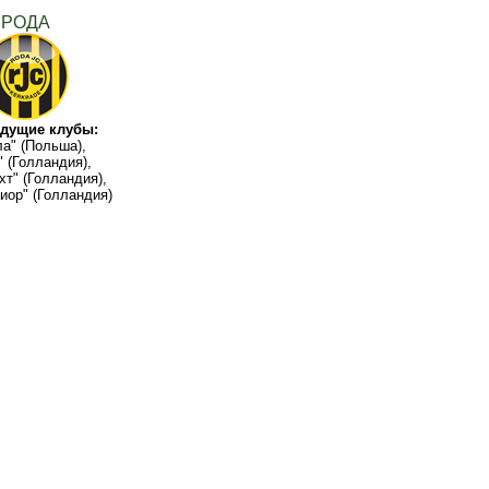
РОДА
дущие клубы:
а" (Польша),
" (Голландия),
хт" (Голландия),
иор" (Голландия)