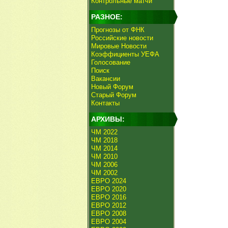
Контрольные матчи
РАЗНОЕ:
Прогнозы от ФНК
Российские новости
Мировые Новости
Коэффициенты УЕФА
Голосование
Поиск
Вакансии
Новый Форум
Старый Форум
Контакты
АРХИВЫ:
ЧМ 2022
ЧМ 2018
ЧМ 2014
ЧМ 2010
ЧМ 2006
ЧМ 2002
ЕВРО 2024
ЕВРО 2020
ЕВРО 2016
ЕВРО 2012
ЕВРО 2008
ЕВРО 2004