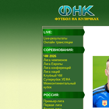
LIVE:
Live-результаты
Онлайн трансляции
СОРЕВНОВАНИЯ:
ЧМ 2026
Лига чемпионов
Лига Европы
Лига конференций
Лига наций
Клубный ЧМ
Суперкубок УЕФА
Межконтинентальный
кубок
РОССИЯ:
Премьер-лига
Первая лига
Вторая лига