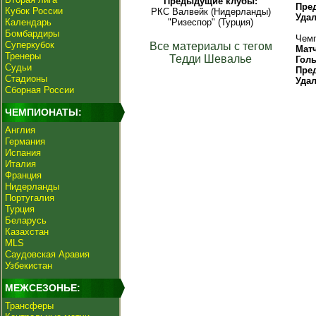
Предыдущие клубы:
Пре
Кубок России
РКС Валвейк (Нидерланды)
Уда
Календарь
"Ризеспор" (Турция)
Бомбардиры
Чемп
Суперкубок
Все материалы с тегом
Мат
Тренеры
Тедди Шевалье
Гол
Судьи
Пре
Стадионы
Уда
Сборная России
ЧЕМПИОНАТЫ:
Англия
Германия
Испания
Италия
Франция
Нидерланды
Португалия
Турция
Беларусь
Казахстан
MLS
Саудовская Аравия
Узбекистан
МЕЖСЕЗОНЬЕ:
Трансферы