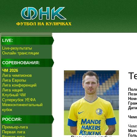
LIVE:
Live-результаты
Онлайн трансляции
СОРЕВНОВАНИЯ:
ЧМ 2026
Т
Лига чемпионов
Лига Европы
Лига конференций
Пол
Лига наций
Поз
Клубный ЧМ
Ном
Суперкубок УЕФА
Гра
Межконтинентальный
Дат
кубок
Чем
РОССИЯ:
Чемп
Премьер-лига
Мат
Первая лига
Гол
Вторая лига