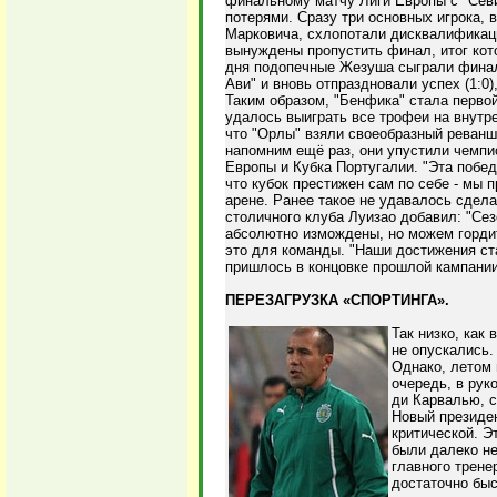
финальному матчу Лиги Европы с "Сев
потерями. Сразу три основных игрока, 
Марковича, схлопотали дисквалификаци
вынуждены пропустить финал, итог кот
дня подопечные Жезуша сыграли финал
Ави" и вновь отпраздновали успех (1:0)
Таким образом, "Бенфика" стала первой
удалось выиграть все трофеи на внутре
что "Орлы" взяли своеобразный реванш 
напомним ещё раз, они упустили чемпи
Европы и Кубка Португалии. "Эта побед
что кубок престижен сам по себе - мы 
арене. Ранее такое не удавалось сдела
столичного клуба Луизао добавил: "Се
абсолютно измождены, но можем гордит
это для команды. "Наши достижения ста
пришлось в концовке прошлой кампании
ПЕРЕЗАГРУЗКА «СПОРТИНГА».
Так низко, как
не опускались.
Однако, летом
очередь, в рук
ди Карвалью, 
Новый президен
критической. Э
были далеко не
главного трене
достаточно быс