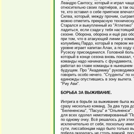
Леандро Сантосу, который и играл чаще
относительно своих партнёров, а так о
те, кто оставил о себе приятное впеч
Силва, который, между прочим, сыграет
можно отметить прекрасную техническу
Старался и выкупленный из "Атлетико"
ладиться, если сзади у тебя настоящий
сезоне. Оборона, оборона и ещё раз обо
при том, что в атакующей линии у кома
колумбиец Пардо, который в первом же
уровне играет капитан Алан, а по ходу
Русеску присоединился. Головной бол
который в конце сезона вновь показал, 
команды надо начинать с фундамента, к
работал во главе команды в нынешнем с
будущем. Про "Академику" руководимо
говорить особо нечего. "Студенты" по 
единожды опустившись в зону вылета. 
"Риу Ави".
БОРЬБА ЗА ВЫЖИВАНИЕ.
Интрига в борьбе за выживание была жи
сразу несколько команд. За два тура до
"Белененсиш", "Пасуш" и "Ольяненси".
для всех одолел немотивированный "Пор
по одному очку. Всё решалось для эти
исключительно от себя, поскольку име
сути, лиссабонцам надо было только вы
победа оказалась не столь важной, пос