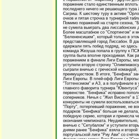
поражение стало единственным вплоть
последнего ничего не решающего тура 
Сагриш. К шестому туру в активе "Орло
очков и пятая строчка в турнирной табл
Помимо поражений на старте сезона, "
не сумела выиграть два лиссабонских 
Более масштабное со "Спортингом" и м
"Белененсишем", который только в этом
представляющей город Лиссабон. В да
одержали пять побед подряд, но здесь
команда Жезуша попала в группу к ПСЖ
группа была вполне проходимая. Как ра
поражением в финале Лиги Европы, мо
уступили вторую строчку "Олимпиакосу
сыграли вничью с греческой командой,
преимуществом. В итоге, "Бенфика" за
Лиги Европы. В плей-офф Лиги Европы
"Тоттенхэмом" и АЗ, а в полуфинале в
главного фаворита турнира "Ювентуса"
первенстве. "Бенфика" исправно попол
соперников. Ничья с "Жил Висенте" в 1
конкуренты не сумели воспользоваться.
"Порту", потерпевший поражение, не в
подарков "Бенфика" больше не делала
победную серию, которая и принесла ч
окончания чемпионата. Неудивительно,
вничью с "Сетубалом" и уступили вторы
днями ранее "Бенфика" взяла и второй 
португальской лиги "Риу Ави" со счётом