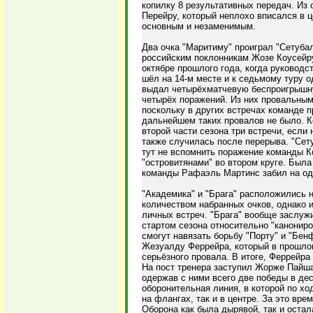
копилку 8 результативных передач. Из
Перейру, который неплохо вписался в 
основным и незаменимым.
Два очка "Маритиму" проиграл "Сетуба
российским поклонникам Жозе Коусейру
октябре прошлого года, когда руководс
шёл на 14-м месте и к седьмому туру 
выдал четырёхматчевую беспроигрышну
четырёх поражений. Из них провальным 
поскольку в других встречах команде п
дальнейшем таких провалов не было. К
второй части сезона три встречи, если 
также случилась после перерыва. "Сету
тут не вспомнить поражение команды К
"островитянами" во втором круге. Был
команды Рафаэль Мартинс забил на оди
"Академика" и "Брага" расположились 
количеством набранных очков, однако 
личных встреч. "Брага" вообще заслуж
стартом сезона относительно "канониро
смогут навязать борьбу "Порту" и "Бен
Жезуалду Феррейра, который в прошлом
серьёзного провала. В итоге, Феррейра
На пост тренера заступил Жорже Пайшау
одержав с ними всего две победы в де
оборонительная линия, в которой по хо
на флангах, так и в центре. За это врем
Оборона как была дырявой, так и оста