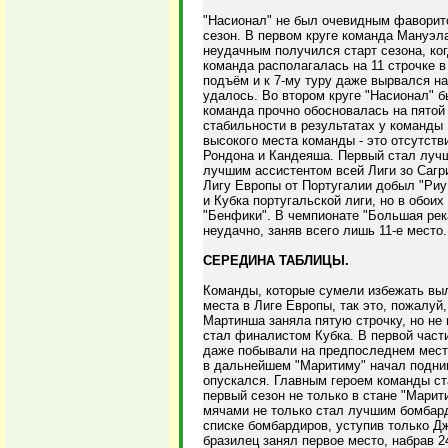
"Насионал" не был очевидным фаворито
сезон. В первом круге команда Мануэл
неудачным получился старт сезона, ког
команда располагалась на 11 строчке 
подъём и к 7-му туру даже вырвался на
удалось. Во втором круге "Насионал" бы
команда прочно обосновалась на пятой
стабильности в результатах у команды
высокого места команды - это отсутст
Рондона и Кандеяша. Первый стал луч
лучшим ассистентом всей Лиги зо Сагр
Лигу Европы от Португалии добыл "Риу
и Кубка португальской лиги, но в обои
"Бенфики". В чемпионате "Большая рек
неудачно, заняв всего лишь 11-е место.
СЕРЕДИНА ТАБЛИЦЫ.
Команды, которые сумели избежать выл
места в Лиге Европы, так это, пожалу
Мартинша заняла пятую строчку, но не 
стал финалистом Кубка. В первой част
даже побывали на предпоследнем месте
в дальнейшем "Маритиму" начал поднима
опускался. Главным героем команды ст
первый сезон не только в стане "Марит
мячами не только стал лучшим бомбард
списке бомбардиров, уступив только Д
бразилец занял первое место, набрав 2