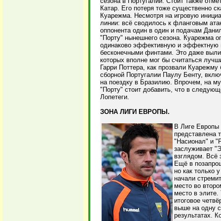
сезона в Португалии. Стоит также отме
Катар. Его потеря тоже существенно с
Куарежма. Несмотря на игровую инициат
линии: всё сводилось к фланговым ата
оппонента один в один и подачам Дани
"Порту" нынешнего сезона. Куарежма о
одинаково эффективную и эффектную и
бесконечными финтами. Это даже вылил
которых вполне мог бы считаться лучши
Гарри Поттера, как прозвали Куарежму 
сборной Португалии Паулу Бенту, вклю
на поездку в Бразилию. Впрочем, на му
"Порту" стоит добавить, что в следую
Лопетеги.
ЗОНА ЛИГИ ЕВРОПЫ.
В Лиге Европы
представлена т
"Насионал" и "
заслуживает "Э
взглядом. Всё 
Ещё в позапро
но как только 
начали стреми
место во второ
место в элите.
итоговое четвё
выше на одну с
результатах. 