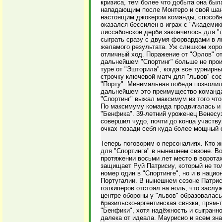
кризиса, тем более что добыта она бы
нападающим после Монтеро и свой шанс
настоящим джокером команды, способн
оказался бессилен в играх с "Академикй
лиссабонское дерби закончилось для "
сыграть сразу с двумя форвардами в ли
желамого результата. Уж слишком хоро
отличный ход. Поражение от "Орлов" о
дальнейшем "Спортинг" больше не прои
туре от "Эшторила", когда все турнирн
строчку ключевой матч для "львов" сос
"Порту". Минимальная победа позволила
дальнейшем это преимущество команда
"Спортинг" выжал максимум из того что
По максимуму команда продвигалась и в
"Бенфика". 39-летний уроженец Венес
совершил чудо, почти до конца участву
очках позади себя куда более мощный с
Теперь поговорим о персоналиях. Кто 
для "Спортинга" в нынешнем сезоне. Во
протяжении восьми лет место в ворота
защищает Руй Патрисиу, который не то
номер один в "Спортинге", но и в наци
Португалии. В нынешнем сезоне Патри
голкиперов отстоял на ноль, что заслу
центре обороны у "львов" образовалась
бразильско-аргентинская связка, прям-т
"Бенфики", хотя надёжность и сыгранно
далека от идеала. Маурисио и всем зн