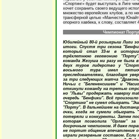
«Спортинг» будет выступать в Лиге че
хочет сохранить своего ведущего испо
множество европейских клубов, а по н
трансферной целью «Манчестер Юнайте
опорного хавбека, к слову, составляет 
Чемпионат Португа
Юбилейный 80-й розыгрыш Лиги зо
итоги. Спустя три сезона "Бенфи
который стал 33-м в истории 
трёхлетнюю гегемонию "Порту"
команда Жезуша ни разу не была в
двух туров лидерство у "Спорт
восьмого тура имел пятиоч
преследователями, благодаря увер
за три следующих матча "Дракон
Ничьи с "Белененсишем" и "Наси
откинули команду на третью строч
но "Львы" продержать наверху та
очередь "Бенфики". Всё произошло
"Спортинг" не сумел обыграть "Эш
"Порту". В дальнейшем на дистан
очки, когда не сумели обыграть 
потеряли и конкуренты. Затем пос
которая позволила "Орлам" з
досрочным чемпионом. И даже пора
не портит общение впечатление о 
играли резервным составом. Если 