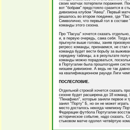
своих матчах потерпели поражения. По
вот "бобрам" предстояло сразится в ст
дивизиона клубом "Авеш". Первый матч
решалось во втором поединке, где "Пас
Символично, что первый гол в составе 
команды этого сезона.
Про "Пасуш" хочется сказать отдельно
и, в первую очередь, сама себя. Тогда
прыгнули выше головы, заняв призовую 
регресс команды, признаемся, не стал 
команда будет вести борьбу за выживан
середину таблицы, а в результате полу
команды можно порадоваться, поскольк
в Португалии была прошлогодняя систе
низшем дивизионе. А ведь не так давно
на квалификационном раунде Лиги чем
ПОСЛЕСЛОВИЕ.
Отдельной строкой хочется сказать пр
сезоне будет расширена до 18 команд.
"Пенафиел", которые заняли первое и т
занял "Порту" Б, но он не может играт
место досталось некогда чемпиону Пор
Федерации футбола Португалии восстан
историческое событие, надо сказать. С
стыковом матче одолел четвёртую кома