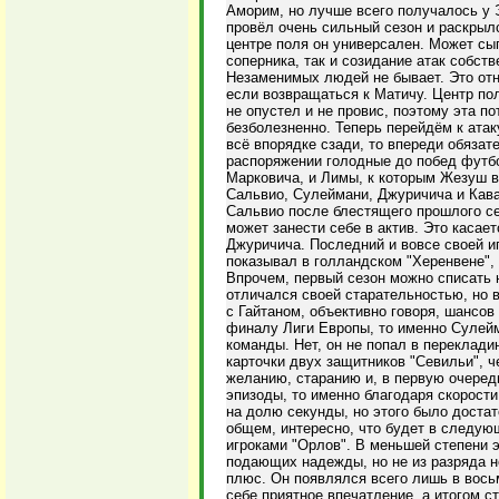
Аморим, но лучше всего получалось у 
провёл очень сильный сезон и раскрылс
центре поля он универсален. Может сыг
соперника, так и созидание атак собст
Незаменимых людей не бывает. Это отн
если возвращаться к Матичу. Центр по
не опустел и не провис, поэтому эта п
безболезненно. Теперь перейдём к атак
всё впорядке сзади, то впереди обязат
распоряжении голодные до побед футбол
Марковича, и Лимы, к которым Жезуш 
Сальвио, Сулеймани, Джуричича и Кава
Сальвио после блестящего прошлого се
может занести себе в актив. Это касае
Джуричича. Последний и вовсе своей иг
показывал в голландском "Херенвене", 
Впрочем, первый сезон можно списать
отличался своей старательностью, но 
с Гайтаном, объективно говоря, шансов
финалу Лиги Европы, то именно Сулейм
команды. Нет, он не попал в переклади
карточки двух защитников "Севильи", ч
желанию, старанию и, в первую очеред
эпизоды, то именно благодаря скорости
на долю секунды, но этого было доста
общем, интересно, что будет в следу
игроками "Орлов". В меньшей степени э
подающих надежды, но не из разряда н
плюс. Он появлялся всего лишь в вось
себе приятное впечатление, а итогом 