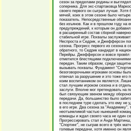
сезон за пределами родины и выглядел
соперника. Для экс-спартаковца Маркос
своего первого он сыграл лучше. Хотя 
мячей, коих в этом сезоне было четыр
показатель. Непосредственные обязанн
без изъянов. Как и в прошлом году на 
предупреждений, к которым он добавил
в расширенный состав сборной наверно
стабильной игре. Похвалы заслуживае
Неспроста и Седрик, и Джефферсон по
сезона. Прогресс первого из сезона в с
обратного, то Седрик кандидат в наци
Перейры. Джефферсон и вовсе провёл с
отметился блестящими подключениями в
передач. Таким образом, среди защитни
вызывать похвалы. Фундамент "Спортин
безоговорочными игроками основы был
отвечал за разрушение и это тоже его 
коим воспитанником он является. Лишни
стал лучшим игроком сезона и в отдель
заслуги. Вполне мог претендовать на 
был связующим звеном между обороной и
передачи. Да, большинство было забито
в последнем туре сделать это ему не 
в его игре. Два сезона за "Академику", 
неотъемлимой частью нынешней команд
команды и ждал своего часа не один се
Прогрессировать стал и Анде Мартинш,
"Спортинг", не сыграв всего в трёх мат
голевые передачи, хотя именно он явл