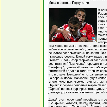
Мира в составе Португалии.
В осн
Родри
всех 
отдан
что и
стал 
многи
может
преды
котор
тем более не может записать себе сезон
забил всего семь мячей, давно потерял
пенальти послематчевый не забил. Это 
нынешнем сезоне. Виной тому травма и
бывает. А вот Лазар Маркович заслужив
воспитанник "Партизана" переедет в ло
"Бенфику", однако 20 июня лиссабонцы
пятилетней сделки с талантливым сер
что в стане "Бенфики" о потраченных 
на первых порах Маркович будет исполь
многочисленных игроков группы атаки
Однако к первой половине марта Лазар
"Орлов" во всех турнирах, став одним 
дважды удостаивался премии лучший иг
Давайте от персоналий перейдём к игре
"Бенфики", которая, между прочим, нач
с поражения от "Маритиму". Другое дел