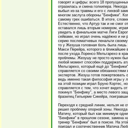
говорят и цифры: всего 18 пропущенны
отразилась и смена голкипера. Некогд
выбыл из-за травмы и его с лихвой зам
многом заслуга обороны "Бенфики". Ко
самому грех ошибаться. В итоге, словен
Естественно, что Артур так и не смог о
оставался лишь вторым номером, играя
увидеть в финальном матче Лиги Европ
сейвами, но играл очень надёжно и ни 
серию послематчевых пенальти своему 
то у Жезуша головная боль была лишь 
Макси Перейра, которого в ближайшее в
после ухода Лоренсо Мельгарехо в кра
проблемы. Жезушу не просто нужен был
любой момент способен поддержать ата
Мельгарехо, который ещё до "Бенфики" 
справляется со своими обязанностями в
экспертов. Жезуш готов пожертвовать 
ведь именно такая философия игры у лис
на этой позиции играл Бруно Кортес, н
справляется с тем, что хочет видеть от
покинул "Бенфику", а место левого защи
бразилец Гильерме Сикейра, поигравший
Переходя к средней линии, нельзя не 
решил проблему опорной зоны. Некогд
Матичу, который был как минимум одни
"Бенфики" в прошлом сезоне, замена на
тренер "Бенфики" был в поиске. На это
поиграл и соотечественник Матича Люб