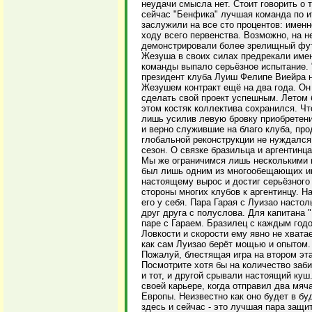
неудачи смысла нет. Стоит говорить о т
сейчас "Бенфика" лучшая команда по и
заслужили на все сто процентов: имен
ходу всего первенства. Возможно, на н
демонстрировали более зрелищный фут
Жезуша в своих силах предрекали имен
команды выпало серьёзное испытание. 
президент клуба Луиш Фелипе Виейра н
Жезушем контракт ещё на два года. Он 
сделать свой проект успешным. Летом 
этом костяк коллектива сохранился. Чт
лишь усилив левую бровку приобретени
и верно служившие на благо клуба, пр
глобальной реконструкции не нуждался
сезон. О связке бразильца и аргентинц
Мы же ограничимся лишь несколькими 
был лишь одним из многообещающих игро
настоящему вырос и достиг серьёзного 
стороны многих клубов к аргентинцу. 
его у себя. Пара Гарая с Луизао насто
друг друга с полуслова. Для капитана 
паре с Гараем. Бразилец с каждым годо
Ловкости и скорости ему явно не хватае
как сам Луизао берёт мощью и опытом.
Пожалуй, блестящая игра на втором эта
Посмотрите хотя бы на количество заб
и тот, и другой срывали настоящий куш
своей карьере, когда отправил два мяч
Европы. Неизвестно как оно будет в бу
здесь и сейчас - это лучшая пара защи