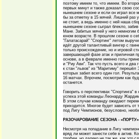
поэтому имеем то, что имеем. Во второ
первых минут и также доказал свою сос
нынешнем сезоне и если он играл все м
бы за отметку в 15 мячей. Лишний раз
не стоит, а ведь именно с ней наша сб
нынешнем сезоне сыграл блекло, забив
Мане. Забитых мячей у него немногим 
юном возрасте. В прошлом сезоне о се
"Галатасарай" "Спортинг" летом выручи
идёт другой талантливый вингер с гви
только происхождение, но и игровой ст
завершающей фазе атак и приличная пр
основе, а в феврале именно голы прин
и "Риу Ави". Так что пусть всего и два
к стан "львов" из "Маритиму" перешёл 
которых забил всего один гол. Результ
16 матчах. Впрочем, посмотрим как бу
останется.
Говорить о перспективах "Спортинга" в
успеха этой команды Леонарду Жардим,
В этом случае команду ожидают переме
приходится. Многое будет зависеть от т
под Лигу Чемпионов, безусловно, необ
РАЗОЧАРОВАНИЕ СЕЗОНА - «ПОРТУ»
Несмотря на попадание в Лигу чемпион
вряд ли может занести себе в актив. К
трофеи, но далеко не так же, как это с