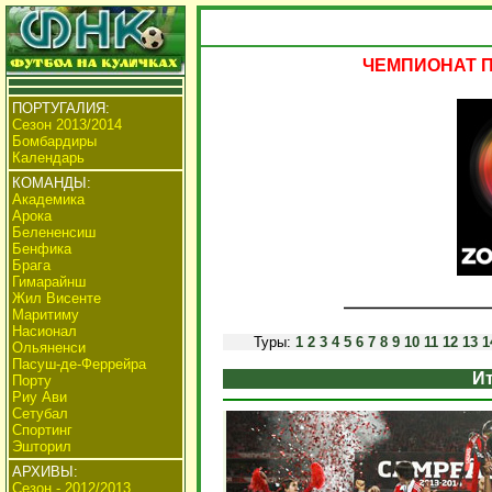
ЧЕМПИОНАТ ПО
ПОРТУГАЛИЯ:
Сезон 2013/2014
Бомбардиры
Календарь
КОМАНДЫ:
Академика
Арока
Белененсиш
Бенфика
Брага
Гимарайнш
Жил Висенте
Маритиму
Насионал
Туры:
1
2
3
4
5
6
7
8
9
10
11
12
13
1
Ольяненси
Пасуш-де-Феррейра
Ит
Порту
Риу Ави
Сетубал
Спортинг
Эшторил
АРХИВЫ:
Сезон - 2012/2013