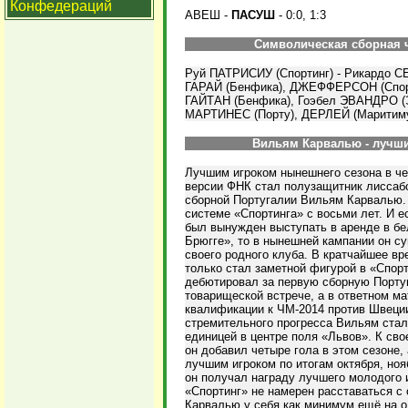
Конфедераций
АВЕШ -
ПАСУШ
- 0:0, 1:3
Символическая сборная ч
Руй ПАТРИСИУ (Спортинг) - Рикардо С
ГАРАЙ (Бенфика), ДЖЕФФЕРСОН (Спорт
ГАЙТАН (Бенфика), Гоэбел ЭВАНДРО (
МАРТИНЕС (Порту), ДЕРЛЕЙ (Маритим
Вильям Карвалью - лучши
Лучшим игроком нынешнего сезона в че
версии ФНК стал полузащитник лиссабо
сборной Португалии Вильям Карвалью.
системе «Спортинга» с восьми лет. И е
был вынужден выступать в аренде в б
Брюгге», то в нынешней кампании он с
своего родного клуба. В кратчайшее вр
только стал заметной фигурой в «Спорт
дебютировал за первую сборную Португа
товарищеской встрече, а в ответном м
квалификации к ЧМ-2014 против Швеци
стремительного прогресса Вильям ста
единицей в центре поля «Львов». К сво
он добавил четыре гола в этом сезоне,
лучшим игроком по итогам октября, ноя
он получал награду лучшего молодого и
«Спортинг» не намерен расставаться с 
Карвалью у себя как минимум ещё на о