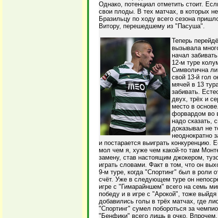
Однако, потенциал отметить стоит. Есл
свои плоды. В тех матчах, в которых н
Бразильцу по ходу всего сезона пришло
Витору, перешедшему из "Пасуша".
Теперь перейд
вызывала много
начал забивать
12-м туре колу
Символична ли 
свой 13-й гол 
мячей в 13 тур
забивать. Есте
двух, трёх и с
место в основе
форвардом во 
надо сказать, 
доказывал не т
неоднократно з
и постарается выиграть конкуренцию. Е
мол чем я, хуже чем какой-то там Мон
замену, став настоящим джокером, туз
играть словами. Факт в том, что он вы
9-м туре, когда "Спортинг" был в рол
счёт. Уже в следующем туре он непоср
игре с "Гимарайншем" всего на семь ми
победу и в игре с "Арокой", тоже выйдя
добавились голы в трёх матчах, где ли
"Спортинг" сумел побороться за чемпио
"Бенфики" всего лишь в очко. Впрочем