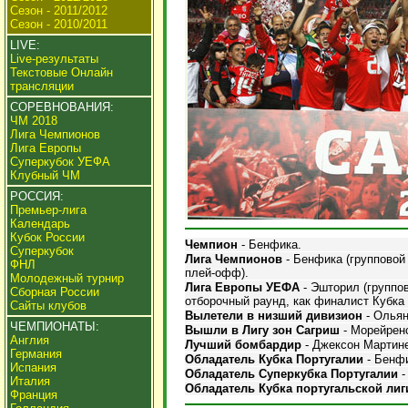
Сезон - 2011/2012
Сезон - 2010/2011
LIVE:
Live-результаты
Текстовые Онлайн
трансляции
СОРЕВНОВАНИЯ:
ЧМ 2018
Лига Чемпионов
Лига Европы
Суперкубок УЕФА
Клубный ЧМ
РОССИЯ:
Премьер-лига
Календарь
Кубок России
Чемпион
- Бенфика.
Суперкубок
Лига Чемпионов
- Бенфика (групповой 
ФНЛ
плей-офф).
Молодежный турнир
Лига Европы УЕФА
- Эшторил (группов
Сборная России
отборочный раунд, как финалист Кубка 
Сайты клубов
Вылетели в низший дивизион
- Ольян
ЧЕМПИОНАТЫ:
Вышли в Лигу зон Сагриш
- Морейрен
Англия
Лучший бомбардир
- Джексон Мартинес
Германия
Обладатель Кубка Португалии
- Бенфи
Испания
Обладатель Суперкубка Португалии
-
Италия
Обладатель Кубка португальской лиг
Франция