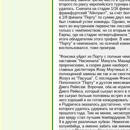
второго по рангу европейского турнир
удалось. Сначала на стадии 1/16 финал
франкфуртский "Айнтрахт", за счёт бол
в 1/8 финала "Порту" по сумме двух ма
был главный успех команды. Однако, 
матч во внутреннем первенстве лиссаб
только с чемпионством, но со вторым 
Еврпы, где на стадии четвертьфинала "
итоге обладателем этого трофея. В как
"Порту" в чемпионате, но осечкой кома
воспользовался, тоже проиграв.
"Фонсека уйдет из Порту с полным чем
наставник "Насионала" Мануэль Машаду
пророческими, а скорее даже наоборот
главных диспетчера Жоау Моутинью и Х
полноценной замены им так и не смогли
Жозуэ из "Пасуша". С последним Фонсек
Пополнился "Порту" и дуэтом мексикан
Диего Рейесем. Впрочем, оба не играли
Диего Рейеса, который сыграл всего в п
же сыграл больше половины встреч и во
него хороший и он готов конкурировать
и Родригеса оказалось достаточно, чт
которого удалось удержать на второй с
прошлого года. Тем не менее, несмотр
раз кряду стал лучшим бомбардиром Ли
9 в других различных кубках. Немногие
колумбийца, а именно забить как мини