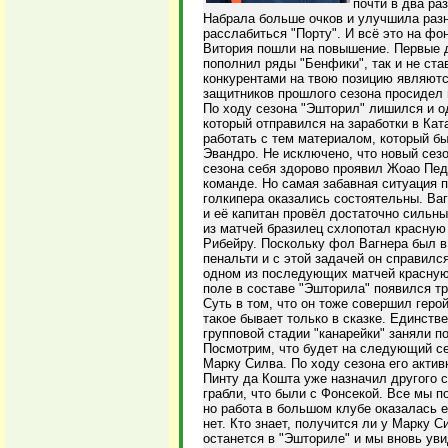
почти в два ра
Набрала больше очков и улучшила разн
расслабиться "Порту". И всё это на фо
Витория пошли на повышение. Первые д
пополнил ряды "Бенфики", так и не став
конкурентами на твою позицию являютс
защитников прошлого сезона просидел 
По ходу сезона "Эшторил" лишился и 
который отправился на заработки в Ка
работать с тем материалом, который б
Эвандро. Не исключено, что новый сезо
сезона себя здорово проявил Жоао Пед
команде. Но самая забавная ситуация п
голкипера оказались состоятельны. Ва
и её капитан провёл достаточно сильный
из матчей бразилец схлопотал красную 
Рибейру. Поскольку фол Вагнера был 
пенальти и с этой задачей он справилс
одном из последующих матчей красную 
поле в составе "Эшторила" появился т
Суть в том, что он тоже совершил герой
такое бывает только в сказке. Единств
групповой стадии "канарейки" заняли п
Посмотрим, что будет на следующий сез
Марку Силва. По ходу сезона его актив
Пинту да Кошта уже назначил другого с
грабли, что были с Фонсекой. Все мы п
но работа в большом клубе оказалась 
нет. Кто знает, получится ли у Марку 
останется в "Эшториле" и мы вновь уви