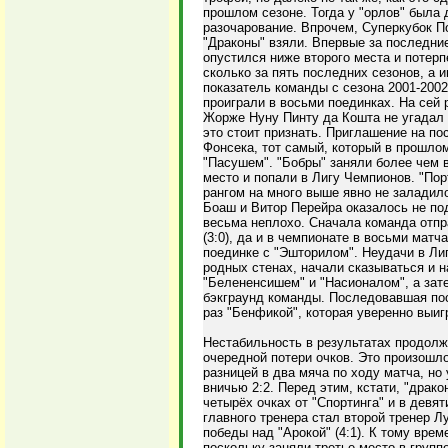
прошлом сезоне. Тогда у "орлов" была д
разочарование. Впрочем, Суперкубок П
"Драконы" взяли. Впервые за последние
опустился ниже второго места и потерп
сколько за пять последних сезонов, а 
показатель команды с сезона 2001-2002
проиграли в восьми поединках. На сей 
Жорже Нуну Пинту да Кошта не угадал
это стоит признать. Приглашение на по
Фонсека, тот самый, который в прошло
"Пасушем". "Бобры" заняли более чем 
место и попали в Лигу Чемпионов. "Пор
рангом на много выше явно не заладил
Боаш и Витор Перейра оказалось не по
весьма неплохо. Сначала команда отпр
(3:0), да и в чемпионате в восьми матч
поединке с "Эшторилом". Неудачи в Лиг
родных стенах, начали сказываться и 
"Белененсишем" и "Насионалом", а зат
бэкграунд команды. Последовавшая пос
раз "Бенфикой", которая уверенно выиг
Нестабильность в результатах продолж
очередной потери очков. Это произошло
разницей в два мяча по ходу матча, но
вничью 2:2. Перед этим, кстати, "драко
четырёх очках от "Спортинга" и в дев
главного тренера стал второй тренер Л
победы над "Арокой" (4:1). К тому вре
поскольку заняли третье место в группе