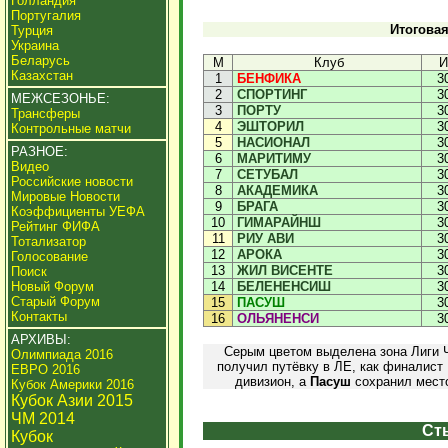
Голландия
Португалия
Итоговая
Турция
Украина
Беларусь
М
Клуб
И
Казахстан
1
БЕНФИКА
3
2
СПОРТИНГ
3
МЕЖСЕЗОНЬЕ:
3
ПОРТУ
3
Трансферы
4
ЭШТОРИЛ
3
Контрольные матчи
5
НАСИОНАЛ
3
РАЗНОЕ:
6
МАРИТИМУ
3
Видео
7
СЕТУБАЛ
3
Российские новости
8
АКАДЕМИКА
3
Мировые Новости
9
БРАГА
3
Коэффициенты УЕФА
10
ГИМАРАЙНШ
3
Рейтинг ФИФА
11
РИУ АВИ
3
Тотализатор
12
АРОКА
3
Голосование
13
ЖИЛ ВИСЕНТЕ
3
Поиск
Новый Форум
14
БЕЛЕНЕНСИШ
3
Старый Форум
15
ПАСУШ
3
Контакты
16
ОЛЬЯНЕНСИ
3
АРХИВЫ:
Серым цветом выделена зона Лиги Ч
Олимпиада 2016
получил путёвку в ЛЕ, как финалист
ЕВРО 2016
дивизион, а
Пасуш
сохранил место
Кубок Америки 2016
Кубок Азии 2015
ЧМ 2014
Ст
Кубок