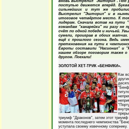
вновь выстрелил "Эшторил". Под 
поступью движется вперёд. Буква
сильнейших и тут же пробилис
Выстрелил "Эшторил" и в нынеш
итоговое четвёртое место. К том
лидерам. Сначала встав на пути 
командам "канарейки" ни разу не 
счёт по одной победе и ничьей. Ув
сумели, проиграв в обоих матчах.
ещё с прошлого сезона. Ведь им
преткновения на пути к чемпионс
Европы составили "Насионал" и "
нашем обзоре поговорим также о г
другом. Поехали!
ЗОЛОТОЙ ХЕТ-ТРИК «БЕНФИКИ».
Как в
други
десят
"Бенф
титул
непре
непри
"Порт
внутр
преры
триумф "Драконов", затем этот триумф д
момента последнего чемпионства "Бенф
уступала своему извечному сопернику.