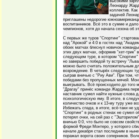
высокими зарпл
Леонарду Жард
коллектив. Как
задачей Леона
приглашены недорогие южноамериканцы
воспитанников. Всё это в сумме и дало
чемпионов, хотя до начала сезона об э
С первых же туров "Спортинг" стартовал
над "Арокой" и 4:0 в гостях над "Акаде
обоих матчах блеснул новичок команды
этих двух матчах, оформив "хет-трик" 
следующем туре, в котором "Спортинг"
но завершить победой ту встречу "Льва
можно было считать положительным дл
возрождение. В четырёх следующих тур
сыграв вничью с "Риу Ави". При том, ч
победами без пропущенных мячей. Монт
выигрывать. Всё происходило до того м
"Драгау" принёс команде Жардима перв
наставник сумел найти нужные слова д
психологическую яму. В итоге, в след
количество очков и к 13-му туру уже в
Избежать спада, в итоге, всё-таки не 
"Спортинг" в родных стенах не сумел о
потерял очки, на сей раз с "Эшторило
вничью 0:0, что было не совсем свойст
формой Фреди Монтеро, у которого сби
начале декабря стал последним в нын
поражал ворота своих соперников. Вол