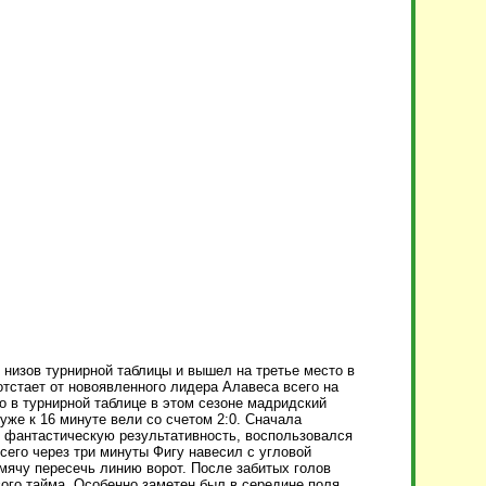
низов турнирной таблицы и вышел на третье место в
отстает от новоявленного лидера Алавеса всего на
ко в турнирной таблице в этом сезоне мадридский
уже к 16 минуте вели со счетом 2:0. Сначала
т фантастическую результативность, воспользовался
сего через три минуты Фигу навесил с угловой
мячу пересечь линию ворот. После забитых голов
го тайма. Особенно заметен был в середине поля