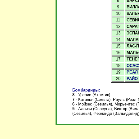
8
БАРС
9
ВИЛЛ
10
ВАЛЬ
11
СЕВИ
12
САРА
13
ЭСПА
14
МАЛА
15
ЛАС-
16
МАЛЬ
17
ТЕНЕ
18
ОСАС
19
РЕАЛ
20
РАЙО
Бомбардиры:
8
- Урсаис (Атлетик).
7
- Катанья (Сельта), Рауль (Реал 
6
- Мойзес (Севилья), Морьентес (
5
- Алоизи (Осасуна), Виктор (Вил
(Севилья), Фернандо (Вальядолид)