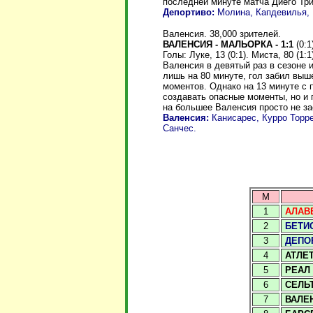
последней минуте матча Диего Три
Депортиво:
Молина, Капдевилья, Н
Валенсия. 38,000 зрителей.
ВАЛЕНСИЯ - МАЛЬОРКА - 1:1
(0:1
Голы: Луке, 13 (0:1). Миста, 80 (1:1
Валенсия в девятый раз в сезоне 
лишь на 80 минуте, гол забил вы
моментов. Однако на 13 минуте с 
создавать опасные моменты, но и г
на большее Валенсия просто не з
Валенсия:
Канисарес, Курро Торрес
Санчес.
М
1
АЛАВ
2
БЕТИ
3
ДЕПО
4
АТЛЕ
5
РЕАЛ
6
СЕЛЬ
7
ВАЛЕ