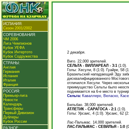
ИСПАНИЯ:
Сезон 2001/2002
СОРЕВНОВАНИЯ:
ЧМ 2006
Лига Чемпионов
Кубок УЕФА
Кубок Интертото
2 декабря.
Кубок Содружества
Виго. 22,000 зрителей.
СТРАНЫ:
СЕЛЬТА - ВИЛЛАРЕАЛ - 3:1
(1:0).
Англия
Голы: Хесули, 8 (1:0). Гуайре, 58 (1:
Германия
Бразильский нападающий Эду забил
Испания
дисквалифицированного Мостового 
Италия
отличился Хесули. Через нескольк
Франция
преимущество Сельты было неоспор
РОССИЯ:
поднимается на 6-е место в турнир
Премьер-лига
Сельта:
Каваллеро, Веласко, Касер
Новости
Календарь
Бильбао. 38,000 зрителей.
Трансферы
АТЛЕТИК - САРАГОСА - 2:1
(1:0).
Первый Дивизион
Голы: Урсаис, 4 (1:0). Урсаис, 62 (2:
Дублеры
Кубок России
Лас-Пальмас. 14,000 зрителей.
ЛАС-ПАЛЬМАС - СЕВИЛЬЯ - 1:0
(0
РАЗНОЕ: