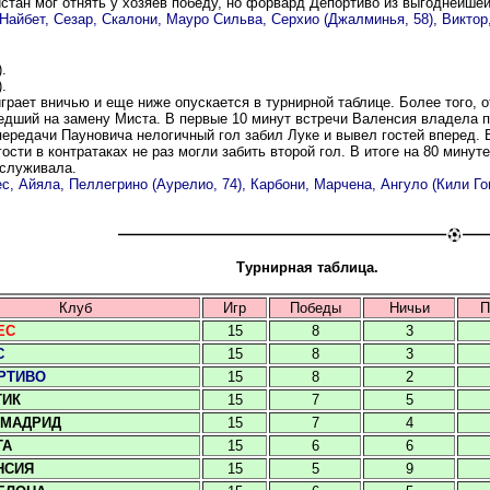
стан мог отнять у хозяев победу, но форвард Депортиво из выгоднейшей
айбет, Сезар, Скалони, Мауро Сильва, Серхио (Джалминья, 58), Виктор, 
).
).
играет вничью и еще ниже опускается в турнирной таблице. Более того, 
шедший на замену Миста. В первые 10 минут встречи Валенсия владела
передачи Пауновича нелогичный гол забил Луке и вывел гостей вперед.
ости в контратаках не раз могли забить второй гол. В итоге на 80 минут
аслуживала.
, Айяла, Пеллегрино (Аурелио, 74), Карбони, Марчена, Ангуло (Кили Гон
Турнирная таблица.
Клуб
Игр
Победы
Ничьи
П
ЕС
15
8
3
С
15
8
3
РТИВО
15
8
2
ТИК
15
7
5
 МАДРИД
15
7
4
ТА
15
6
6
НСИЯ
15
5
9