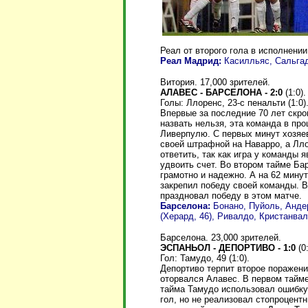
Реал от второго гола в исполнении
Реал Мадрид:
Касилльяс, Сальгадо
Витория. 17,000 зрителей.
АЛАВЕС - БАРСЕЛОНА - 2:0
(1:0).
Голы: Ллоренс, 23-с пенальти (1:0).
Впервые за последние 70 лет скр
назвать нельзя, эта команда в п
Ливерпулю. С первых минут хозяе
своей штрафной на Наварро, а Лл
ответить, так как игра у команды
удвоить счет. Во втором тайме Ба
грамотно и надежно. А на 62 мину
закрепил победу своей команды. В
праздновал победу в этом матче.
Барселона:
Бонано, Пуйоль, Андер
(Херард, 46), Ривалдо, Кристанвал
Барселона. 23,000 зрителей.
ЭСПАНЬОЛ - ДЕПОРТИВО - 1:0
(0:
Гол: Тамудо, 49 (1:0).
Депортиво терпит второе поражени
оторвался Алавес. В первом тайме
тайма Тамудо использовал ошибку 
гол, но не реализовал стопроцент