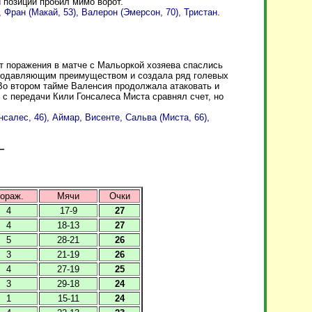
 позиции пробил мимо ворот.
Фран (Макай, 53), Валерон (Эмерсон, 70), Тристан.
от поражения в матче с Мальоркой хозяева спаслись
 подавляющим преимуществом и создала ряд голевых
 Во втором тайме Валенсия продолжала атаковать и
е с передачи Кили Гонсалеса Миста сравнял счет, но
салес, 46), Аймар, Висенте, Сальва (Миста, 66),
ораж.
Мячи
Очки
4
17-9
27
4
18-13
27
5
28-21
26
3
21-19
26
4
27-19
25
3
29-18
24
1
15-11
24