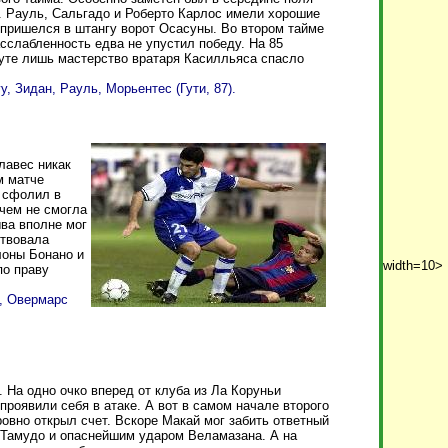
а. Рауль, Сальгадо и Роберто Карлос имели хорошие
 пришелся в штангу ворот Осасуны. Во втором тайме
сслабленность едва не упустил победу. На 85
нуте лишь мастерство вратаря Касилльяса спасло
, Зидан, Рауль, Морьентес (Гути, 87).
лавес никак
м матче
н сфолил в
чем не смогла
ыва вполне мог
ствовала
лоны Бонано и
width=10>
по праву
т, Овермарс
 На одно очко вперед от клуба из Ла Коруньи
проявили себя в атаке. А вот в самом начале второго
овно открыл счет. Вскоре Макай мог забить ответный
с Тамудо и опаснейшим ударом Веламазана. А на