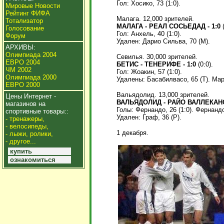
Гол: Хосико, 73 (1:0).
Мировые Новости
Рейтинг ФИФА
Малага. 12,000 зрителей.
Тотализатор
МАЛАГА - РЕАЛ СОСЬЕДАД - 1:0
(
Голосование
Гол: Анхель, 40 (1:0).
Форум
Удален: Дарио Сильва, 70 (М).
АРХИВЫ:
Олимпиада 2004
Севилья. 30,000 зрителей.
ЕВРО 2004
БЕТИС - ТЕНЕРИФЕ - 1:0
(0:0).
ЧМ 2002
Гол: Жоакин, 57 (1:0).
Олимпиада 2000
Удалены: Басабилвасо, 65 (Т). Мари
ЕВРО 2000
Вальядолид. 13,000 зрителей.
Цены Интернет -
ВАЛЬЯДОЛИД - РАЙО ВАЛЛЕКАНО 
магазинов на
Голы: Фернандо, 26 (1:0). Фернандо, 
спортивные товары::
Удален: Граф, 36 (Р).
- тренажеры,
- велосипеды,
1 декабря.
- лыжи, ролики,
- другое...
купить
ознакомиться