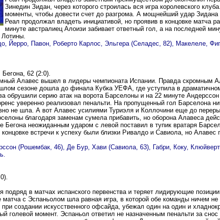
Зинедин Зидан, через которого строилась вся игра королевского клуб
моменты, чтобы довести счет до разгрома. А мощнейший удар Зидана
Реал продолжал владеть инициативой, но проявив в концовке матча ра
минуте австралиец Алоизи забивает ответный гол, а на последней ми
 Лотины.
, Йерро, Павон, Роберто Карлос, Эльгера (Селадес, 82), Макелеле, Фигу
 Бегона, 62 (2:0).
омный Алавес вышел в лидеры чемпионата Испании. Правда скромным А
рошлом сезоне дошла до финала Кубка УЕФА, где уступила в драматично
ва обрушили серию атак на ворота Барселоны и на 22 минуте Андерссо
оренс уверенно реализовал пенальти. На пропущенный гол Барселона ни
 явно не шла. А вот Алавес усилиями Туриэля и Коллочини еще до перер
рселоны благодаря заменам сумела прибавить, но оборона Алавеса дей
те Бегона неожиданным ударом с левой поставил в тупик вратаря Барсе
 концовке встречи к успеху были близки Ривалдо и Савиола, но Алавес 
ссон (Рошембак, 46), Де Бур, Хави (Савиола, 63), Габри, Коку, Клюйвер
ь.
0).
я подряд в матчах испанского первенства и теряет лидирующие позиции.
 матча с Эспаньолом шла равная игра, в которой обе команды ничем не 
при создании искусственного офсайда, убежал один на один и хладнокр
ный голевой момент. Эспаньол ответил не назначенным пенальти за сно