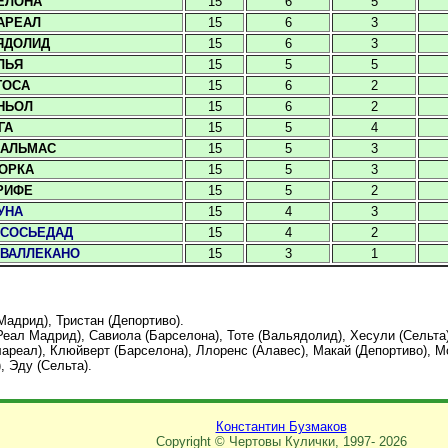
ЕЛОНА
15
6
5
АРЕАЛ
15
6
3
ЯДОЛИД
15
6
3
ЛЬЯ
15
5
5
ГОСА
15
6
2
НЬОЛ
15
6
2
ГА
15
5
4
ПАЛЬМАС
15
5
3
ОРКА
15
5
3
РИФЕ
15
5
2
УНА
15
4
3
 СОСЬЕДАД
15
4
2
 ВАЛЛЕКАНО
15
3
1
Мадрид), Тристан (Депортиво).
Реал Мадрид), Савиола (Барселона), Тоте (Вальядолид), Хесули (Сельта)
лареал), Клюйверт (Барселона), Ллоренс (Алавес), Макай (Депортиво), 
, Эду (Сельта).
Константин Бузмаков
Copyright © Чертовы Кулички, 1997-
2026