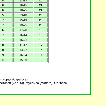
4
22-13
23
6
16-15
21
6
18-25
21
5
23-18
20
7
15-19
20
7
19-25
20
6
17-20
19
7
16-14
18
7
16-21
18
8
11-17
17
8
13-22
15
9
16-24
14
11
15-29
10
, Хорди (Сарагоса).
Мостовой (Сельта), Мусампа (Малага), Оливера