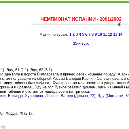
ЧЕМПИОНАТ ИСПАНИИ - 2001/2002
Матчи по турам:
1
2
3
4
5
6
7
8
9
10
11
12
13
14
15-й тур.
1). Эду, 61 (2:1). Эду, 62 (3:1).
 два гола в ворота Виллареала и принес своей команде победу. А архи
стал полузащитник сборной России Валерий Карпин. Сельта повела в сч
о минут обязан был забивать Хуанфран, но мяч после его удара головой
имым и бразилец Эду на гол Гуайре ответил дублем, один из мячей был
ной таблице и отстает от лидера всего на три очка.
ес, Бериццо, Хуанфран, Люксен, Вагнер (Дорива, 72), Эду (Маккарти, 80)
0). Хорди, 70 (2:1).
:0).