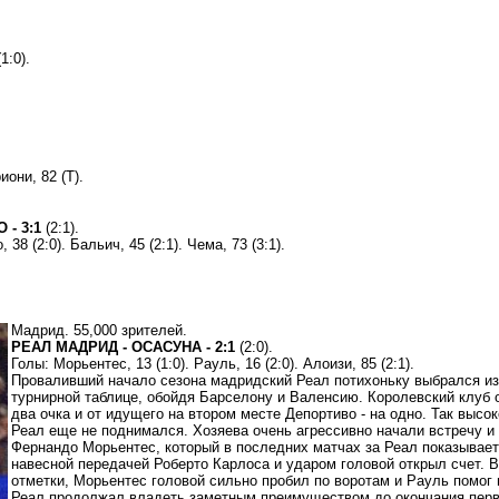
1:0).
они, 82 (Т).
- 3:1
(2:1).
38 (2:0). Бальич, 45 (2:1). Чема, 73 (3:1).
Мадрид. 55,000 зрителей.
РЕАЛ МАДРИД - ОСАСУНА - 2:1
(2:0).
Голы: Морьентес, 13 (1:0). Рауль, 16 (2:0). Алоизи, 85 (2:1).
Проваливший начало сезона мадридский Реал потихоньку выбрался из 
турнирной таблице, обойдя Барселону и Валенсию. Королевский клуб 
два очка и от идущего на втором месте Депортиво - на одно. Так высо
Реал еще не поднимался. Хозяева очень агрессивно начали встречу и 
Фернандо Морьентес, который в последних матчах за Реал показывае
навесной передачей Роберто Карлоса и ударом головой открыл счет. В
отметки, Морьентес головой сильно пробил по воротам и Рауль помог 
Реал продолжал владеть заметным преимуществом до окончания перво