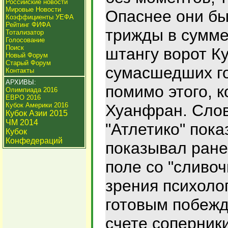
Российские новости
Мировые Новости
Опаснее они бы
Коэффициенты УЕФА
Рейтинг ФИФА
трижды в сумме
Тотализатор
Голосование
Поиск
штангу ворот Ку
Новый Форум
Старый Форум
сумасшедших г
Контакты
АРХИВЫ:
помимо этого, к
Олимпиада 2016
ЕВРО 2016
Кубок Америки 2016
Хуанфран. Слов
Кубок Азии 2015
ЧМ 2014
"Атлетико" пока
Кубок
Конфедераций
показывал ране
поле со "сливоч
зрения психоло
готовым побежд
счете соперник