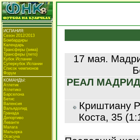
ИСПАНИЯ:
Сезон 2012/2013
Бомбардиры
Календарь
Трансферы (зима)
Трансферы (лето)
17 мая. Мадр
Кубок Испании
Суперкубок Испании
Б
Список чемпионов
Форум
РЕАЛ МАДРИД 
КОМАНДЫ:
Атлетик
Атлетико
Барселона
Бетис
Криштиану Ро
Валенсия
Вальядолид
Гранада
Коста, 35 (1:
Депортиво
Леванте
Малага
Мальорка
Осасуна