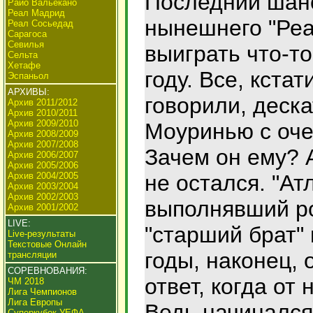
Последний шан
Райо Вальекано
Реал Мадрид
нынешнего "Реа
Реал Сосьедад
Сарагоса
Севилья
выиграть что-то
Сельта
Хетафе
году. Все, кстат
Эспаньол
АРХИВЫ:
говорили, деска
Архив 2011/2012
Архив 2010/2011
Архив 2009/2010
Моуринью с оче
Архив 2008/2009
Архив 2007/2008
Зачем он ему? А
Архив 2006/2007
Архив 2005/2006
Архив 2004/2005
не остался. "Ат
Архив 2003/2004
Архив 2002/2003
выполнявший ро
Архив 2001/2002
LIVE:
"старший брат" 
Live-результаты
Текстовые Онлайн
годы, наконец, 
трансляции
СОРЕВНОВАНИЯ:
ответ, когда от 
ЧМ 2018
Лига Чемпионов
Лига Европы
Ведь начинался
Суперкубок УЕФА