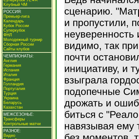
Клубный ЧМ
сценарию. "Мат
РОССИЯ:
Премьер-лига
и пропустили, 
Календарь
Кубок России
Суперкубок
неуверенность и
ФНЛ
Молодежный турнир
видимо, так при
Сборная России
Сайты клубов
почти останови
ЧЕМПИОНАТЫ:
Англия
Германия
инициативу, и ту
Испания
Италия
взыграла гордо
Франция
Голландия
подопечные Сим
Португалия
Турция
Украина
дрожать и ошиб
Беларусь
Казахстан
биться с "Реало
МЕЖСЕЗОНЬЕ:
Трансферы
навязывая ему т
Контрольные матчи
РАЗНОЕ:
без моментов, 
Видео