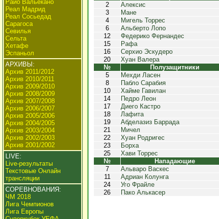
Райо Вальекано
2
Алексис
Реал Мадрид
3
Мане
Реал Сосьедад
4
Мигель Торрес
Сарагоса
6
Альберто Лопо
Севилья
12
Федерико Фернандес
Сельта
15
Рафа
Хетафе
16
Серхио Эскудеро
Эспаньол
20
Хуан Валера
АРХИВЫ:
№
Полузащитники
Архив 2011/2012
5
Мехди Ласен
Архив 2010/2011
8
Пабло Сарабия
Архив 2009/2010
10
Хайме Гавилан
Архив 2008/2009
14
Педро Леон
Архив 2007/2008
17
Диего Кастро
Архив 2006/2007
18
Лафита
Архив 2005/2006
19
Абделазиз Баррада
Архив 2004/2005
21
Мичел
Архив 2003/2004
Архив 2002/2003
22
Хуан Родригес
Архив 2001/2002
23
Борха
25
Хави Торрес
LIVE:
№
Нападающие
Live-результаты
7
Альваро Васкес
Текстовые Онлайн
11
Адриан Колунга
трансляции
24
Уго Фрайле
СОРЕВНОВАНИЯ:
26
Пако Алькасер
ЧМ 2018
Лига Чемпионов
Лига Европы
Суперкубок УЕФА