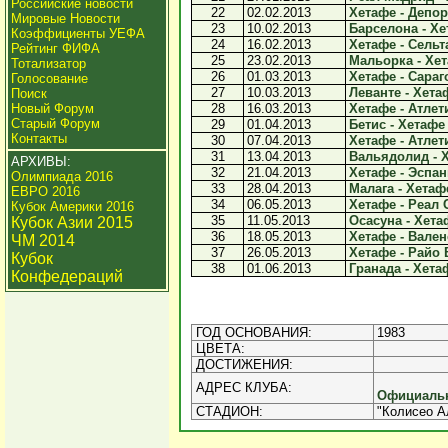
Российские новости
22
02.02.2013
Хетафе - Депор
Мировые Новости
23
10.02.2013
Барселона - Хет
Коэффициенты УЕФА
24
16.02.2013
Хетафе - Сельта
Рейтинг ФИФА
25
23.02.2013
Мальорка - Хет
Тотализатор
26
01.03.2013
Хетафе - Сараго
Голосование
27
10.03.2013
Леванте - Хетаф
Поиск
Новый Форум
28
16.03.2013
Хетафе - Атлети
Старый Форум
29
01.04.2013
Бетис - Хетафе 
Контакты
30
07.04.2013
Хетафе - Атлети
31
13.04.2013
Вальядолид - Х
АРХИВЫ:
32
21.04.2013
Хетафе - Эспан
Олимпиада 2016
33
28.04.2013
Малага - Хетафе
ЕВРО 2016
34
06.05.2013
Хетафе - Реал 
Кубок Америки 2016
35
11.05.2013
Осасуна - Хетаф
Кубок Азии 2015
36
18.05.2013
Хетафе - Валенс
ЧМ 2014
37
26.05.2013
Хетафе - Райо 
Кубок
38
01.06.2013
Гранада - Хетаф
Конфедераций
ГОД ОСНОВАНИЯ:
1983
ЦВЕТА:
ДОСТИЖЕНИЯ:
АДРЕС КЛУБА:
Официальн
СТАДИОН:
"Колисео А