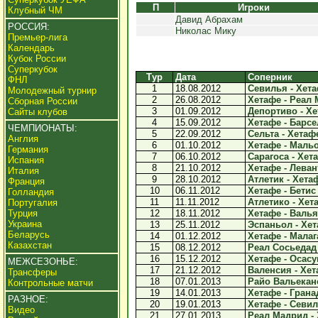
П
Игроки
Клубный ЧМ
Давид Абрахам
РОССИЯ:
Николас Мику
Премьер-лига
Календарь
Кубок России
Суперкубок
Тур
Дата
Соперник
ФНЛ
1
18.08.2012
Севилья - Хетаф
Молодежный турнир
2
26.08.2012
Хетафе - Реал 
Сборная России
3
01.09.2012
Депортиво - Хе
Сайты клубов
4
15.09.2012
Хетафе - Барсел
ЧЕМПИОНАТЫ:
5
22.09.2012
Сельта - Хетафе
Англия
6
01.10.2012
Хетафе - Мальо
Германия
7
06.10.2012
Сарагоса - Хета
Испания
8
21.10.2012
Хетафе - Левант
Италия
9
28.10.2012
Атлетик - Хетаф
Франция
10
06.11.2012
Хетафе - Бетис 
Голландия
11
11.11.2012
Атлетико - Хета
Португалия
Турция
12
18.11.2012
Хетафе - Валья
Украина
13
25.11.2012
Эспаньол - Хет
Беларусь
14
01.12.2012
Хетафе - Малага
Казахстан
15
08.12.2012
Реал Сосьедад 
16
15.12.2012
Хетафе - Осасун
МЕЖСЕЗОНЬЕ:
17
21.12.2012
Валенсия - Хета
Трансферы
18
07.01.2013
Райо Вальекано
Контрольные матчи
19
14.01.2013
Хетафе - Гранад
РАЗНОЕ:
20
19.01.2013
Хетафе - Севиль
Видео
21
27.01.2013
Реал Мадрид - 