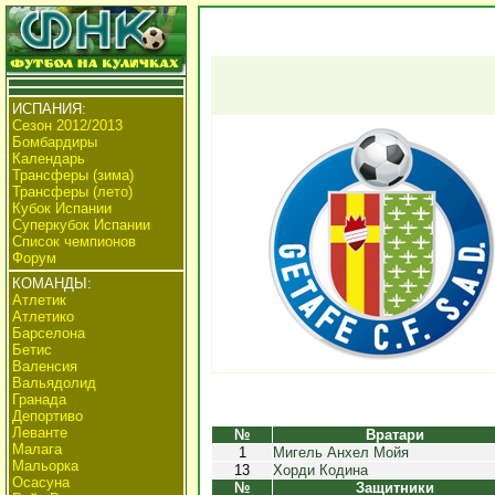
ИСПАНИЯ:
Сезон 2012/2013
Бомбардиры
Календарь
Трансферы (зима)
Трансферы (лето)
Кубок Испании
Суперкубок Испании
Список чемпионов
Форум
КОМАНДЫ:
Атлетик
Атлетико
Барселона
Бетис
Валенсия
Вальядолид
Гранада
Депортиво
Леванте
№
Вратари
Малага
1
Мигель Анхел Мойя
Мальорка
13
Хорди Кодина
Осасуна
№
Защитники