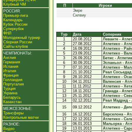
Клубный ЧМ
П
Игроки
Эмре
РОССИЯ:
Силвиу
Премьер-лига
Календарь
Кубок России
Суперкубок
ФНЛ
Тур
Дата
Соперник
Молодежный турнир
1
20.08.2012
Леванте - Атлет
Сборная России
2
27.08.2012
Атлетико - Атле
Сайты клубов
4
16.09.2012
Атлетико - Рай
ЧЕМПИОНАТЫ:
5
23.09.2012
Атлетико - Вал
Англия
3
26.09.2012
Бетис - Атлетик
Германия
6
30.09.2012
Эспаньол - Атле
Испания
7
07.10.2012
Атлетико - Мала
Италия
8
21.10.2012
Реал Сосьедад -
Франция
9
28.10.2012
Атлетико - Осас
Голландия
10
04.11.2012
Валенсия - Атле
Португалия
11
11.11.2012
Атлетико - Хета
Турция
12
18.11.2012
Гранада - Атлет
Украина
13
25.11.2012
Атлетико - Севи
Беларусь
14
02.12.2012
Реал Мадрид - 
Казахстан
15
09.12.2012
Атлетико - Депо
МЕЖСЕЗОНЬЕ:
Трансферы
16
16.12.2012
Барселона - Атл
Контрольные матчи
17
22.12.2012
Атлетико - Сель
18
06.01.2013
Мальорка - Атле
РАЗНОЕ:
19
13.01.2013
Атлетико - Сара
Видео