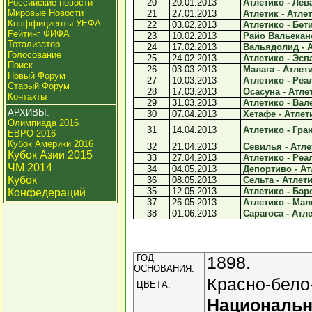
Российские новости
20
20.01.2013
Атлетико - Лева
Мировые Новости
21
27.01.2013
Атлетик - Атлет
Коэффициенты УЕФА
22
03.02.2013
Атлетико - Бети
Рейтинг ФИФА
23
10.02.2013
Райо Вальекано
Тотализатор
24
17.02.2013
Вальядолид - А
Голосование
25
24.02.2013
Атлетико - Эспа
Поиск
26
03.03.2013
Малага - Атлети
Новый Форум
27
10.03.2013
Атлетико - Реал
Старый Форум
28
17.03.2013
Осасуна - Атлет
Контакты
29
31.03.2013
Атлетико - Вале
АРХИВЫ:
30
07.04.2013
Хетафе - Атлети
Олимпиада 2016
31
14.04.2013
Атлетико - Гран
ЕВРО 2016
Кубок Америки 2016
32
21.04.2013
Севилья - Атлет
Кубок Азии 2015
33
27.04.2013
Атлетико - Реа
ЧМ 2014
34
04.05.2013
Депортиво - Атл
Кубок
36
08.05.2013
Сельта - Атлети
35
12.05.2013
Атлетико - Барс
Конфедераций
37
26.05.2013
Атлетико - Маль
38
01.06.2013
Сарагоса - Атле
ГОД
1898.
ОСНОВАНИЯ:
Красно-бело
ЦВЕТА:
Националь