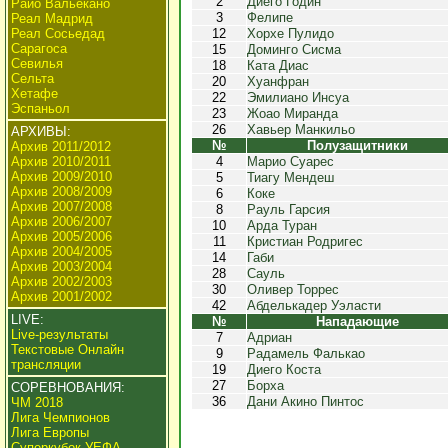
2
Диего Годин
Райо Вальекано
3
Фелипе
Реал Мадрид
Реал Сосьедад
12
Хорхе Пулидо
Сарагоса
15
Доминго Сисма
Севилья
18
Ката Диас
Сельта
20
Хуанфран
Хетафе
22
Эмилиано Инсуа
Эспаньол
23
Жоао Миранда
26
Хавьер Манкильо
АРХИВЫ:
№
Полузащитники
Архив 2011/2012
Архив 2010/2011
4
Марио Суарес
Архив 2009/2010
5
Тиагу Мендеш
Архив 2008/2009
6
Коке
Архив 2007/2008
8
Рауль Гарсия
Архив 2006/2007
10
Арда Туран
Архив 2005/2006
11
Кристиан Родригес
Архив 2004/2005
14
Габи
Архив 2003/2004
28
Сауль
Архив 2002/2003
30
Оливер Торрес
Архив 2001/2002
42
Абделькадер Уэласти
LIVE:
№
Нападающие
Live-результаты
7
Адриан
Текстовые Онлайн
9
Радамель Фалькао
трансляции
19
Диего Коста
27
Борха
СОРЕВНОВАНИЯ:
36
Дани Акино Пинтос
ЧМ 2018
Лига Чемпионов
Лига Европы
Суперкубок УЕФА