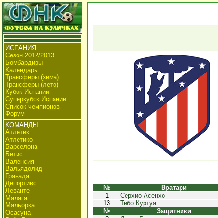
ИСПАНИЯ:
Сезон 2012/2013
Бомбардиры
Календарь
Трансферы (зима)
Трансферы (лето)
Кубок Испании
Суперкубок Испании
Список чемпионов
Форум
КОМАНДЫ:
Атлетик
Атлетико
Барселона
Бетис
Валенсия
Вальядолид
Гранада
Депортиво
№
Вратари
Леванте
1
Серхио Асенхо
Малага
13
Тибо Куртуа
Мальорка
№
Защитники
Осасуна