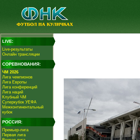
LIVE:
Live-результаты
Онлайн трансляции
СОРЕВНОВАНИЯ:
ЧМ 2026
Лига чемпионов
Лига Европы
Лига конференций
Лига наций
Клубный ЧМ
Суперкубок УЕФА
Межконтинентальный
кубок
РОССИЯ:
Премьер-лига
Первая лига
Вторая лига