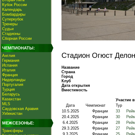
Кубок России
Календарь
Бомбардиры
Суперкубок
Тренеры
Судьи
Стадионы
Сборная России
ЧЕМПИОНАТЫ:
Стадион Огюст Делон
Англия
Германия
Испания
Название
Италия
Страна
Франция
Город
Нидерланды
Клуб
Португалия
Дата открытия
Турция
Вместимость
Беларусь
Казахстан
Участие в
MLS
Дата
Чемпионат
Тур
Саудовская Аравия
10.5.2025
Франции
33
Рейм
Узбекистан
20.4.2025
Франции
30
Рейм
6.4.2025
Франции
28
Рейм
МЕЖСЕЗОНЬЕ:
29.3.2025
Франции
27
Рейм
Трансферы
9.3.2025
Франции
25
Рейм