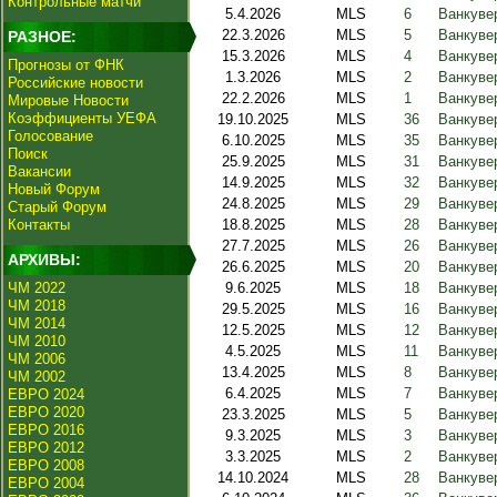
Контрольные матчи
5.4.2026
MLS
6
Ванкуве
22.3.2026
MLS
5
Ванкуве
РАЗНОЕ:
15.3.2026
MLS
4
Ванкуве
Прогнозы от ФНК
1.3.2026
MLS
2
Ванкувер
Российские новости
22.2.2026
MLS
1
Ванкуве
Мировые Новости
Коэффициенты УЕФА
19.10.2025
MLS
36
Ванкуве
Голосование
6.10.2025
MLS
35
Ванкуве
Поиск
25.9.2025
MLS
31
Ванкуве
Вакансии
14.9.2025
MLS
32
Ванкуве
Новый Форум
24.8.2025
MLS
29
Ванкувер
Старый Форум
Контакты
18.8.2025
MLS
28
Ванкуве
27.7.2025
MLS
26
Ванкувер
АРХИВЫ:
26.6.2025
MLS
20
Ванкувер
ЧМ 2022
9.6.2025
MLS
18
Ванкуве
ЧМ 2018
29.5.2025
MLS
16
Ванкуве
ЧМ 2014
12.5.2025
MLS
12
Ванкуве
ЧМ 2010
4.5.2025
MLS
11
Ванкуве
ЧМ 2006
13.4.2025
MLS
8
Ванкувер
ЧМ 2002
6.4.2025
MLS
7
Ванкуве
ЕВРО 2024
ЕВРО 2020
23.3.2025
MLS
5
Ванкувер
ЕВРО 2016
9.3.2025
MLS
3
Ванкуве
ЕВРО 2012
3.3.2025
MLS
2
Ванкуве
ЕВРО 2008
14.10.2024
MLS
28
Ванкуве
ЕВРО 2004