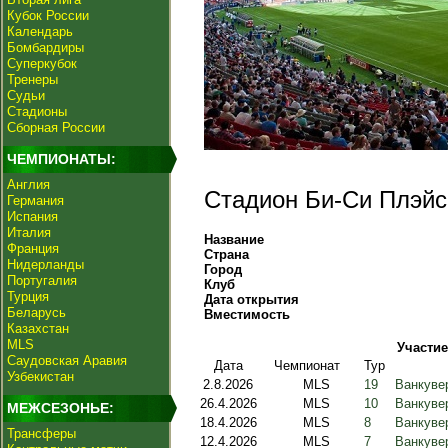
Кубок России
Календарь
Бомбардиры
Суперкубок
Тренеры
Судьи
Стадионы
Сборная России
ЧЕМПИОНАТЫ:
Англия
Стадион Би-Си Плэйс
Германия
Испания
Италия
Название
Франция
Страна
Нидерланды
Город
Португалия
Клуб
Турция
Дата открытия
Беларусь
Вместимость
Казахстан
MLS
Участие
Саудовская Аравия
Дата
Чемпионат
Тур
Узбекистан
2.8.2026
MLS
19
Ванкуве
26.4.2026
MLS
10
Ванкуве
МЕЖСЕЗОНЬЕ:
18.4.2026
MLS
8
Ванкувер
Трансферы
12.4.2026
MLS
7
Ванкуве