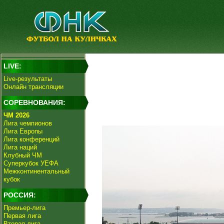
LIVE:
Live-результаты
Онлайн трансляции
СОРЕВНОВАНИЯ:
ЧМ 2026
Лига чемпионов
Лига Европы
Лига конференций
Лига наций
Клубный ЧМ
Суперкубок УЕФА
Межконтинентальный
кубок
РОССИЯ:
Премьер-лига
Первая лига
Вторая лига