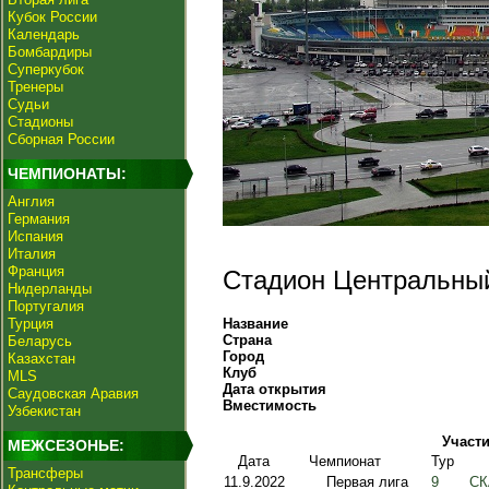
Кубок России
Календарь
Бомбардиры
Суперкубок
Тренеры
Судьи
Стадионы
Сборная России
ЧЕМПИОНАТЫ:
Англия
Германия
Испания
Италия
Франция
Стадион Центральный
Нидерланды
Португалия
Турция
Название
Страна
Беларусь
Город
Казахстан
Клуб
MLS
Дата открытия
Саудовская Аравия
Вместимость
Узбекистан
Участи
МЕЖСЕЗОНЬЕ:
Дата
Чемпионат
Тур
Трансферы
11.9.2022
Первая лига
9
СК