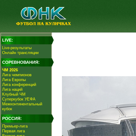
LIVE:
Live-результаты
Онлайн трансляции
СОРЕВНОВАНИЯ:
ЧМ 2026
Лига чемпионов
Лига Европы
Лига конференций
Лига наций
Клубный ЧМ
Суперкубок УЕФА
Межконтинентальный
кубок
РОССИЯ:
Премьер-лига
Первая лига
Вторая лига