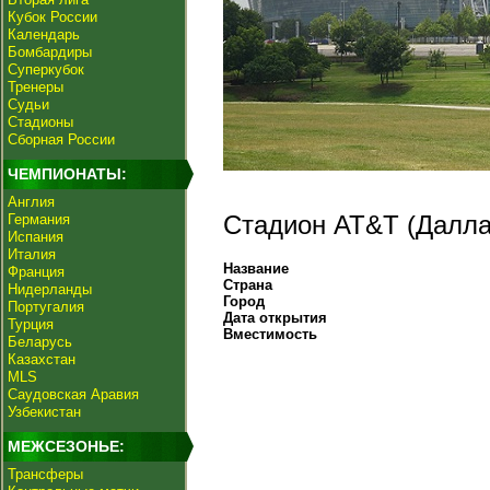
Кубок России
Календарь
Бомбардиры
Суперкубок
Тренеры
Судьи
Стадионы
Сборная России
ЧЕМПИОНАТЫ:
Англия
Стадион AT&T (Далла
Германия
Испания
Италия
Название
Франция
Страна
Нидерланды
Город
Португалия
Дата открытия
Турция
Вместимость
Беларусь
Казахстан
MLS
Саудовская Аравия
Узбекистан
МЕЖСЕЗОНЬЕ:
Трансферы