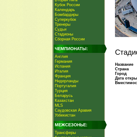
Кубок России
Календарь
Бомбардиры
Суперкубок
Тренеры
Судьи
Стадионы
Сборная России
ЧЕМПИОНАТЫ:
Стади
Англия
Германия
Название
Испания
Страна
Италия
Город
Франция
Дата откр
Нидерланды
Вместимос
Португалия
Турция
Беларусь
Казахстан
MLS
Саудовская Аравия
Узбекистан
МЕЖСЕЗОНЬЕ:
Трансферы