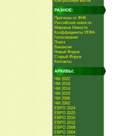
Контрольные матчи
РАЗНОЕ:
Прогнозы от ФНК
Российские новости
Мировые Новости
Коэффициенты УЕФА
Голосование
Поиск
Вакансии
Новый Форум
Старый Форум
Контакты
АРХИВЫ:
ЧМ 2022
ЧМ 2018
ЧМ 2014
ЧМ 2010
ЧМ 2006
ЧМ 2002
ЕВРО 2024
ЕВРО 2020
ЕВРО 2016
ЕВРО 2012
ЕВРО 2008
ЕВРО 2004