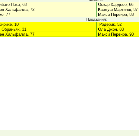
його Поко, 68
Оскар Кардосо, 66
ен Хальфалла, 72
Карлуш Мартинш, 87
о, 77
Макси Перейра, 88
Наказания:
нрике, 10
Родерик, 52
 Обраньяк, 31
Ола Джон, 83
ен Хальфалла, 77
Макси Перейра, 90