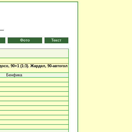
Фото
Текст
осо, 90+1 (1:3).
Жардел, 90-автогол
Бенфика