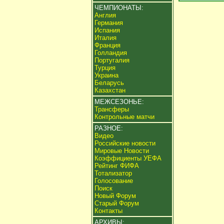
ЧЕМПИОНАТЫ:
Англия
Германия
Испания
Италия
Франция
Голландия
Португалия
Турция
Украина
Беларусь
Казахстан
МЕЖСЕЗОНЬЕ:
Трансферы
Контрольные матчи
РАЗНОЕ:
Видео
Российские новости
Мировые Новости
Коэффициенты УЕФА
Рейтинг ФИФА
Тотализатор
Голосование
Поиск
Новый Форум
Старый Форум
Контакты
АРХИВЫ: