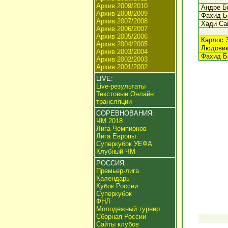
Архив 2009/2010
Андре Би
Архив 2008/2009
Фахид Б
Архив 2007/2008
Хади Сак
Архив 2006/2007
Архив 2005/2006
Карлос Э
Архив 2004/2005
Людовик
Архив 2003/2004
Фахид Б
Архив 2002/2003
Архив 2001/2002
LIVE:
Live-результаты
Текстовые Онлайн
трансляции
СОРЕВНОВАНИЯ:
ЧМ 2018
Лига Чемпионов
Лига Европы
Суперкубок УЕФА
Клубный ЧМ
РОССИЯ:
Премьер-лига
Календарь
Кубок России
Суперкубок
ФНЛ
Молодежный турнир
Сборная России
Сайты клубов