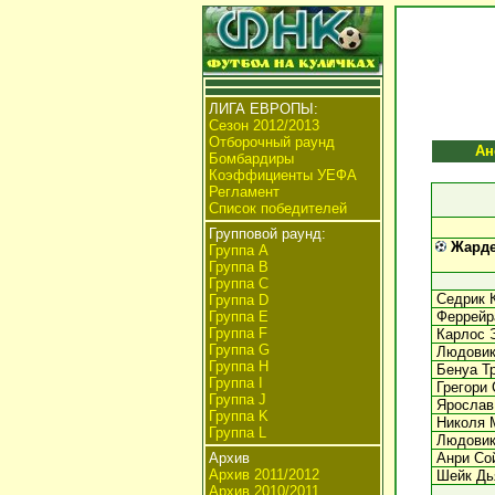
ЛИГА ЕВРОПЫ:
Сезон 2012/2013
Отборочный раунд
Ан
Бомбардиры
Коэффициенты УЕФА
Регламент
Список победителей
Групповой раунд:
Жардел
Группа А
Группа В
Группа C
Седрик 
Группа D
Группа E
Феррейр
Группа F
Карлос 
Группа G
Людовик
Группа H
Бенуа Т
Группа I
Грегори 
Группа J
Ярослав
Группа K
Николя 
Группа L
Людовик
Архив
Анри Со
Архив 2011/2012
Шейк Дь
Архив 2010/2011