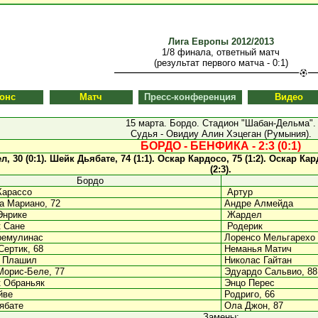
Лига Европы 2012/2013
1/8 финала, ответный матч
(результат первого матча - 0:1)
онс
Матч
Пресс-конференция
Видео
15 марта. Бордо. Стадион "Шабан-Дельма".
Судья - Овидиу Алин Хэцеган (Румыния).
БОРДО - БЕНФИКА - 2:3 (0:1)
, 30 (0:1).
Шейк Дьябате, 74 (1:1).
Оскар Кардосо, 75 (1:2).
Оскар Кард
(2:3).
Бордо
Карассо
Артур
а Мариано, 72
Андре Алмейда
Энрике
Жардел
 Сане
Родерик
ремулинас
Лоренсо Мельгарехо
Сертик, 68
Неманья Матич
 Плашил
Николас Гайтан
Морис-Беле, 77
Эдуардо Сальвио, 88
 Обраньяк
Энцо Перес
йве
Родриго, 66
ябате
Ола Джон, 87
Замены: