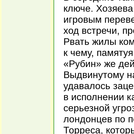
ключе. Хозяев
игровым переве
ход встречи, п
Рвать жилы ко
к чему, памяту
«Рубин» же дей
Выдвинутому н
удавалось заце
в исполнении к
серьезной угро
лондонцев по п
Торреса, котор