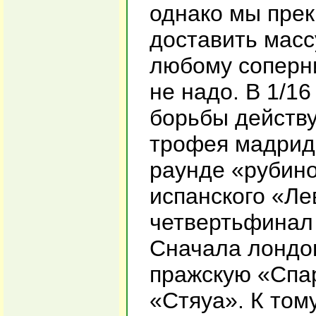
однако мы прек
доставить масс
любому соперни
не надо. В 1/1
борьбы действ
трофея мадрид
раунде «рубин
испанского «Ле
четвертьфинал 
Сначала лондон
пражскую «Спар
«Стяуа». К том