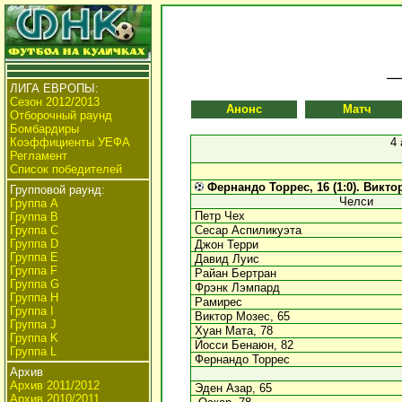
ЛИГА ЕВРОПЫ:
Сезон 2012/2013
Анонс
Матч
Отборочный раунд
Бомбардиры
Коэффициенты УЕФА
4
Регламент
Список победителей
Фернандо Торрес, 16 (1:0).
Виктор
Групповой раунд:
Челси
Группа А
Петр Чех
Группа В
Группа C
Сесар Аспиликуэта
Группа D
Джон Терри
Группа E
Давид Луис
Группа F
Райан Бертран
Группа G
Фрэнк Лэмпард
Группа H
Рамирес
Группа I
Виктор Мозес, 65
Группа J
Хуан Мата, 78
Группа K
Йосси Бенаюн, 82
Группа L
Фернандо Торрес
Архив
Архив 2011/2012
Эден Азар, 65
Архив 2010/2011