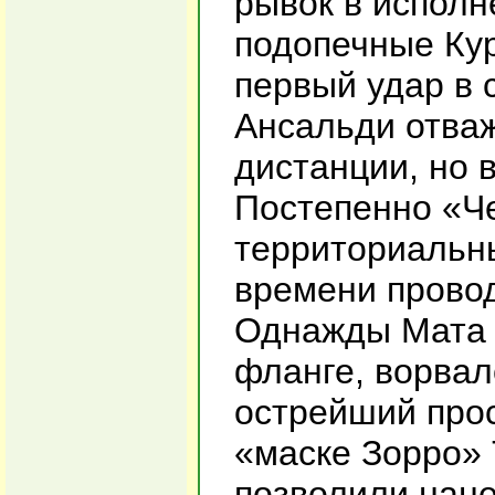
рывок в исполн
подопечные Ку
первый удар в 
Ансальди отваж
дистанции, но в
Постепенно «Ч
территориальн
времени провод
Однажды Мата 
фланге, ворва
острейший прос
«маске Зорро» 
позволили нан