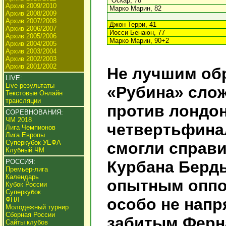
Оскар, 78
Архив 2009/2010
Марко Марин, 82
Архив 2008/2009
Архив 2007/2008
Джон Терри, 41
Архив 2006/2007
Йосси Бенаюн, 77
Архив 2005/2006
Марко Марин, 90+2
Архив 2004/2005
Архив 2003/2004
Архив 2002/2003
Архив 2001/2002
Не лучшим обр
LIVE:
Live-результаты
«Рубина» сло
Текстовые Онлайн
трансляции
против лондон
СОРЕВНОВАНИЯ:
ЧМ 2018
четвертьфина
Лига Чемпионов
Лига Европы
Суперкубок УЕФА
смогли справ
Клубный ЧМ
РОССИЯ:
Курбана Берд
Премьер-лига
Календарь
опытным оппо
Кубок России
Суперкубок
особо не напр
ФНЛ
Молодежный турнир
Сборная России
забитым Ферн
Сайты клубов