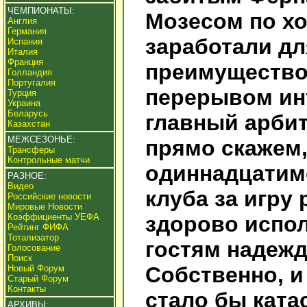
ЧЕМПИОНАТЫ:
Мозесом по хо
Англия
Германия
заработали д
Испания
Италия
Франция
преимущество 
Голландия
Португалия
перерывом инт
Турция
Украина
Беларусь
главный арбит
Казахстан
МЕЖСЕЗОНЬЕ:
прямо скажем
Трансферы
Контрольные матчи
одиннадцатим
РАЗНОЕ:
Видео
клуба за игру
Российские новости
Мировые Новости
Коэффициенты УЕФА
здорово испол
Рейтинг ФИФА
Тотализатор
гостям надежд
Голосование
Поиск
Собственно, и
Новый Форум
Старый Форум
Контакты
стало бы кат
АРХИВЫ: