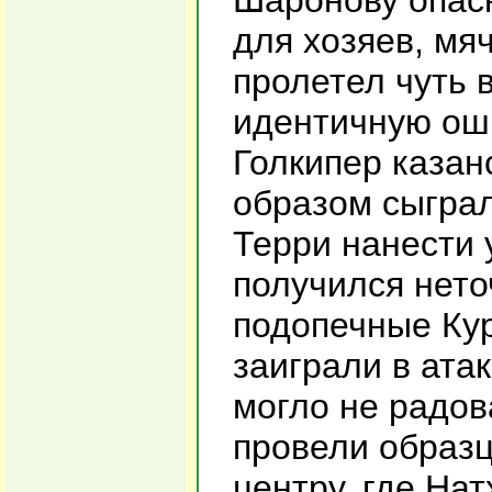
Шаронову опасн
для хозяев, мя
пролетел чуть 
идентичную ош
Голкипер казан
образом сыграл
Терри нанести 
получился нето
подопечные Ку
заиграли в ата
могло не радов
провели образ
центру, где На