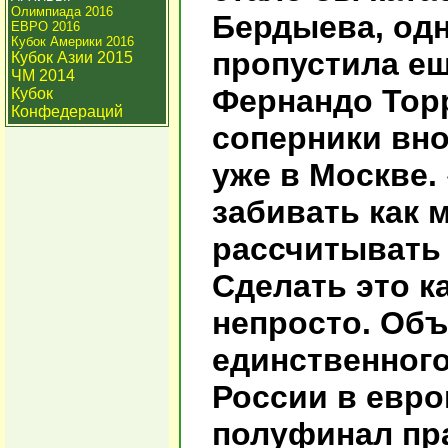
Олимпиада 2016
Бердыева, одн
ЕВРО 2016
Кубок Америки 2016
пропустила ещ
Кубок Азии 2015
ЧМ 2014
Фернандо Торр
Кубок
Конфедераций
соперники вно
уже в Москве.
забивать как
рассчитывать 
Сделать это к
непросто. Объ
единственного
России в евро
полуфинал пра