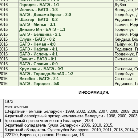
2016
Городея - БАТЭ - 1:1
Дубра
2016
Ислочь - БАТЭ - 1:3
Володько, Р
2016
БАТЭ - Динамо-Брест - 2:0
Гордейчук, 
2016
Шахтер - БАТЭ - 0:2
Родионов, Р
2016
БАТЭ - Минск - 3:1
Гвилия, Род
2016
Динамо Мн - БАТЭ - 1:1
Гордейчук
2016
БАТЭ - Белшина - 2:1
Гвилия, Род
2016
Слуцк - БАТЭ - 0:2
Кендыш, Во
2016
БАТЭ - Неман - 4:0
Гайдучик, Г
2016
БАТЭ - Нафтан - 4:1
Родионов, Г
2016
БАТЭ - Ислочь - 4:1
Гордейчук, 
2016
Гранит - БАТЭ - 0:1
Сигневич
2016
БАТЭ - Славия - 0:0
2016
Крумкачы - БАТЭ - 0:3
Сигневич, С
2016
БАТЭ - Торпедо-БелАЗ - 1:2
Гордейчук
2016
Витебск - БАТЭ - 2:1
Сигневич
2016
БАТЭ - Городея - 5:0
Родионов, Г
ИНФОРМАЦИЯ.
1973
желто-синие
13-кратный чемпион Беларуси - 1999, 2002, 2006, 2007, 2008, 2009, 2010
4-кратный серебряный призер чемпионата Беларуси - 1998, 2000, 2003,
:
Бронзовый призер чемпионата Беларуси - 2001.
3-кратный обладатель Кубка Беларуси - 2006, 2010, 2015.
6-кратный обладатель Суперкубка Беларуси - 2010, 2011, 2013, 2014, 2
222120, Борисов, проспект Революции, 16.
: