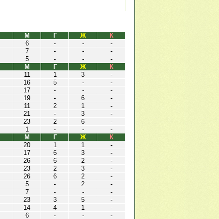
М
Г
Ж
К
6
-
-
-
7
-
-
-
5
-
-
-
М
Г
Ж
К
11
1
3
-
16
5
-
-
17
-
-
-
19
-
6
-
11
2
1
-
21
-
3
-
23
2
6
-
1
-
-
-
М
Г
Ж
К
20
1
1
-
17
6
3
-
26
6
2
-
23
2
3
-
26
6
2
-
5
-
2
-
7
-
-
-
23
3
5
-
14
4
1
-
6
-
-
-