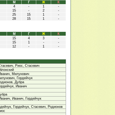
М
Г
Ж
К
4
-
1
-
15
-
2
-
25
15
1
-
28
15
1
-
М
Г
Ж
К
15
4
3
-
15
1
-
-
12
-
1
-
Стасевич, Риос, Стасевич
блонский
Иванич, Милунович
илунович, Гордейчук
одионов, Дубра
ордейчук, Иванич
Дубра
Иванич, Иванич, Гордейчук
дейчук, Гордейчук, Стасевич, Родионов
иос