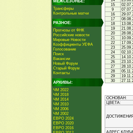
МЕЖСЕЗОНЬЕ:
15
02.07.
Трансферы
9
07.07.
Контрольные матчи
16
29.07.
17
08.08.
РАЗНОЕ:
18
13.08.
19
21.08.
Прогнозы от ФНК
20
28.08.
Российские новости
21
10.09.
Мировые Новости
22
17.09.
Коэффициенты УЕФА
23
25.09.
Голосование
24
02.10.
Поиск
25
14.10.
Вакансии
26
23.10.
Новый Форум
27
28.10.
Старый Форум
28
05.11.
Контакты
29
19.11.
30
27.11.
АРХИВЫ:
ЧМ 2022
ЧМ 2018
ОСНОВАН:
ЧМ 2014
ЦВЕТА:
ЧМ 2010
ЧМ 2006
ЧМ 2002
ДОСТИЖЕНИЯ
ЕВРО 2024
ЕВРО 2020
ЕВРО 2016
АДРЕС КЛУБА
ЕВРО 2012