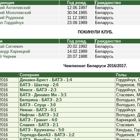
дающие
Год рожд.
Гражданство
ий Антилевский
12.06.1997
Беларусь
ий Мозолевский
30.04.1985
Беларусь
ий Родионов
11.12.1983
Беларусь
л Гордейчук
23.09.1989
Беларусь
ПОКИНУЛИ КЛУБ.
ки
Год рожд.
Гражданство
ай Сигневич
20.02.1992
Беларусь
андр Карницкий
14.02.1989
Беларусь
й Черник
20.07.1988
Беларусь
Чемпионат Беларуси 2016/2017.
Соперник
Голы
2016
Динамо-Брест - БАТЭ - 1:4
Гордейчук, 
2016
БАТЭ - Шахтер - 2:0
Родионов, Я
2016
Минск - БАТЭ - 2:3
Гордейчук, 
2016
БАТЭ - Динамо Мн - 3:3
Стасевич, М
2016
Белшина - БАТЭ - 2:3
Володько, Р
2016
БАТЭ - Слуцк - 3:0
Володько, Г
2016
Неман - БАТЭ - 0:1
Гордейчук
2016
Нафтан - БАТЭ - 3:2
Володько, 
2016
БАТЭ - Гранит - 4:0
Карницкий, 
2016
Славия - БАТЭ - 2:1
Стасевич
2016
БАТЭ - Крумкачы - 5:0
Кендыш, Гор
2016
Торпедо-БелАЗ - БАТЭ - 1:2
Родионов, Р
2016
БАТЭ - Витебск - 1:0
Володько