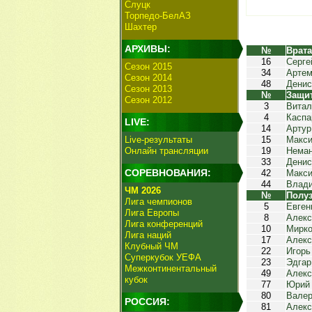
Слуцк
Торпедо-БелАЗ
Шахтер
АРХИВЫ:
№
Врат
16
Серге
Сезон 2015
34
Артем
Сезон 2014
48
Денис
Сезон 2013
№
Защи
Сезон 2012
3
Витал
4
Каспа
LIVE:
14
Артур
Live-результаты
15
Макси
Онлайн трансляции
19
Неман
33
Денис
СОРЕВНОВАНИЯ:
42
Макси
44
Влади
ЧМ 2026
№
Полу
Лига чемпионов
5
Евген
Лига Европы
8
Алекс
Лига конференций
10
Мирко
Лига наций
17
Алекс
Клубный ЧМ
22
Игорь
Суперкубок УЕФА
23
Эдгар
Межконтинентальный
49
Алекс
кубок
77
Юрий
80
Валер
РОССИЯ:
81
Алекс