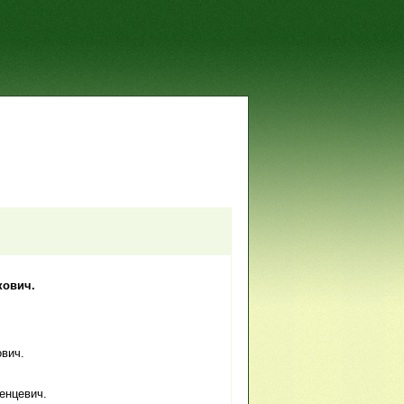
кович.
ович.
енцевич.