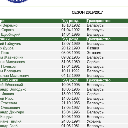
СЕЗОН 2016/2017
ари
Год рожд.
Гражданство
й Веремко
16.10.1982
Беларусь
 Сороко
01.04.1992
Беларусь
 Щербицкий
14.04.1996
Беларусь
тники
Год рожд.
Гражданство
ий Гайдучик
12.07.1989
Беларусь
р Дубра
20.12.1990
Латвия
 Пикк
05.03.1993
Эстония
м Жавнерчик
09.02.1985
Беларусь
ья Милунович
31.05.1989
Сербия
 Поляков
17.04.1991
Беларусь
м Володько
10.11.1992
Беларусь
слав Малькевич
04.12.1999
Беларусь
защитники
Год рожд.
Гражданство
ий Яблонский
10.05.1995
Беларусь
андр Володько
18.06.1986
Беларусь
 Иванич
13.09.1993
Сербия
ей Риос
14.05.1987
Беларусь
 Стасевич
21.10.1985
Беларусь
 Олехнович
17.05.1987
Беларусь
андр Джигеро
15.04.1996
Беларусь
 Кендыш
10.06.1990
Беларусь
иане Гвилия
24.05.1994
Украина
андр Глеб
01.05.1981
Беларусь