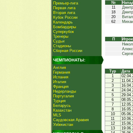
№
Напа
Премьер-лига
11
Дмитр
Первая лига
18
Дмитр
Вторая лига
20
Витал
Кубок России
62
Михаи
Календарь
Бомбардиры
Суперкубок
Тренеры
П
Игро
Судьи
Никол
Стадионы
Алекс
Сборная России
Серге
ЧЕМПИОНАТЫ:
Англия
Тур
Дата
Германия
1
02.04.
Испания
2
11.04.
Италия
3
16.04.
Франция
4
24.04.
Нидерланды
5
29.04.
Португалия
6
08.05.
Турция
7
12.05.
Беларусь
8
16.05.
Казахстан
10
05.06.
MLS
11
10.06.
Саудовская Аравия
12
15.06.
Узбекистан
13
19.06.
14
25.06.