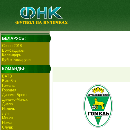
БЕЛАРУСЬ:
Сезон 2018
Бомбардиры
Календарь
Кубок Беларуси
КОМАНДЫ:
БАТЭ
Витебск
Гомель
Городея
Динамо-Брест
Динамо-Минск
Днепр
Ислочь
Луч
Минск
Неман
Слуцк