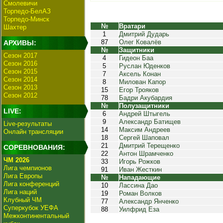
Смолевичи
Торпедо-БелАЗ
Торпедо-Минск
№
Вратари
Шахтер
1
Дмитрий Дударь
87
Олег Ковалёв
АРХИВЫ:
№
Защитники
Сезон 2017
4
Гидеон Баа
Сезон 2016
5
Руслан Юденков
Сезон 2015
7
Аксель Конан
Сезон 2014
8
Милован Капор
Сезон 2013
15
Егор Трояков
Сезон 2012
78
Бадри Акубардия
№
Полузащитники
LIVE:
6
Андрей Штыгель
9
Александр Батищев
Live-результаты
14
Максим Андреев
Онлайн трансляции
18
Сергей Шаповал
21
Дмитрий Терещенко
СОРЕВНОВАНИЯ:
22
Антон Шрамченко
ЧМ 2026
33
Игорь Рожков
Лига чемпионов
91
Иван Жесткин
Лига Европы
№
Нападающие
Лига конференций
10
Лассина Дао
Лига наций
19
Роман Волков
Клубный ЧМ
77
Александр Янченко
Суперкубок УЕФА
88
Уилфрид Еза
Межконтинентальный