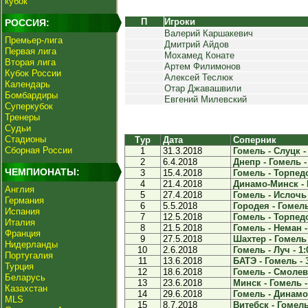
кубок
П
Игроки
РОССИЯ:
Валерий Каршакевич
Премьер-лига
Дмитрий Айдов
Первая лига
Мохамед Конате
Вторая лига
Артем Филимонов
Кубок России
Алексей Теслюк
Календарь
Отар Джавашвили
Бомбардиры
Евгений Милевский
Суперкубок
Тренеры
Судьи
Стадионы
Тур
Дата
Соперник
Сборная России
1
31.3.2018
Гомель - Слуцк - 
2
6.4.2018
Днепр - Гомель -
ЧЕМПИОНАТЫ:
3
15.4.2018
Гомель - Торпедо
4
21.4.2018
Динамо-Минск - 
Англия
5
27.4.2018
Гомель - Ислочь 
Германия
6
5.5.2018
Городея - Гомель
Испания
7
12.5.2018
Гомель - Торпедо
Италия
8
21.5.2018
Гомель - Неман -
Франция
9
27.5.2018
Шахтер - Гомель 
Нидерланды
10
2.6.2018
Гомель - Луч - 1:
Португалия
11
13.6.2018
БАТЭ - Гомель - 
Турция
12
18.6.2018
Гомель - Смолеви
Беларусь
13
23.6.2018
Минск - Гомель -
Казахстан
14
29.6.2018
Гомель - Динамо-
MLS
15
8.7.2018
Витебск - Гомель 