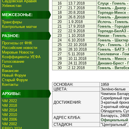
Саудовская Аравия
16
13.7.2018
Слуцк - Гомель - 
Узбекистан
17
21.7.2018
Гомель - Днепр -
18
20.8.2018
Торпедо-Минск - 
МЕЖСЕЗОНЬЕ:
19
26.8.2018
Гомель - Динамо
20
1.9.2018
Ислочь - Гомель 
Трансферы
21
17.9.2018
Гомель - Городея
Контрольные матчи
22
22.9.2018
Торпедо-БелАЗ - 
РАЗНОЕ:
23
1.10.2018
Неман - Гомель -
24
6.10.2018
Гомель - Шахтер 
Прогнозы от ФНК
25
22.10.2018
Луч - Гомель - 1:
Российские новости
26
28.10.2018
Гомель - БАТЭ - 
Мировые Новости
27
5.11.2018
Смолевичи - Гоме
Коэффициенты УЕФА
28
10.11.2018
Гомель - Минск -
Голосование
29
24.11.2018
Динамо-Брест - Г
Поиск
30
2.12.2018
Гомель - Витебск 
Вакансии
Новый Форум
Старый Форум
Контакты
ОСНОВАН:
1959
ЦВЕТА:
Зелёно-белые
АРХИВЫ:
Чемпион Белару
Серебряный при
ЧМ 2022
ДОСТИЖЕНИЯ:
3-кратный брон
ЧМ 2018
2-кратный облад
ЧМ 2014
Обладатель Суп
ЧМ 2010
Беларусь, 24605
АДРЕС КЛУБА:
ЧМ 2006
Официальный и
ЧМ 2002
СТАДИОН:
"Центральный",
ЕВРО 2024