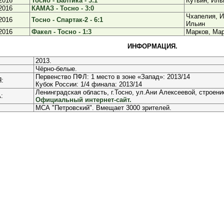
2016
Тосно - Балтика - 3:1
Кутьин, Иль
2016
КАМАЗ - Тосно - 3:0
Чхапелия, И
2016
Тосно - Спартак-2 - 6:1
Ильин
2016
Факел - Тосно - 1:3
Марков, Мар
ИНФОРМАЦИЯ.
2013.
Чёрно-белые.
Первенство ПФЛ: 1 место в зоне «Запад»: 2013/14
:
Кубок России: 1/4 финала: 2013/14
Ленинградская область, г.Тосно, ул.Ани Алексеевой, строени
:
Официальный интернет-сайт.
МСА "Петровский". Вмещает 3000 зрителей.