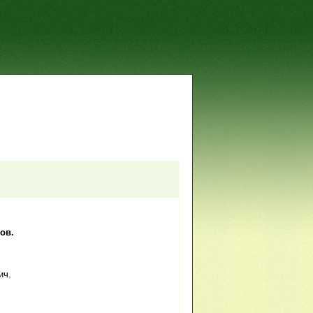
ов.
ич.