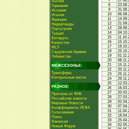
7
17.08.
Англия
8
23.08.
Германия
9
31.08.
Испания
10
06.09.
Италия
11
14.09.
Франция
12
21.09.
Нидерланды
13
28.09.
Португалия
14
04.10.
Турция
15
11.10.
Беларусь
16
15.10.
Казахстан
17
19.10.
MLS
18
25.10.
Саудовская Аравия
19
01.11.
Узбекистан
20
08.11.
21
15.11.
МЕЖСЕЗОНЬЕ:
22
20.11.
Трансферы
23
25.11.
Контрольные матчи
24
29.11.
25
12.03.
РАЗНОЕ:
26
16.03.
27
20.03.
Прогнозы от ФНК
28
27.03.
Российские новости
29
02.04.
Мировые Новости
30
07.04.
Коэффициенты УЕФА
31
11.04.
Голосование
32
18.04.
Поиск
33
25.04.
Вакансии
34
02.05.
Новый Форум