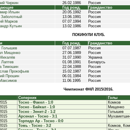
рий Чиркин
26.02.1986
Россия
дающие
Год рожд.
Гражданство
имир Ильин
20.05.1992
Россия
 Заболотный
13.06.1991
Россия
ий Марков
07.07.1994
Россия
андр Кутьин
13.02.1986
Россия
ПОКИНУЛИ КЛУБ.
ки
Год рожд.
Гражданство
 Голышев
07.07.1987
Россия
ил Мищенко
27.06.1989
Россия
 Михалёв
31.07.1990
Украина
 Лаптев
01.08.1991
Беларусь
а Тимошин
22.04.1988
Россия
слав Прокофьев
15.02.1987
Россия
ий Прошин
06.01.1984
Россия
Максимов
11.06.1995
Россия
Чемпионат ФНЛ 2015/2016.
Соперник
Голы
2015
Тосно - Факел - 1:0
Комков
2015
Тосно - Байкал - 1:0
Мищенко
2015
Тосно - Зенит-2 - 1:2
Голышев
2015
Арсенал - Тосно - 3:1
Мухаметши
2015
Торпедо Ар - Тосно - 0:0
2015
Томь - Тосно - 3:2
Комков, Ком