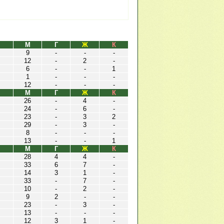
М
Г
Ж
К
9
-
-
-
12
-
2
-
6
-
-
1
1
-
-
-
12
-
-
-
М
Г
Ж
К
26
-
4
-
24
-
6
-
23
-
3
2
29
-
3
-
8
-
-
-
13
-
-
1
М
Г
Ж
К
28
4
4
-
33
6
7
-
14
3
1
-
33
-
7
-
10
-
2
-
9
2
-
-
23
-
3
-
13
-
-
-
12
3
1
-