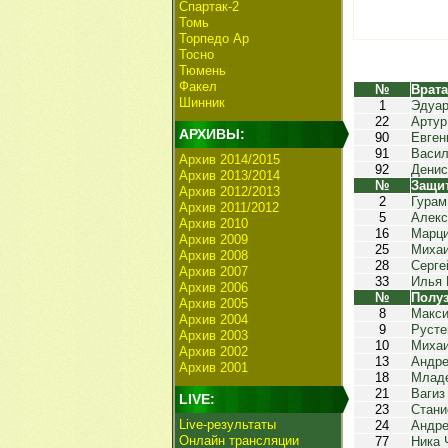
Спартак-2
Томь
Торпедо Ар
Тосно
Тюмень
Факел
№
Врат
Шинник
1
Эдуар
22
Артур
АРХИВЫ:
90
Евген
91
Васил
Архив 2014/2015
92
Денис
Архив 2013/2014
№
Защи
Архив 2012/2013
2
Гурам
Архив 2011/2012
5
Алекс
Архив 2010
16
Марци
Архив 2009
25
Миха
Архив 2008
28
Серге
Архив 2007
33
Илья 
Архив 2006
№
Полу
Архив 2005
8
Макс
Архив 2004
9
Руст
Архив 2003
10
Михаи
Архив 2002
13
Андре
Архив 2001
18
Млад
21
Вагиз
LIVE:
23
Стани
Live-результаты
24
Андре
Онлайн трансляции
77
Ника 