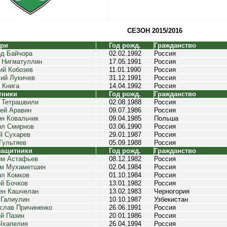
СЕЗОН 2015/2016
ари
Год рожд.
Гражданство
д Байчора
02.02.1992
Россия
 Нигматуллин
17.05.1991
Россия
ий Кобозев
11.01.1990
Россия
ий Лукичев
31.12.1991
Россия
 Книга
14.04.1992
Россия
тники
Год рожд.
Гражданство
 Тетрашвили
02.08.1988
Россия
ей Аравин
09.07.1986
Россия
н Ковальчик
09.04.1985
Польша
ил Смирнов
03.06.1990
Россия
й Сухарев
29.01.1987
Россия
Гультяев
05.09.1988
Россия
защитники
Год рожд.
Гражданство
им Астафьев
08.12.1982
Россия
ем Мухаметшин
02.04.1984
Россия
л Комков
01.10.1984
Россия
й Бочков
13.01.1982
Россия
ен Кашчелан
13.02.1983
Черногория
 Галиулин
10.10.1987
Узбекистан
слав Причиненко
26.06.1991
Россия
й Пазин
20.01.1986
Россия
Чхапелия
26.04.1994
Россия