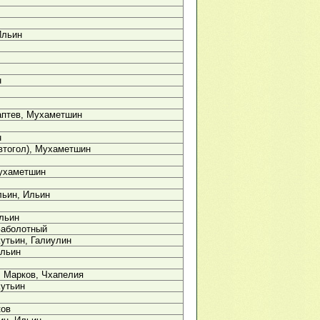
Ильин
н
аптев, Мухаметшин
н
втогол), Мухаметшин
ухаметшин
льин, Ильин
льин
Заболотный
утьин, Галиулин
Ильин
 Марков, Чхапелия
Кутьин
ков