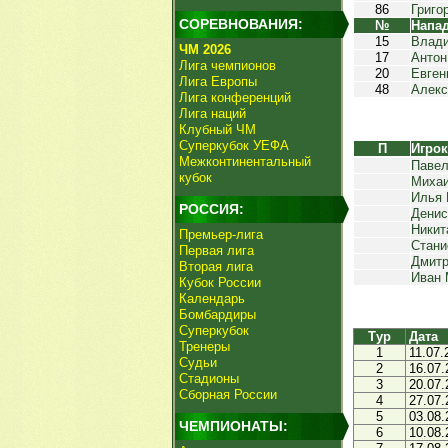
86
Григо
СОРЕВНОВАНИЯ:
№
Напа
15
Влад
ЧМ 2026
17
Антон
Лига чемпионов
20
Евген
Лига Европы
48
Алекс
Лига конференций
Лига наций
Клубный ЧМ
Суперкубок УЕФА
П
Игро
Межконтинентальный
Павел
кубок
Миха
Илья
РОССИЯ:
Денис
Никит
Премьер-лига
Стани
Первая лига
Дмитр
Вторая лига
Иван 
Кубок России
Календарь
Бомбардиры
Суперкубок
Тур
Дата
Тренеры
1
11.07.
Судьи
2
16.07.
Стадионы
3
20.07.
Сборная России
4
27.07.
5
03.08.
ЧЕМПИОНАТЫ:
6
10.08.