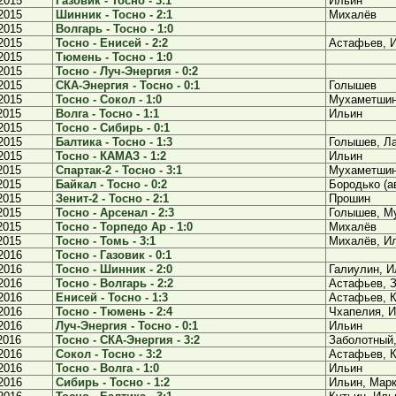
2015
Газовик - Тосно - 3:1
Ильин
2015
Шинник - Тосно - 2:1
Михалёв
2015
Волгарь - Тосно - 1:0
2015
Тосно - Енисей - 2:2
Астафьев, 
2015
Тюмень - Тосно - 1:0
2015
Тосно - Луч-Энергия - 0:2
2015
СКА-Энергия - Тосно - 0:1
Голышев
2015
Тосно - Сокол - 1:0
Мухаметши
2015
Волга - Тосно - 1:1
Ильин
2015
Тосно - Сибирь - 0:1
2015
Балтика - Тосно - 1:3
Голышев, Л
2015
Тосно - КАМАЗ - 1:2
Ильин
2015
Спартак-2 - Тосно - 3:1
Мухаметши
2015
Байкал - Тосно - 0:2
Бородько (а
2015
Зенит-2 - Тосно - 2:1
Прошин
2015
Тосно - Арсенал - 2:3
Голышев, М
2015
Тосно - Торпедо Ар - 1:0
Михалёв
2015
Тосно - Томь - 3:1
Михалёв, И
2016
Тосно - Газовик - 0:1
2016
Тосно - Шинник - 2:0
Галиулин, И
2016
Тосно - Волгарь - 2:2
Астафьев, 
2016
Енисей - Тосно - 1:3
Астафьев, К
2016
Тосно - Тюмень - 2:4
Чхапелия, 
2016
Луч-Энергия - Тосно - 0:1
Ильин
2016
Тосно - СКА-Энергия - 3:2
Заболотный,
2016
Сокол - Тосно - 3:2
Астафьев, 
2016
Тосно - Волга - 1:0
Ильин
2016
Сибирь - Тосно - 1:2
Ильин, Мар