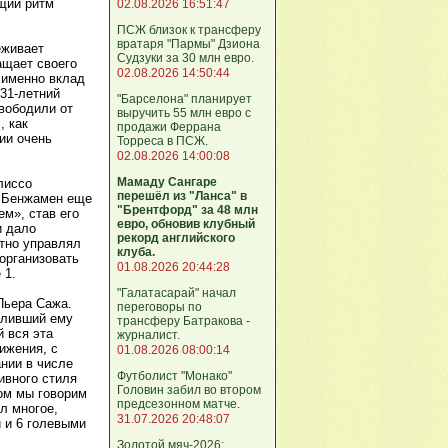
щий ритм
02.08.2026 16:51:47
ПСЖ близок к трансферу
вратаря "Пармы" Дзиона
еживает
Судзуки за 30 млн евро.
ащает своего
02.08.2026 14:50:44
 именно вклад
 31-летний
"Барселона" планирует
свободили от
выручить 55 млн евро с
, как
продажи Феррана
ции очень
Торреса в ПСЖ.
02.08.2026 14:00:08
Мамаду Сангаре
лиссо
перешёл из "Ланса" в
ь Бенжамен еще
"Брентфорд" за 48 млн
ем», став его
евро, обновив клубный
и дало
рекорд английского
тно управлял
клуба.
организовать
01.08.2026 20:44:28
 1.
"Галатасарай" начал
Пьера Сажа.
переговоры по
воливший ему
трансферу Батракова -
й вся эта
журналист.
ижения, с
01.08.2026 08:00:14
ании в числе
Футболист "Монако"
ивного стиля
Головин забил во втором
ром мы говорим
предсезонном матче.
л многое,
31.07.2026 20:48:07
и и 6 голевыми
Золотой мяч-2026: