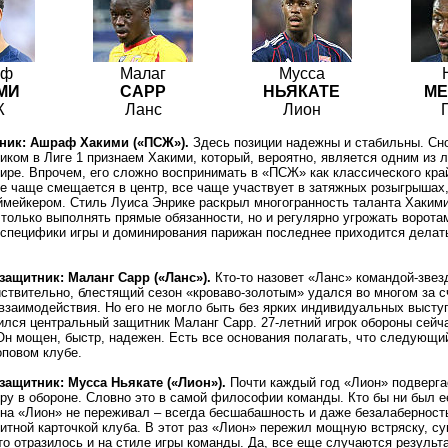
аф
Малаг
Мусса
МИ
САРР
НЬЯКАТЕ
М
Ж
Ланс
Лион
ник: Ашраф Хакими («ПСЖ»).
Здесь позиции надежны и стабильны. Сн
ком в Лиге 1 признаем Хакими, который, вероятно, является одним из 
ире. Впрочем, его сложно воспринимать в «ПСЖ» как классического кра
е чаще смещается в центр, все чаще участвует в затяжных розыгрышах
ймейкером. Стиль Луиса Энрике раскрыл многогранность таланта Хакими
только выполнять прямые обязанности, но и регулярно угрожать ворота
 специфики игры и доминирования парижан последнее приходится делат
ащитник: Маланг Сарр («Ланс»).
Кто-то назовет «Ланс» командой-звез
ствительно, блестящий сезон «кроваво-золотым» удался во многом за с
взаимодействия. Но его не могло быть без ярких индивидуальных высту
ился центральный защитник Маланг Сарр. 27-летний игрок обороны сейч
Он мощен, быстр, надежен. Есть все основания полагать, что следующи
оповом клубе.
ащитник: Мусса Ньякате («Лион»).
Почти каждый год «Лион» подверга
ру в обороне. Словно это в самой философии команды. Кто бы ни был е
на «Лион» не переживал – всегда бесшабашность и даже безалаберност
итной карточкой клуба. В этот раз «Лион» пережил мощную встряску, 
то отразилось и на стиле игры команды. Да, все еще случаются результ