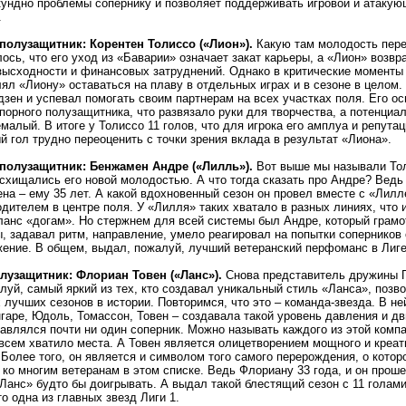
кундно проблемы сопернику и позволяет поддерживать игровой и атакую
.
олузащитник: Корентен Толиссо («Лион»).
Какую там молодость пер
ось, что его уход из «Баварии» означает закат карьеры, а «Лион» возвр
езысходности и финансовых затруднений. Однако в критические моменты
ял «Лиону» оставаться на плаву в отдельных играх и в сезоне в целом.
дзен и успевал помогать своим партнерам на всех участках поля. Его о
порного полузащитника, что развязало руки для творчества, а потенциал
малый. В итоге у Толиссо 11 голов, что для игрока его амплуа и репута
й гол трудно переоценить с точки зрения вклада в результат «Лиона».
полузащитник: Бенжамен Андре («Лилль»).
Вот выше мы называли То
осхищались его новой молодостью. А что тогда сказать про Андре? Вед
на – ему 35 лет. А какой вдохновенный сезон он провел вместе с «Лилл
ителем в центре поля. У «Лилля» таких хватало в разных линиях, что 
ланс «догам». Но стержнем для всей системы был Андре, который грамо
, задавал ритм, направление, умело реагировал на попытки соперников 
жение. В общем, выдал, пожалуй, лучший ветеранский перфоманс в Лиге
узащитник: Флориан Товен («Ланс»).
Снова представитель дружины 
луй, самый яркий из тех, кто создавал уникальный стиль «Ланса», поз
 лучших сезонов в истории. Повторимся, что это – команда-звезда. В не
гаре, Юдоль, Томассон, Товен – создавала такой уровень давления и дв
авлялся почти ни один соперник. Можно называть каждого из этой комп
всем хватило места. А Товен является олицетворением мощного и креат
 Более того, он является и символом того самого перерождения, о кото
ко многим ветеранам в этом списке. Ведь Флориану 33 года, и он проше
Ланс» будто бы доигрывать. А выдал такой блестящий сезон с 11 голам
о одна из главных звезд Лиги 1.