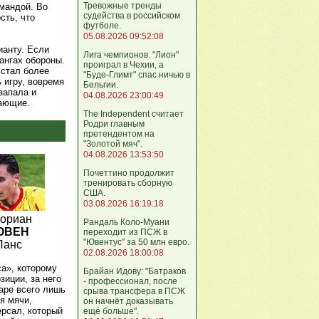
Тревожные тренды
омандой. Во
судейства в российском
сть, что
футболе.
05.08.2026 09:52:08
ианту. Если
Лига чемпионов. "Лион"
ангах обороны.
проиграл в Чехии, а
 стал более
"Буде-Глимт" спас ничью в
 игру, вовремя
Бельгии.
запала и
04.08.2026 23:00:49
дающие.
The Independent считает
Родри главным
претендентом на
"Золотой мяч".
04.08.2026 13:53:50
Почеттино продолжит
тренировать сборную
США.
03.08.2026 16:19:18
ориан
Рандаль Коло-Муани
ОВЕН
переходит из ПСЖ в
"Ювентус" за 50 млн евро.
Ланс
02.08.2026 18:00:08
а», которому
Брайан Идову: "Батраков
зиции, за него
- профессионал, после
аре всего лишь
срыва трансфера в ПСЖ
я мячи,
он начнёт доказывать
рсал, который
ещё больше".