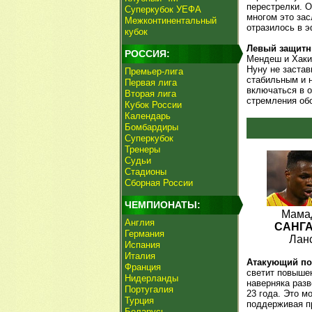
перестрелки. О
Суперкубок УЕФА
многом это зас
Межконтинентальный
отразилось в 
кубок
Левый защитн
РОССИЯ:
Мендеш и Хаким
Нуну не застав
Премьер-лига
стабильным и 
Первая лига
включаться в о
Вторая лига
стремления обо
Кубок России
Календарь
Бомбардиры
Суперкубок
Тренеры
Судьи
Стадионы
Сборная России
ЧЕМПИОНАТЫ:
Мама
Англия
САНГ
Германия
Лан
Испания
Италия
Атакующий пол
Франция
светит повышен
Нидерланды
наверняка раз
Португалия
23 года. Это м
Турция
поддерживая п
Беларусь