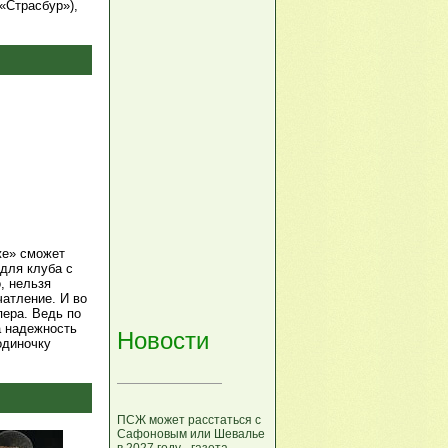
«Страсбур»),
же» сможет
 для клуба с
, нельзя
чатление. И во
ера. Ведь по
а надежность
Новости
одиночку
ПСЖ может расстаться с
Сафоновым или Шевалье
в 2027 году - газета.