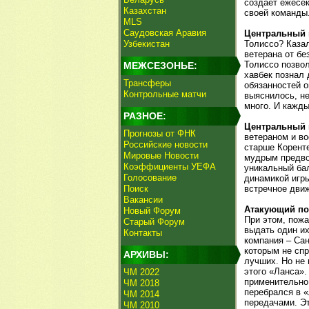
создает ежесе
Казахстан
своей команды
MLS
Саудовская Аравия
Центральный п
Узбекистан
Толиссо? Казал
ветерана от б
Толиссо позвол
МЕЖСЕЗОНЬЕ:
хавбек познал 
Трансферы
обязанностей о
Контрольные матчи
выяснилось, не
много. И кажды
РАЗНОЕ:
Центральный 
Прогнозы от ФНК
ветераном и в
Российские новости
старше Коренте
Мировые Новости
мудрым предвод
Коэффициенты УЕФА
уникальный ба
Голосование
динамикой игры
Поиск
встречное дви
Вакансии
Атакующий пол
Новый Форум
При этом, пожа
Старый Форум
выдать один их
Контакты
компания – Сан
которым не спр
АРХИВЫ:
лучших. Но не 
этого «Ланса».
ЧМ 2022
применительно 
ЧМ 2018
перебрался в «
ЧМ 2014
передачами. Эт
ЧМ 2010