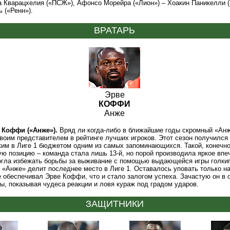
а Кварацхелия («ПСЖ»), Афонсо Морейра («Лион») – Хоакин Паникелли (
 («Ренн»).
ВРАТАРЬ
Эрве
КОФФИ
Анже
 Коффи («Анже»).
Вряд ли когда-либо в ближайшие годы скромный «Ан
воим представителем в рейтинге лучших игроков. Этот сезон получился
им в Лиге 1 бюджетом одним из самых запоминающихся. Такой, конечно
ую позицию – команда стала лишь 13-й, но порой производила яркое впе
огла избежать борьбы за выживание с помощью выдающейся игры голкип
 «Анже» делит последнее место в Лиге 1. Оставалось уповать только н
е обеспечивал Эрве Коффи, что и стало залогом успеха. Зачастую он в 
ы, показывая чудеса реакции и ловя кураж под градом ударов.
ЗАЩИТНИКИ