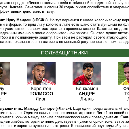
днако нередко «Лион» показывал себя стабильной и надежной в тылу к
луга Ньякате. Сенегалец к своим 30 годам обрел спокойствие и уверенно
эффективных действиях в тылу.
ик: Нуну Мендеш («ПСЖ»).
Но тут вернемся к более классическому вар
и в форме, то вряд ли у кого-то в лиге есть шанс стать лучшими на фл
ил усомниться в своем мастерстве в прошлом сезоне. Кажется, он даже
надежным именно в плане оборонительной работы. Он стал лучше читать
тбор и в позиционную защиту. При этом не растерял своего атакующего 
стрять, оказываться на острие с не меньшей регулярностью, чем напа
ПОЛУЗАЩИТНИКИ
ду
Корентен
Бенжамен
Фл
АРЕ
ТОЛИССО
АНДРЕ
Т
с
Лион
Лилль
узащитник: Мамаду Сангаре («Ланс»).
Еще один представитель «Ланс
ие в классе. Один из самых перспективных игроков в Лиге 1 на своей по
вернется борьба между весьма платежеспособными претендентами. Санг
ощный хавбек, который активно действует в чужой опорной зоне, выгрыза
рессинг и заряжая пушечные выстрелы. Классический неутомимый униве