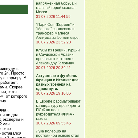
напряженная борьба и
главный герой сезона -
Месси.
31.07.2026 11:44:59
"Пари Сен-Жермен" и
"Монако" согласовали
трансфер Магнеса
Аклиуша за 50 млн евро.
30.07.2026 23:52:28
Клубы из Греции, Турции
и Саудовской Аравии
проявляют интерес к
Александру Головину.
30.07.2026 20:39:41
ринвуду в
го 24. Просто
Актуально о футболе.
ую карьеру. А
Франция и Италия: два
работает.
разных тренера на
лами. Скорее
одном пути.
ния, хотя
30.07.2026 19:10:06
м, от которого
ому.
В Европе рассматривают
кандидатуру президента
ПСЖ на пост
яча»,
руководителя ФИФА -
л и не дал
газета.
д эксперты и
30.07.2026 09:55:45
Усман
 яркие
Лука Колеошо на
е оставался
постоянной основе стал
в и 7 голевых