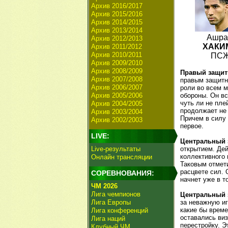
Архив 2016/2017
Архив 2015/2016
Архив 2014/2015
Архив 2013/2014
Ашр
Архив 2012/2013
ХАКИ
Архив 2011/2012
Архив 2010/2011
ПС
Архив 2009/2010
Архив 2008/2009
Правый защит
Архив 2007/2008
правым защитни
Архив 2006/2007
роли во всем м
Архив 2005/2006
обороны. Он вс
чуть ли не пле
Архив 2004/2005
продолжает не 
Архив 2003/2004
Причем в силу
Архив 2002/2003
первое.
LIVE:
Центральный з
Live-результаты
открытием. Дей
коллективного 
Онлайн трансляции
Таковым отмет
расцвете сил. 
СОРЕВНОВАНИЯ:
начнет уже в т
ЧМ 2026
Лига чемпионов
Центральный з
Лига Европы
за неважную иг
какие бы време
Лига конференций
оставались виз
Лига наций
перестройку. Э
Клубный ЧМ