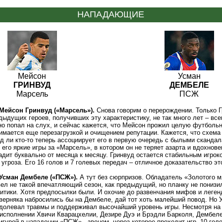
НАПАДАЮЩИЕ
Мейсон
Усман
ГРИНВУД
ДЕМБЕЛЕ
Марсель
ПСЖ
Мейсон Гринвуд («Марсель»).
Снова говорим о перерождении. Только Г
дыдущих героев, получивших эту характеристику, не так много лет – все
о попал на слух, и сейчас кажется, что Мейсон прожил целую футбольн
имается еще перезагрузкой и очищением репутации. Кажется, что схема 
д ли кто-то теперь ассоциирует его в первую очередь с былыми сканда
 его яркие игры за «Марсель», в котором он не теряет азарта и вдохнове
дит буквально от месяца к месяцу. Гринвуд остается стабильным игроко
 угроза. Его 16 голов и 7 голевых передач – отличное доказательство эт
Усман Дембеле («ПСЖ»).
А тут без сюрпризов. Обладатель «Золотого м
ел не такой впечатляющий сезон, как предыдущий, но планку не понизи
итики. Хотя предпосылки были. И охочие до развенчания мифов и леген
верняка набросились бы на Дембеле, дай тот хоть малейший повод. Но 
одолевал травмы и поддерживал высочайший уровень игры. Несмотря на
исполнении Хвичи Кварацхелии, Дезире Дуэ и Брэдли Барколя, Дембел
гурой в нападении «ПСЖ» - звеном, через которое проходит игр. 10 голо