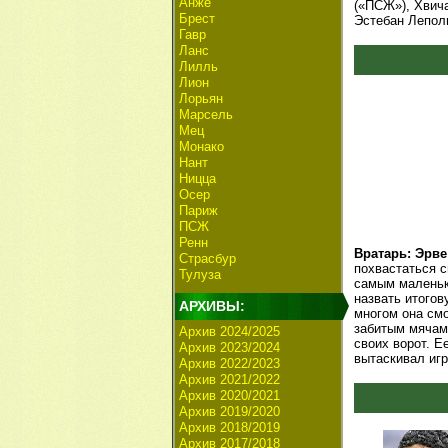
Анже
(«ПСЖ»), Хвич
Брест
Эстебан Леполь
Гавр
Ланс
Лилль
Лион
Лорьян
Марсель
Мец
Монако
Нант
Ницца
Осер
Париж
ПСЖ
Ренн
Вратарь: Эрве
Страсбур
похвастаться с
Тулуза
самым маленьк
назвать итогов
АРХИВЫ:
многом она см
забитым мячам
Архив 2024/2025
своих ворот. Е
Архив 2023/2024
вытаскивал игр
Архив 2022/2023
Архив 2021/2022
Архив 2020/2021
Архив 2019/2020
Архив 2018/2019
Архив 2017/2018