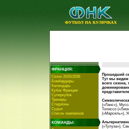
ФРАНЦИЯ:
Прошедший сез
Сезон 2025/2026
Тут мы видим 
Бомбардиры
всего сезона,
Календарь
доминирования
Кубок Франции
представител
Суперкубок
Тренеры
Символическа
Стадионы
(«Ланс»), Мусс
Судьи
Толиссо («Лион
Список чемпионов
(«Марсель»), 
Альтернативн
КОМАНДЫ:
(«Тулуза»), Са