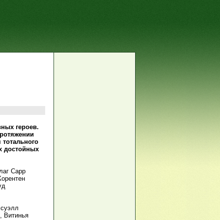
ных героев.
протяжении
 тотального
х достойных
лаг Сарр
Корентен
уд
ссуэлл
, Витинья