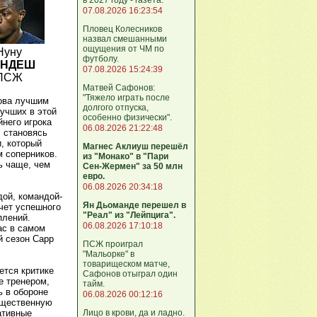
07.08.2026 16:23:54
Пловец Колесников
назвал смешанными
ощущения от ЧМ по
Нуну
футболу.
ЕНДЕШ
07.08.2026 15:24:39
ПСЖ
Матвей Сафонов:
"Тяжело играть после
ова лучшим
долгого отпуска,
лучших в этой
особенно физически".
йнего игрока
06.08.2026 21:22:48
, становясь
, который
Магнес Аклиуш перешёл
м соперников.
из "Монако" в "Пари
ь чаще, чем
Сен-Жермен" за 50 млн
евро.
06.08.2026 20:34:18
дой, командой-
Ян Дьоманде перешел в
чет успешного
"Реал" из "Лейпцига".
плений.
06.08.2026 17:10:18
ас в самом
й сезон Сарр
ПСЖ проиграл
"Мальорке" в
товарищеском матче,
ется критике
Сафонов отыграл один
е тренером,
тайм.
ь в обороне
06.08.2026 00:12:16
существенную
Лицо в крови, да и ладно.
ативные