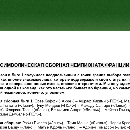
СИМВОЛИЧЕСКАЯ СБОРНАЯ ЧЕМПИОНАТА ФРАНЦИИ
он в Лиге 1 получился неоднозначным с точки зрения выбора глав
как вполне знакомые лица, которые подтверждали свой статус на 
 так и совершенно новые имена, ставшие открытиями. Мы не увидим
 одной из команд, как это частенько бывает во Франции, но самы
ей чемпионов, конечно, упомянем.
я сборная Лиги 1:
Эрве Коффи («Анже») – Ашраф Хакими («ПСЖ»), Ма
а Ньякате («Лион»), Нуну Мендеш («ПСЖ») – Мамаду Сангаре («Ланс»), 
»), Флориан Товен («Ланс»), Бенжамен Андре («Лилль») – Мейсон Гринв
Усман Дембеле («ПСЖ»).
ая сборная:
Робин Риссер («Ланс») – Тома Менье («Лилль»), Чарли Кре
мсон Байду («Ланс»), Матье Юдоль («Ланс») – Адриен Томассон («Ланс»)