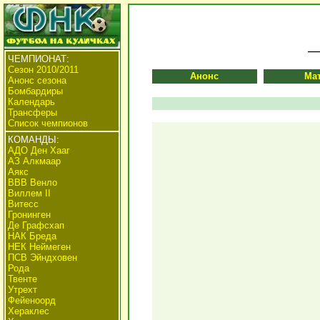
ЧЕМПИОНАТ:
Сезон 2010/2011
Анонс
Ма
Анонс сезона
Бомбардиры
Календарь
Трансферы
Список чемпионов
КОМАНДЫ:
АДО Ден Хааг
АЗ Алкмаар
Аякс
ВВВ Венло
Виллем II
Витесс
Гронинген
Де Графсхап
НАК Бреда
НЕК Неймеген
ПСВ Эйндховен
Рода
Твенте
Утрехт
Фейеноорд
Хераклес