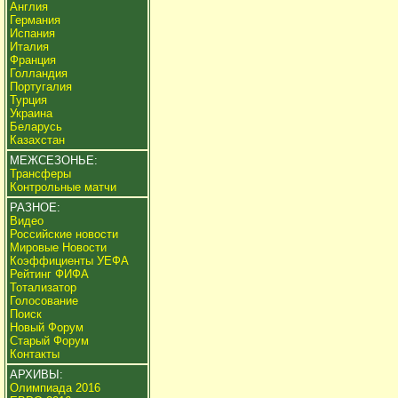
Англия
Германия
Испания
Италия
Франция
Голландия
Португалия
Турция
Украина
Беларусь
Казахстан
МЕЖСЕЗОНЬЕ:
Трансферы
Контрольные матчи
РАЗНОЕ:
Видео
Российские новости
Мировые Новости
Коэффициенты УЕФА
Рейтинг ФИФА
Тотализатор
Голосование
Поиск
Новый Форум
Старый Форум
Контакты
АРХИВЫ:
Олимпиада 2016