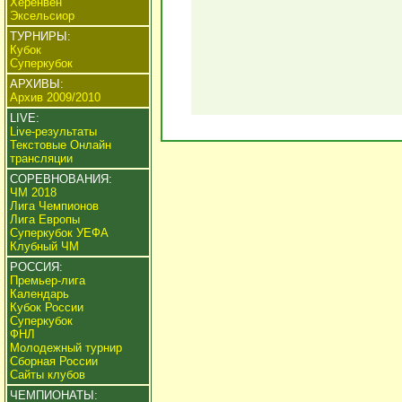
Херенвен
Эксельсиор
ТУРНИРЫ:
Кубок
Суперкубок
АРХИВЫ:
Архив 2009/2010
LIVE:
Live-результаты
Текстовые Онлайн
трансляции
СОРЕВНОВАНИЯ:
ЧМ 2018
Лига Чемпионов
Лига Европы
Суперкубок УЕФА
Клубный ЧМ
РОССИЯ:
Премьер-лига
Календарь
Кубок России
Суперкубок
ФНЛ
Молодежный турнир
Сборная России
Сайты клубов
ЧЕМПИОНАТЫ: