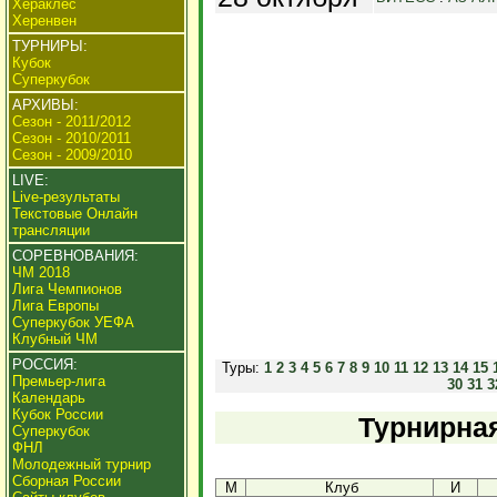
Хераклес
Херенвен
ТУРНИРЫ:
Кубок
Суперкубок
АРХИВЫ:
Сезон - 2011/2012
Сезон - 2010/2011
Сезон - 2009/2010
LIVE:
Live-результаты
Текстовые Онлайн
трансляции
СОРЕВНОВАНИЯ:
ЧМ 2018
Лига Чемпионов
Лига Европы
Суперкубок УЕФА
Клубный ЧМ
РОССИЯ:
Туры:
1
2
3
4
5
6
7
8
9
10
11
12
13
14
15
Премьер-лига
30
31
3
Календарь
Кубок России
Турнирная
Суперкубок
ФНЛ
Молодежный турнир
Сборная России
М
Клуб
И