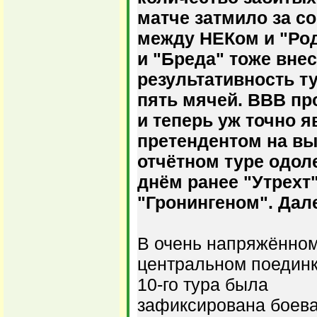
матче затмило за с
между НЕКом и "Род
и "Бреда" тоже внес
результативность ту
пять мячей. ВВВ пр
и теперь уж точно 
претендентом на выл
отчётном туре одол
днём ранее "Утрехт
"Гронингеном". Дале
В очень напряжённо
центральном поедин
10-го тура была
зафиксирована боев