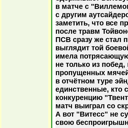
в матче с "Виллемо
с другим аутсайдеро
заметить, что все 
после травм Тойвон
ПСВ сразу же стал п
выглядит той боево
имела потрясающую
не только из побед, 
пропущенных мячей
в отчётном туре эй
единственные, кто 
конкуренцию "Твент
матч выиграл со ск
А вот "Витесс" не 
свою беспроигрышн