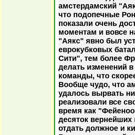
амстердамский "Аякс
что подопечные Ро
показали очень дос
моментам и вовсе н
"Аякс" явно был ус
еврокубковых батал
Сити", тем более Фр
делать изменений в
команды, что скоре
Вообще чудо, что 
удалось вырвать ни
реализовали все св
время как "Фейеноо
десяток вернейших 
отдать должное и к