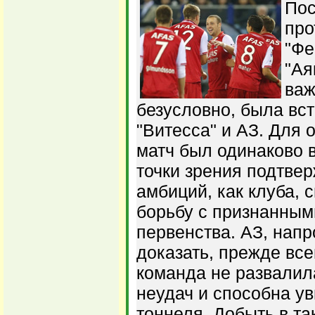
Пос
про
"Фе
"Ая
важ
безусловно, была вс
"Витесса" и АЗ. Для 
матч был одинаково в
точки зрения подтве
амбиций, как клуба, 
борьбу с признанны
первенства. АЗ, напр
доказать, прежде все
команда не развалил
неудач и способна ув
тоннеля. Добыть в та