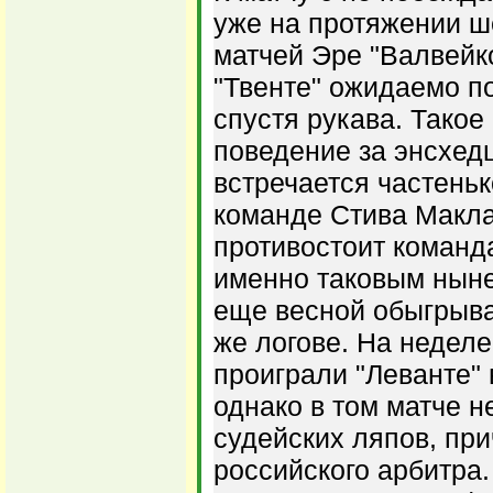
уже на протяжении ш
матчей Эре "Валвейк
"Твенте" ожидаемо 
спустя рукава. Такое
поведение за энсхед
встречается частеньк
команде Стива Макл
противостоит команд
именно таковым ныне
еще весной обыгрыва
же логове. На неделе
проиграли "Леванте" 
однако в том матче н
судейских ляпов, пр
российского арбитра.