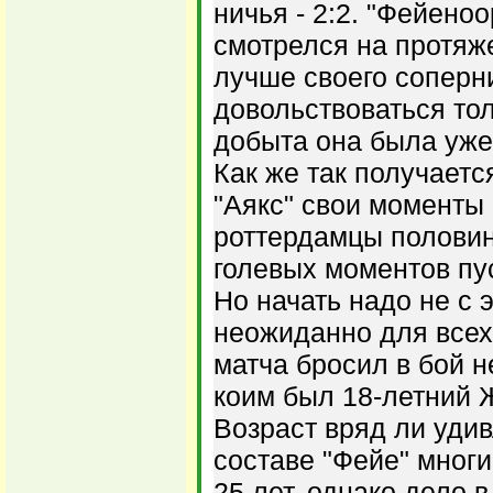
ничья - 2:2. "Фейеноо
смотрелся на протяж
лучше своего соперни
довольствоваться то
добыта она была уже
Как же так получаетс
"Аякс" свои моменты 
роттердамцы полови
голевых моментов пус
Но начать надо не с 
неожиданно для всех
матча бросил в бой н
коим был 18-летний 
Возраст вряд ли удив
составе "Фейе" многи
25 лет, однако дело 