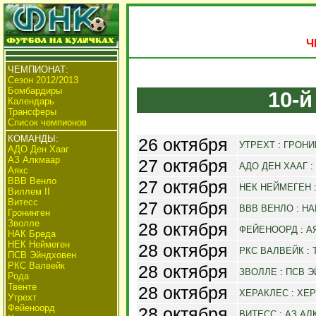
Ч
ЧЕМПИОНАТ:
Сезон 2012/2013
Бомбардиры
10-й
Календарь
Трансферы
Список чемпионов
КОМАНДЫ:
26 октября
УТРЕХТ
:
ГРОНИ
АДО Ден Хааг
АЗ Алкмаар
27 октября
АДО ДЕН ХААГ
:
Аякс
ВВВ Венло
27 октября
НЕК НЕЙМЕГЕН
Виллем II
Витесс
27 октября
ВВВ ВЕНЛО
:
НА
Гронинген
Зволле
28 октября
ФЕЙЕНООРД
:
А
НАК Бреда
НЕК Неймеген
28 октября
РКС ВАЛВЕЙК
:
ПСВ Эйндховен
РКС Валвейк
28 октября
ЗВОЛЛЕ
:
ПСВ 
Рода
Твенте
28 октября
ХЕРАКЛЕС
:
ХЕР
Утрехт
Фейеноорд
28 октября
ВИТЕСС
:
АЗ АЛ