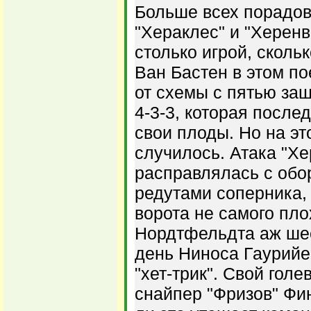
Больше всех порадов
"Хераклес" и "Херенв
столько игрой, сколь
Ван Бастен в этом п
от схемы с пятью защ
4-3-3, которая после
свои плоды. Но на это
случилось. Атака "Хе
расправлялась с об
редутами соперника, 
ворота не самого пло
Нордтфельдта аж шес
день Ниноса Гаурийе
"хет-трик". Свой голе
снайпер "Фризов" Фи