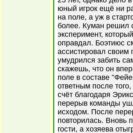
юный игрок ещё ни ра
на поле, а уж в стар
более. Куман решил 
эксперимент, который
оправдал. Боэтиюс с
ассистировал своим 
умудрился забить сам
скажешь, что он впе
поле в составе "Фейе
ответным после того,
счёт благодаря Эриксе
перерыв команды уш
исходом. После пере
повторилась. Вновь 
гости, а хозяева оты