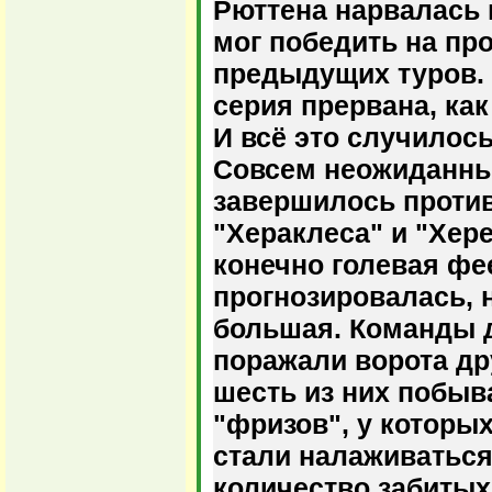
Рюттена нарвалась 
мог победить на пр
предыдущих туров. 
серия прервана, как
И всё это случилось
Совсем неожиданны
завершилось проти
"Хераклеса" и "Хере
конечно голевая фе
прогнозировалась, 
большая. Команды де
поражали ворота др
шесть из них побыв
"фризов", у которы
стали налаживаться
количество забитых