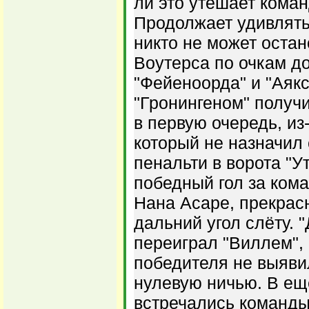
ли это утешает коман
Продолжает удивлять 
никто не может оста
Воутерса по очкам д
"Фейеноорда" и "Аякс
"Гронингеном" получ
в первую очередь, и
который не назначил
пенальти в ворота "Ут
победный гол за ком
Нана Асаре, прекрас
дальний угол слёту. 
переиграл "Виллем", 
победителя не выяви
нулевую ничью. В ещ
встречались команд