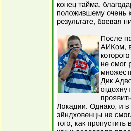
конец тайма, благод
положившему очень к
результате, боевая ни
После по
АИКом, 
которого
не смог 
множест
Дик Адв
отдохнут
проявит
Локадии. Однако, и в 
эйндховенцы не смог
того, как пропустить 