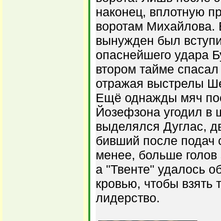
наконец, вплотную пр
воротам Михайлова. 
вынужден был вступи
опаснейшего удара Бу
втором тайме спасал
отражая выстрелы Ш
Ещё однажды мяч пос
Йозефзона угодил в ш
выделялся Дуглас, д
бивший после подач с
менее, больше голов 
а "Твенте" удалось о
кровью, чтобы взять 
лидерство.