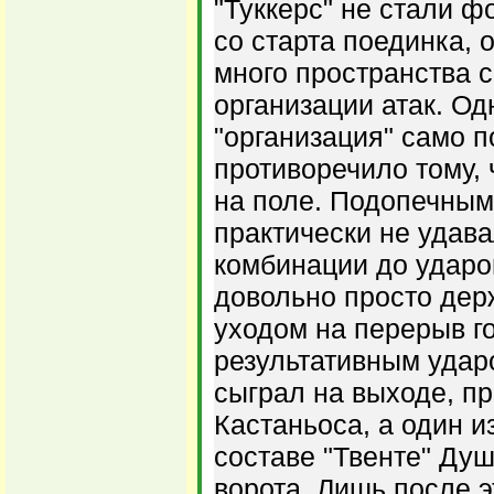
"Туккерс" не стали 
со старта поединка, 
много пространства 
организации атак. Од
"организация" само п
противоречило тому, 
на поле. Подопечны
практически не удав
комбинации до ударов
довольно просто дер
уходом на перерыв г
результативным удар
сыграл на выходе, п
Кастаньоса, а один и
составе "Твенте" Ду
ворота. Лишь после э