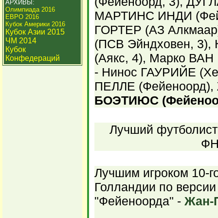
(Фейеноорд, 3), ДУГЛ
АРХИВЫ:
Олимпиада 2016
МАРТИНС ИНДИ (Фейе
ЕВРО 2016
Кубок Америки 2016
ГОРТЕР (АЗ Алкмаар
Кубок Азии 2015
ЧМ 2014
(ПСВ Эйндховен, 3)
Кубок
(Аякс, 4), Марко ВАН
Конфедераций
- Нинос ГАУРИЙЕ (Хе
ПЕЛЛЕ (Фейеноорд),
БОЭТИЮС (Фейеноо
Лучший футболист 
ФН
Лучшим игроком 10-г
Голландии по версии
"Фейеноорда" -
Жан-