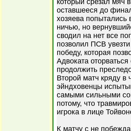
который срезал мяч в
оставшееся до финал
хозяева попытались 
ничью, но вернувший
сводил на нет все по
позволил ПСВ увезт
победу, которая поз
Адвоката оторваться 
продолжить преследо
Второй матч кряду в
эйндховенцы испыты
самыми сильными соп
потому, что травмир
игрока в лице Тойвон
К матчу с не побежд