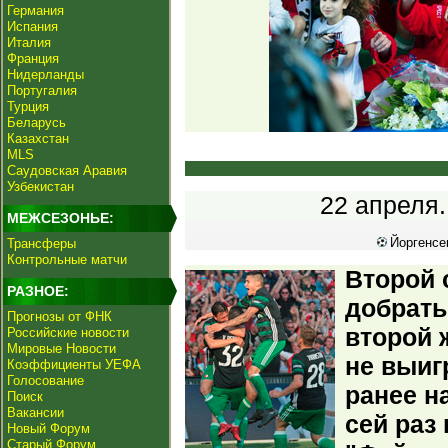
Германия
Испания
Италия
Франция
Нидерланды
Португалия
Турция
Беларусь
Казахстан
MLS
Саудовская Аравия
Узбекистан
22 апреля.
МЕЖСЕЗОНЬЕ:
Йоргенсен,
Трансферы
Контрольные матчи
Второй 
РАЗНОЕ:
добрать
Прогнозы от ФНК
второй 
Российские новости
Мировые Новости
не выиг
Коэффициенты УЕФА
Голосование
ранее н
Поиск
Вакансии
сей раз
Новый Форум
Старый Форум