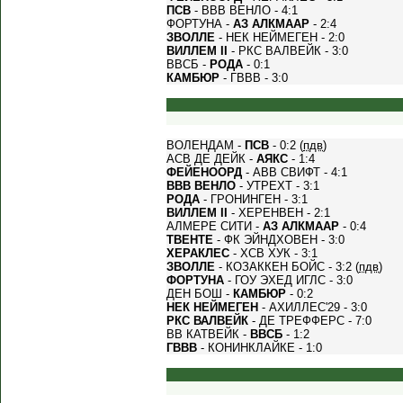
ПСВ
- ВВВ ВЕНЛО - 4:1
ФОРТУНА -
АЗ АЛКМААР
- 2:4
ЗВОЛЛЕ
- НЕК НЕЙМЕГЕН - 2:0
ВИЛЛЕМ II
- РКС ВАЛВЕЙК - 3:0
ВВСБ -
РОДА
- 0:1
КАМБЮР
- ГВВВ - 3:0
ВОЛЕНДАМ -
ПСВ
- 0:2 (
пдв
)
АСВ ДЕ ДЕЙК -
АЯКС
- 1:4
ФЕЙЕНООРД
- АВВ СВИФТ - 4:1
ВВВ ВЕНЛО
- УТРЕХТ - 3:1
РОДА
- ГРОНИНГЕН - 3:1
ВИЛЛЕМ II
- ХЕРЕНВЕН - 2:1
АЛМЕРЕ СИТИ -
АЗ АЛКМААР
- 0:4
ТВЕНТЕ
- ФК ЭЙНДХОВЕН - 3:0
ХЕРАКЛЕС
- ХСВ ХУК - 3:1
ЗВОЛЛЕ
- КОЗАККЕН БОЙС - 3:2 (
пдв
)
ФОРТУНА
- ГОУ ЭХЕД ИГЛС - 3:0
ДЕН БОШ -
КАМБЮР
- 0:2
НЕК НЕЙМЕГЕН
- АХИЛЛЕС'29 - 3:0
РКС ВАЛВЕЙК
- ДЕ ТРЕФФЕРС - 7:0
ВВ КАТВЕЙК -
ВВСБ
- 1:2
ГВВВ
- КОНИНКЛАЙКЕ - 1:0