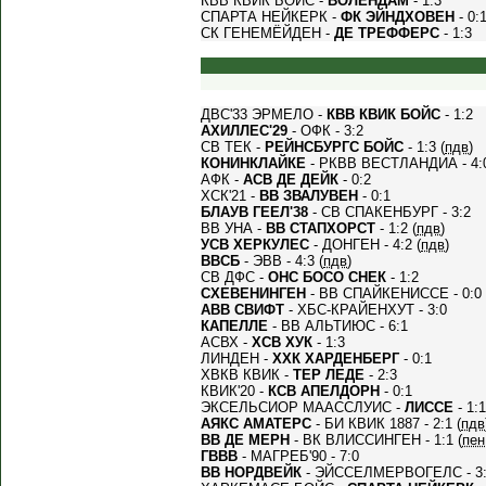
КВВ КВИК БОЙС -
ВОЛЕНДАМ
- 1:3
СПАРТА НЕЙКЕРК -
ФК ЭЙНДХОВЕН
- 0:
СК ГЕНЕМЁЙДЕН -
ДЕ ТРЕФФЕРС
- 1:3
ДВС'33 ЭРМЕЛО -
КВВ КВИК БОЙС
- 1:2
АХИЛЛЕС'29
- ОФК - 3:2
СВ ТЕК -
РЕЙНСБУРГС БОЙС
- 1:3 (
пдв
)
КОНИНКЛАЙКЕ
- РКВВ ВЕСТЛАНДИА - 4:
АФК -
АСВ ДЕ ДЕЙК
- 0:2
ХСК'21 -
ВВ ЗВАЛУВЕН
- 0:1
БЛАУВ ГЕЕЛ'38
- СВ СПАКЕНБУРГ - 3:2
ВВ УНА -
ВВ СТАПХОРСТ
- 1:2 (
пдв
)
УСВ ХЕРКУЛЕС
- ДОНГЕН - 4:2 (
пдв
)
ВВСБ
- ЭВВ - 4:3 (
пдв
)
СВ ДФС -
ОНС БОСО СНЕК
- 1:2
СХЕВЕНИНГЕН
- ВВ СПАЙКЕНИССЕ - 0:0 
АВВ СВИФТ
- ХБС-КРАЙЕНХУТ - 3:0
КАПЕЛЛЕ
- ВВ АЛЬТИЮС - 6:1
АСВХ -
ХСВ ХУК
- 1:3
ЛИНДЕН -
ХХК ХАРДЕНБЕРГ
- 0:1
ХВКВ КВИК -
ТЕР ЛЕДЕ
- 2:3
КВИК'20 -
КСВ АПЕЛДОРН
- 0:1
ЭКСЕЛЬСИОР МААССЛУИС -
ЛИССЕ
- 1:1
АЯКС АМАТЕРС
- БИ КВИК 1887 - 2:1 (
пдв
ВВ ДЕ МЕРН
- ВК ВЛИССИНГЕН - 1:1 (
пен
ГВВВ
- МАГРЕБ'90 - 7:0
ВВ НОРДВЕЙК
- ЭЙССЕЛМЕРВОГЕЛС - 3