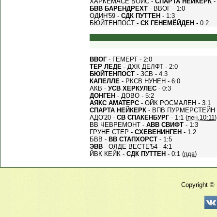
ХАРКЕМАСЕ БОЙС -
СПАРТА НЕЙКЕРК
- 
БВВ БАРЕНДРЕХТ
- ВВОГ - 1:0
ОДИН'59 -
СДК ПУТТЕН
- 1:3
БЮЙТЕНПОСТ -
СК ГЕНЕМЁЙДЕН
- 0:2
ВВОГ
- ГЕМЕРТ - 2:0
ТЕР ЛЕДЕ
- ДХК ДЕЛФТ - 2:0
БЮЙТЕНПОСТ
- ЗСВ - 4:3
КАПЕЛЛЕ
- РКСВ НУНЕН - 6:0
АКВ -
УСВ ХЕРКУЛЕС
- 0:3
ДОНГЕН
- ДОВО - 5:2
АЯКС АМАТЕРС
- ОЙК РОСМАЛЕН - 3:1
СПАРТА НЕЙКЕРК
- ВПВ ПУРМЕРСТЕЙН -
АДО'20 -
СВ СПАКЕНБУРГ
- 1:1 (
пен.10:11
)
ВВ ЧЕВРЕМОНТ -
АВВ СВИФТ
- 1:3
ГРУНЕ СТЕР -
СХЕВЕНИНГЕН
- 1:2
БВВ -
ВВ СТАПХОРСТ
- 1:5
ЭВВ
- ОЛДЕ ВЕСТЕ'54 - 4:1
ЙВК КЕЙК -
СДК ПУТТЕН
- 0:1 (
пдв
)
Copyright ©