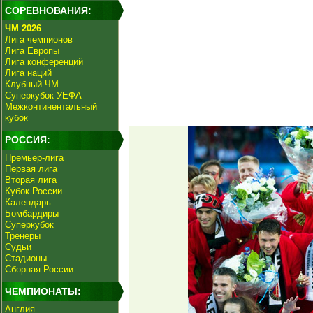
СОРЕВНОВАНИЯ:
ЧМ 2026
Лига чемпионов
Лига Европы
Лига конференций
Лига наций
Клубный ЧМ
Суперкубок УЕФА
Межконтинентальный
кубок
РОССИЯ:
Премьер-лига
Первая лига
Вторая лига
Кубок России
Календарь
Бомбардиры
Суперкубок
Тренеры
Судьи
Стадионы
Сборная России
ЧЕМПИОНАТЫ:
Англия