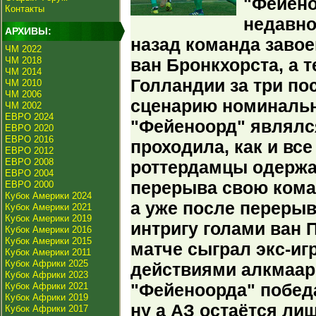
"Фейено
Контакты
недавно
АРХИВЫ:
назад команда заво
ЧМ 2022
ЧМ 2018
ван Бронкхорста, а т
ЧМ 2014
Голландии за три по
ЧМ 2010
ЧМ 2006
сценарию номинальны
ЧМ 2002
ЕВРО 2024
"Фейеноорд" являлс
ЕВРО 2020
ЕВРО 2016
проходила, как и все
ЕВРО 2012
ЕВРО 2008
роттердамцы одержа
ЕВРО 2004
перерыва свою кома
ЕВРО 2000
Кубок Америки 2024
а уже после переры
Кубок Америки 2021
Кубок Америки 2019
интригу голами ван 
Кубок Америки 2016
Кубок Америки 2015
матче сыграл экс-игр
Кубок Америки 2011
Кубок Африки 2025
действиями алкмаар
Кубок Африки 2023
"Фейеноорда" победа
Кубок Африки 2021
Кубок Африки 2019
ну а АЗ остаётся ли
Кубок Африки 2017