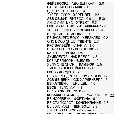
ФЕЙЕНООРД
- АДО ДЕН ХААГ - 2:0
СХЕВЕНИНГЕН -
АЯКС
- 1:5
СДК ПУТТЕН -
ПСВ
- 0:4
ЭКСЕЛЬСИОР -
ХЕРЕНВЕН
- 1:2
АВВ СВИФТ
- ВИТЕСС - 0:0 (
пен.5:3
)
АЯКС АМАТЕРС -
УТРЕХТ
- 0:6
МВВ МААСТРИХТ -
АЗ АЛКМААР
- 2:3
УСВ ХЕРКУЛЕС -
ГРОНИНГЕН
- 2:4
ВВ ДЕ МЕРН -
ЗВОЛЛЕ
- 0:5
РЕЙНСБУРГС БОЙС -
ХЕРАКЛЕС
- 0:2
ОНС БОСО СНЕК -
ТВЕНТЕ
- 1:3
РКС ВАЛВЕЙК
- СПАРТА - 1:0
БЛАУВ ГЕЕЛ'38 -
ВВВ ВЕНЛО
- 0:3
КАПЕЛЛЕ -
РОДА
- 0:5
АХИЛЛЕС'29
- НАК БРЕДА - 4:3
КСВ АПЕЛДОРН -
ВИЛЛЕМ II
- 2:4
ХЕЛМОНД СПОРТ -
КАМБЮР
- 1:5
ЭММЕН -
НЕК НЕЙМЕГЕН
- 1:3
ГВВВ
- ДОРДРЕХТ - 1:0
БВВ БАРЕНДРЕХТ -
ГОУ ЭХЕД ИГЛС
- 1:
АСВ ДЕ ДЕЙК
- ХХК ХАРДЕНБЕРГ - 2:1
ВВ КАТВЕЙК
- ТЕР ЛЕДЕ - 4:0
ВВСБ
- ТЕЛСТАР - 4:1
ОСС -
АЛМЕРЕ СИТИ
- 0:2
КОЗАККЕН БОЙС
- ДЕ ГРАФСХАП - 1:1 (
п
ВВ НОРДВЕЙК -
ФОРТУНА
- 0:1
ВВ СТАПХОРСТ -
КОНИНКЛАЙКЕ
- 2:3
ВВ ЗВАЛУВЕН -
ДЕН БОШ
- 2:3
ЛИССЕ -
ХСВ ХУК
- 2:2 (
пен.5:6
)