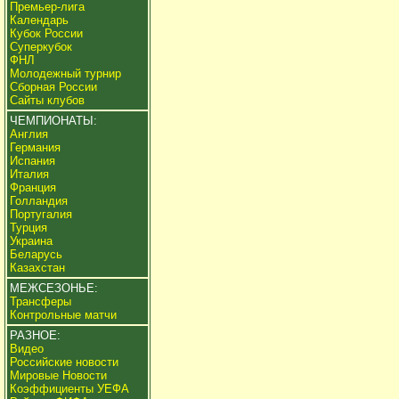
Премьер-лига
Календарь
Кубок России
Суперкубок
ФНЛ
Молодежный турнир
Сборная России
Сайты клубов
ЧЕМПИОНАТЫ:
Англия
Германия
Испания
Италия
Франция
Голландия
Португалия
Турция
Украина
Беларусь
Казахстан
МЕЖСЕЗОНЬЕ:
Трансферы
Контрольные матчи
РАЗНОЕ:
Видео
Российские новости
Мировые Новости
Коэффициенты УЕФА