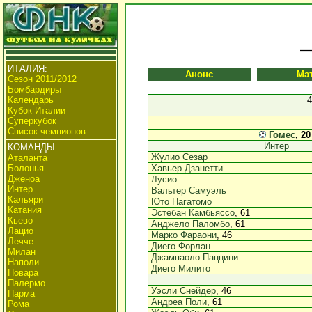
ИТАЛИЯ:
Анонс
Ма
Сезон 2011/2012
Бомбардиры
Календарь
4
Кубок Италии
Суперкубок
Список чемпионов
Гомес
, 20
Интер
КОМАНДЫ:
Жулио Сезар
Аталанта
Болонья
Хавьер Дзанетти
Дженоа
Лусио
Интер
Вальтер Самуэль
Кальяри
Юто Нагатомо
Катания
Эстебан Камбьяссо
, 61
Кьево
Анджело Паломбо
, 61
Лацио
Марко Фараони
, 46
Лечче
Диего Форлан
Милан
Джампаоло Паццини
Наполи
Диего Милито
Новара
Палермо
Уэсли Снейдер
, 46
Парма
Андреа Поли
, 61
Рома