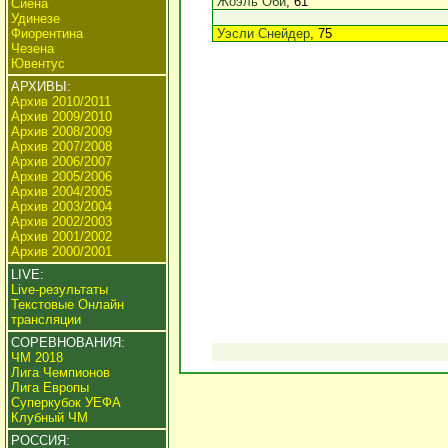
Жоэль Оби
, 61
Сиена
Удинезе
Фиорентина
Уэсли Снейдер
, 75
Чезена
Ювентус
АРХИВЫ:
Архив 2010/2011
Архив 2009/2010
Архив 2008/2009
Архив 2007/2008
Архив 2006/2007
Архив 2005/2006
Архив 2004/2005
Архив 2003/2004
Архив 2002/2003
Архив 2001/2002
Архив 2000/2001
LIVE:
Live-результаты
Текстовые Онлайн
трансляции
СОРЕВНОВАНИЯ:
ЧМ 2018
Лига Чемпионов
Лига Европы
Суперкубок УЕФА
Клубный ЧМ
РОССИЯ: