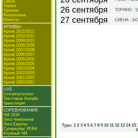
Сиена
Торино
26 сентября
ТОРИНО
:
У
Удинезе
Фиорентина
27 сентября
Ювентус
СИЕНА
:
Б
АРХИВЫ:
Архив 2011/2012
Архив 2010/2011
Архив 2009/2010
Архив 2008/2009
Архив 2007/2008
Архив 2006/2007
Архив 2005/2006
Архив 2004/2005
Архив 2003/2004
Архив 2002/2003
Архив 2001/2002
Архив 2000/2001
LIVE:
Live-результаты
Текстовые Онлайн
трансляции
СОРЕВНОВАНИЯ:
ЧМ 2018
Лига Чемпионов
Лига Европы
Туры:
1
2
3
4
5
6
7
8
9
10
11
12
13
14
15
Суперкубок УЕФА
3
Клубный ЧМ