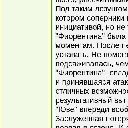
Под таким лозунгом
котором соперники
инициативой, но не
"Фиорентина" была 
моментам. После п
уставать. Не помог
подсаживалась, че
"Фиорентина", овл
и принявшаяся атак
отличных возможно
результативный вып
"Юве" впереди воо
Заслуженная потеря
первая в сезоне. И