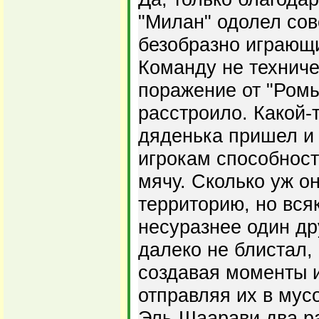
"Милан" одолел со
безобразно играющи
Команду не технич
поражение от "Ром
расстроило. Какой-
дяденька пришел и
игрокам способност
мячу. Сколько уж о
территорию, но вся
несуразнее один др
далеко не блистал,
создавая моменты 
отправляя их в мус
Эль-Шаарави два ра