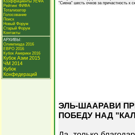
Коэффициенты УЕФА
"Сиена" шесть очков за причастность к с
Рейтинг ФИФА
Тотализатор
Голосование
Поиск
Новый Форум
Старый Форум
Контакты
АРХИВЫ:
Олимпиада 2016
ЕВРО 2016
Кубок Америки 2016
Кубок Азии 2015
ЧМ 2014
Кубок
Конфедераций
ЭЛЬ-ШААРАВИ ПР
ПОБЕДУ НАД "КАЛ
Да, только благода