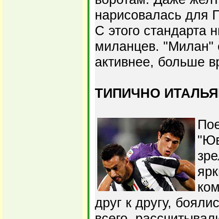
нарисовалась для П
С этого стандарта 
миланцев. "Милан" 
активнее, больше в
ТИПИЧНО ИТАЛЬЯ
Пое
"Юв
зр
ярк
ко
друг к другу, бояли
всего, рассчитывал