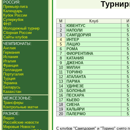
Турнир
РОССИЯ:
Премьер-лига
Календарь
Кубок России
Суперкубок
М
Клуб
И
ФНЛ
1
ЮВЕНТУС
5
Молодежный турнир
2
НАПОЛИ
5
Сборная России
3
САМПДОРИЯ
5
Сайты клубов
4
ИНТЕР
5
ЧЕМПИОНАТЫ:
5
ЛАЦИО
5
Англия
6
РОМА
5
Германия
7
ФИОРЕНТИНА
5
Испания
8
КАТАНИЯ
5
Италия
9
ДЖЕНОА
5
Франция
10
МИЛАН
5
Голландия
11
ТОРИНО
5
Португалия
12
АТАЛАНТА
5
Турция
13
ПАРМА
5
Украина
14
УДИНЕЗЕ
5
Беларусь
15
БОЛОНЬЯ
5
Казахстан
16
ПЕСКАРА
5
МЕЖСЕЗОНЬЕ:
17
КЬЕВО
5
Трансферы
18
СИЕНА
5
Контрольные матчи
19
КАЛЬЯРИ
5
РАЗНОЕ:
20
ПАЛЕРМО
5
Видео
Российские новости
Мировые Новости
С клубов "Сампдория" и "Торино" снято п