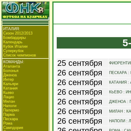
ИТАЛИЯ:
Сезон 2012/2013
Бомбардиры
5
Календарь
Кубок Италии
Суперкубок
Список чемпионов
25 сентября
КОМАНДЫ:
ФИОРЕНТИ
Аталанта
26 сентября
Болонья
ПЕСКАРА
:
Дженоа
Интер
26 сентября
КАТАНИЯ
:
Кальяри
Катания
26 сентября
КЬЕВО
:
ИН
Кьево
Лацио
26 сентября
Милан
ДЖЕНОА
:
Наполи
26 сентября
Палермо
МИЛАН
:
К
Парма
26 сентября
Пескара
НАПОЛИ
:
Рома
Сампдория
26 сентября
РОМА
:
СА