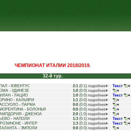
ЧЕМПИОНАТ ИТАЛИИ 2018/2019.
32-й тур.
ПАЛ
-
ЮВЕНТУС
2:1
(0:1)
Текст
ОМА
-
УДИНЕЗЕ
1:0
(0:0)
ИЛАН
-
ЛАЦИО
1:0
(0:0)
Текст
ОРИНО
-
КАЛЬЯРИ
1:1
(0:0)
АССУОЛО
-
ПАРМА
0:0
(0:0)
ИОРЕНТИНА
-
БОЛОНЬЯ
0:0
(0:0)
АМПДОРИЯ
-
ДЖЕНОА
2:0
(1:0)
ЬЕВО
-
НАПОЛИ
1:3
(0:1)
Текст
РОЗИНОНЕ
-
ИНТЕР
1:3
(0:2)
Текст
ТАЛАНТА
-
ЭМПОЛИ
0:0
(0:0)