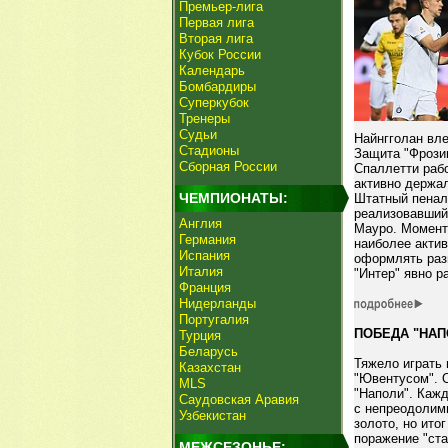
Премьер-лига
Первая лига
Вторая лига
Кубок России
Календарь
Бомбардиры
Суперкубок
Тренеры
Судьи
Найнгголан вл
Стадионы
Защита "Фрози
Сборная России
Спаллетти раб
активно держал
ЧЕМПИОНАТЫ:
Штатный пеналь
реализовавший 
Англия
Мауро. Момент
Германия
наиболее акти
Испания
оформлять разг
Италия
"Интер" явно р
Франция
Нидерланды
Португалия
ПОБЕДА "НАП
Турция
Беларусь
Тяжело играть 
Казахстан
"Ювентусом". 
MLS
"Наполи". Кажд
Саудовская Аравия
с непреодолим
Узбекистан
золото, но ито
поражение "ста
МЕЖСЕЗОНЬЕ: