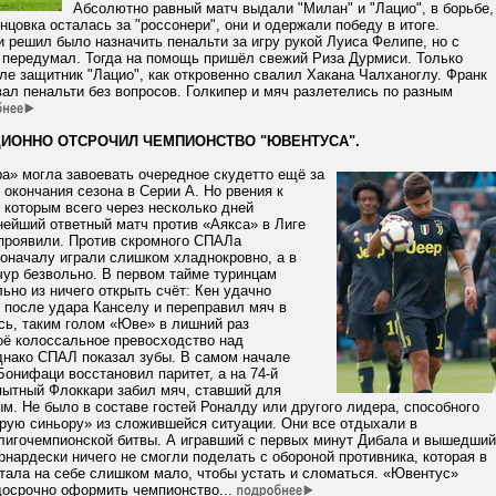
Абсолютно равный матч выдали "Милан" и "Лацио", в борьбе,
онцовка осталась за "россонери", они и одержали победу в итоге.
 решил было назначить пенальти за игру рукой Луиса Фелипе, но с
 передумал. Тогда на помощь пришёл свежий Риза Дурмиси. Только
ле защитник "Лацио", как откровенно свалил Хакана Чалханоглу. Франк
ал пенальти без вопросов. Голкипер и мяч разлетелись по разным
ЦИОННО ОТСРОЧИЛ ЧЕМПИОНСТВО "ЮВЕНТУСА".
а» могла завоевать очередное скудетто ещё за
 окончания сезона в Серии А. Но рвения к
 которым всего через несколько дней
нейший ответный матч против «Аякса» в Лиге
 проявили. Против скромного СПАЛа
оначалу играли слишком хладнокровно, а в
чур безвольно. В первом тайме туринцам
ьно из ничего открыть счёт: Кен удачно
 после удара Канселу и переправил мяч в
сь, таким голом «Юве» в лишний раз
оё колоссальное превосходство над
днако СПАЛ показал зубы. В самом начале
Бонифаци восстановил паритет, а на 74-й
пытный Флоккари забил мяч, ставший для
м. Не было в составе гостей Роналду или другого лидера, способного
рую синьору» из сложившейся ситуации. Они все отдыхали в
лигочемпионской битвы. А игравший с первых минут Дибала и вышедший
нардески ничего не смогли поделать с обороной противника, которая в
тала на себе слишком мало, чтобы устать и сломаться. «Ювентус»
досрочно оформить чемпионство...