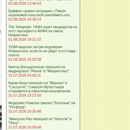
02.08.2026 13:46:54
Буффон назвал ситуацию с Пирло
неуклюжей попыткой заклеймить его.
02.08.2026 10:39:14
The Telegraph: УЕФА ищет кандидатов на
пост президента ФИФА на смену
й
Инфантино.
01.08.2026 19:21:32
УЕФА выразит вотум недоверия
Инфантино, если он не уйдет в отставку -
газета.
01.08.2026 15:25:58
Виктор Вальдепеньяс перешёл из
мадридского "Реала" в "Фиорентину".
ы
31.07.2026 23:45:11
Киран Боуи перешёл из "Вероны" в
"Сассуоло", Самуэле Мулаттьери
отправился в обратном направлении.
31.07.2026 23:23:50
Федерико Равалья сменил "Болонью" на
"Уотфорд".
31.07.2026 20:30:46
Эмануэле Рао перешёл из "Наполи" в
"Пизу".
31.07.2026 20:09:48