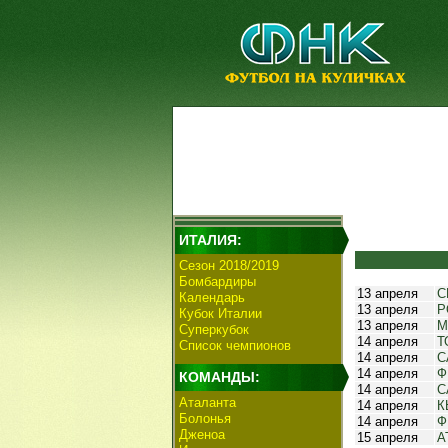
ИТАЛИЯ:
Сезон 2018/2019
Бомбардиры
13 апреля
С
Календарь
13 апреля
Р
Кубок Италии
13 апреля
М
Суперкубок
14 апреля
Т
Список чемпионов
14 апреля
С
14 апреля
Ф
КОМАНДЫ:
14 апреля
С
Аталанта
14 апреля
К
Болонья
14 апреля
Ф
Дженоа
15 апреля
А