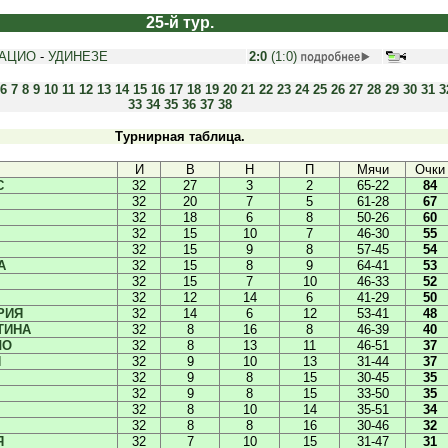
25-й тур.
АЦИО
-
УДИНЕЗЕ
2:0
(1:0)
6
7
8
9
10
11
12
13
14
15
16
17
18
19
20
21
22
23
24
25
26
27
28
29
30
31
3
33
34
35
36
37
38
Турнирная таблица.
И
В
Н
П
Мячи
Очки
С
32
27
3
2
65-22
84
32
20
7
5
61-28
67
32
18
6
8
50-26
60
32
15
10
7
46-30
55
32
15
9
8
57-45
54
А
32
15
8
9
64-41
53
32
15
7
10
46-33
52
32
12
14
6
41-29
50
РИЯ
32
14
6
12
53-41
48
ТИНА
32
8
16
8
46-39
40
ЛО
32
8
13
11
46-51
37
И
32
9
10
13
31-44
37
32
9
8
15
30-45
35
32
9
8
15
33-50
35
32
8
10
14
35-51
34
32
8
8
16
30-46
32
Я
32
7
10
15
31-47
31