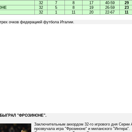
32
7
8
17
40-59
29
ОНЕ
32
5
8
19
26-59
23
32
1
11
20
22-67
11
 трех очков федерацией футбола Италии.
БЫГРАЛ "ФРОЗИНОНЕ".
Заключительным аккордом 32-го игрового дня Серии 
прозвучала игра "Фрозиноне" и миланского "Интера".