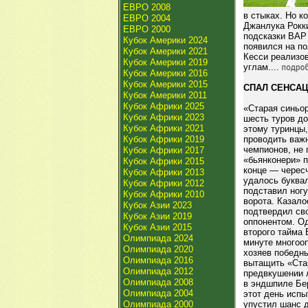
ЕВРО 2008
в стыках. Но к
ЕВРО 2004
Джанлука Рокки
ЕВРО 2000
подсказки ВАР
Кубок Америки 2024
появился на по
Кубок Америки 2021
Кесси реализов
Кубок Америки 2019
углам....
Кубок Америки 2016
Кубок Америки 2015
СПАЛ СЕНСА
Кубок Америки 2011
Кубок Африки 2025
«Старая синьор
Кубок Африки 2023
шесть туров до
Кубок Африки 2021
этому туринцы,
Кубок Африки 2019
проводить важ
чемпионов, не
Кубок Африки 2017
«бьянконери» п
Кубок Африки 2015
конце — черес
Кубок Африки 2013
удалось буквал
Кубок Африки 2012
подставил ногу
Кубок Африки 2010
ворота. Казало
Кубок Азии 2023
подтвердил св
Кубок Азии 2019
оппонентом. О
Кубок Азии 2015
второго тайма 
Олимпиада 2024
минуте многоо
Олимпиада 2020
хозяев победны
Олимпиада 2016
вытащить «Ста
Олимпиада 2012
предвкушении 
Олимпиада 2008
в эндшпиле Бер
Олимпиада 2004
этот день испы
Олимпиада 2000
упустил шанс 