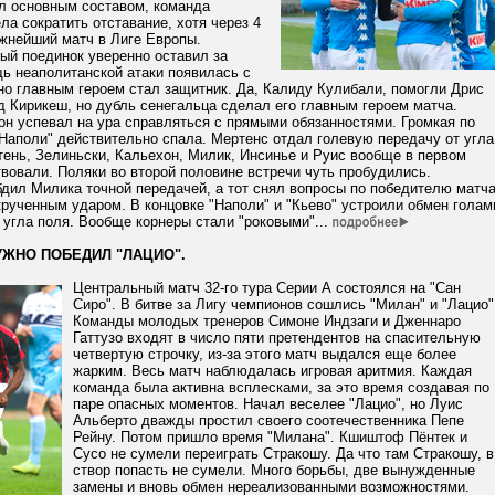
л основным составом, команда
ла сократить отставание, хотя через 4
ажнейший матч в Лиге Европы.
ый поединок уверенно оставил за
ь неаполитанской атаки появилась с
но главным героем стал защитник. Да, Калиду Кулибали, помогли Дрис
 Кирикеш, но дубль сенегальца сделал его главным героем матча.
он успевал на ура справляться с прямыми обязанностями. Громкая по
Наполи" действительно спала. Мертенс отдал голевую передачу от угла
тень, Зелиньски, Кальехон, Милик, Инсинье и Руис вообще в первом
вовали. Поляки во второй половине встречи чуть пробудились.
дил Милика точной передачей, а тот снял вопросы по победителю матч
рученным ударом. В концовке "Наполи" и "Кьево" устроили обмен голам
 угла поля. Вообще корнеры стали "роковыми"...
УЖНО ПОБЕДИЛ "ЛАЦИО".
Центральный матч 32-го тура Серии А состоялся на "Сан
Сиро". В битве за Лигу чемпионов сошлись "Милан" и "Лацио"
Команды молодых тренеров Симоне Индзаги и Дженнаро
Гаттузо входят в число пяти претендентов на спасительную
четвертую строчку, из-за этого матч выдался еще более
жарким. Весь матч наблюдалась игровая аритмия. Каждая
команда была активна всплесками, за это время создавая по
паре опасных моментов. Начал веселее "Лацио", но Луис
Альберто дважды простил своего соотечественника Пепе
Рейну. Потом пришло время "Милана". Кшиштоф Пёнтек и
Сусо не сумели переиграть Стракошу. Да что там Стракошу, в
створ попасть не сумели. Много борьбы, две вынужденные
замены и вновь обмен нереализованными возможностями.