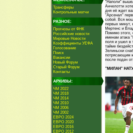
"Наполи" выше
Анчелотти хоте
Трансферы
дня её ждет в
Контрольные матчи
"Арсенал" перв
собой. Вся мощ
РАЗНОЕ:
первых минут, 
Мертенс и Влад
Прогнозы от ФНК
Помимо этого, 
Российские новости
именам атака "
Мировые Новости
поля и ушел в 
Коэффициенты УЕФА
тайме бездейст
Голосование
Зелиньски снаб
Поиск
потрясающим к
Вакансии
после подач от
Новый Форум
Старый Форум
"МИЛАН" НАТ
Контакты
АРХИВЫ:
ЧМ 2022
ЧМ 2018
ЧМ 2014
ЧМ 2010
ЧМ 2006
ЧМ 2002
ЕВРО 2024
ЕВРО 2020
ЕВРО 2016
ЕВРО 2012