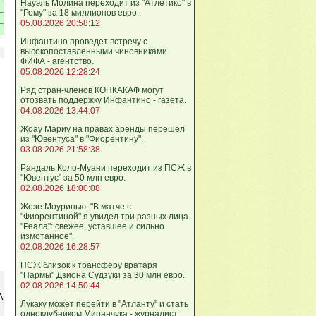
Науэль Молина переходит из "Атлетико" в
"Рому" за 18 миллионов евро..
05.08.2026 20:58:12
Инфантино проведет встречу с
высокопоставленными чиновниками
ФИФА - агентство.
05.08.2026 12:28:24
Ряд стран-членов КОНКАКАФ могут
отозвать поддержку Инфантино - газета.
04.08.2026 13:44:07
Жоау Мариу на правах аренды перешёл
из "Ювентуса" в "Фиорентину".
03.08.2026 21:58:38
Рандаль Коло-Муани переходит из ПСЖ в
"Ювентус" за 50 млн евро.
02.08.2026 18:00:08
Жозе Моуринью: "В матче с
"Фиорентиной" я увидел три разных лица
"Реала": свежее, уставшее и сильно
измотанное".
02.08.2026 16:28:57
ПСЖ близок к трансферу вратаря
"Пармы" Дзиона Судзуки за 30 млн евро.
02.08.2026 14:50:44
А
Лукаку может перейти в "Атланту" и стать
одноклубником Миранчука - журналист.