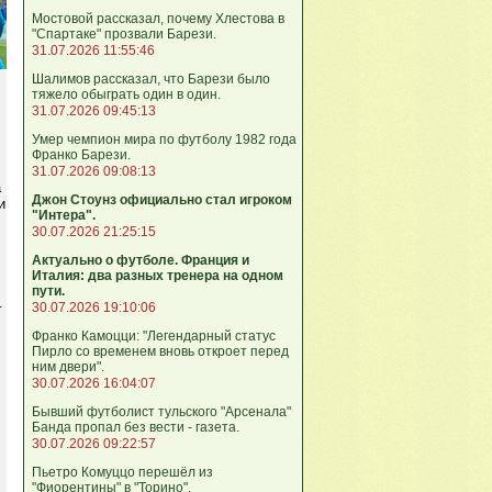
Мостовой рассказал, почему Хлестова в
"Спартаке" прозвали Барези.
31.07.2026 11:55:46
Шалимов рассказал, что Барези было
тяжело обыграть один в один.
31.07.2026 09:45:13
Умер чемпион мира по футболу 1982 года
Франко Барези.
31.07.2026 09:08:13
а
Джон Стоунз официально стал игроком
и
"Интера".
30.07.2026 21:25:15
Актуально о футболе. Франция и
Италия: два разных тренера на одном
пути.
.
30.07.2026 19:10:06
Франко Камоцци: "Легендарный статус
Пирло со временем вновь откроет перед
ним двери".
30.07.2026 16:04:07
Бывший футболист тульского "Арсенала"
Банда пропал без вести - газета.
30.07.2026 09:22:57
Пьетро Комуццо перешёл из
"Фиорентины" в "Торино".