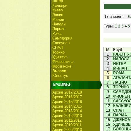
Интер
Кальяри
Кьево
Лацио
17 апреля
Л
Милан
Наполи
Туры:
1
2
3
4
5
Парма
Рома
Сампдория
Сассуоло
СПАЛ
М
Клуб
Торино
1
ЮВЕНТУ
Удинезе
2
НАПОЛИ
Фиорентина
3
ИНТЕР
Фрозиноне
4
МИЛАН
Эмполи
5
РОМА
Ювентус
6
АТАЛАНТ
7
ЛАЦИО
АРХИВЫ:
8
ТОРИНО
9
САМПДО
Архив 2017/2018
10
ФИОРЕН
Архив 2016/2017
11
САССУО
Архив 2015/2016
12
КАЛЬЯР
Архив 2014/2015
13
СПАЛ
Архив 2013/2014
14
ПАРМА
Архив 2012/2013
15
ДЖЕНОА
Архив 2011/2012
16
УДИНЕЗЕ
Архив 2010/2011
17
БОЛОНЬ
Архив 2009/2010