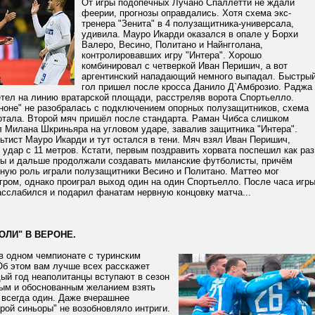
От игры подопечных Лучано Спаллетти не ждали
феерии, прогнозы оправдались. Хотя схема экс-
тренера "Зенита" в 4 полузащитника-универсала,
удивила. Мауро Икарди оказался в опале у Борхи
Валеро, Весино, Политано и Найнгголана,
контролировавших игру "Интера". Хорошо
комбинировал с четверкой Иван Перишич, а вот
аргентинский нападающий немного выпадал. Быстры
гол пришел после кросса Данило Д`Амброзио. Раджа
етел на линию вратарской площади, расстреляв ворота Спортьелло.
ноне" не разобралась с подключением опорных полузащитников, схема
отала. Второй мяч пришёл после стандарта. Раман Чибса слишком
 Милана Шкриньяра на угловом ударе, завалив защитника "Интера".
тист Мауро Икарди и тут остался в тени. Мяч взял Иван Перишич,
удар с 11 метров. Кстати, первым поздравить хорвата поспешил как раз
ы и дальше продолжали создавать миланские футболисты, причём
вную роль играли полузащитники Весино и Политано. Маттео мог
ром, однако проиграл выход один на один Спортьелло. После часа игр
асслабился и подарил фанатам нервную концовку матча...
ОЛИ" В ВЕРОНЕ.
в одном чемпионате с туринским
Об этом вам лучше всех расскажет
ый год неаполитанцы вступают в сезон
ым и обоснованным желанием взять
г всегда один. Даже вчерашнее
рой синьоры" не возобновляло интриги.