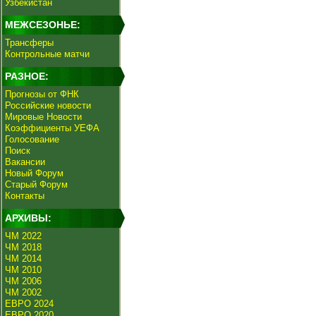
Узбекистан
МЕЖСЕЗОНЬЕ:
Трансферы
Контрольные матчи
РАЗНОЕ:
Прогнозы от ФНК
Российские новости
Мировые Новости
Коэффициенты УЕФА
Голосование
Поиск
Вакансии
Новый Форум
Старый Форум
Контакты
АРХИВЫ:
ЧМ 2022
ЧМ 2018
ЧМ 2014
ЧМ 2010
ЧМ 2006
ЧМ 2002
ЕВРО 2024
ЕВРО 2020