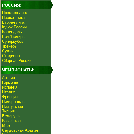
РОССИЯ:
Премьер-лига
Первая лига
Вторая лига
Кубок России
Календарь
Бомбардиры
Суперкубок
Тренеры
Судьи
Стадионы
Сборная России
ЧЕМПИОНАТЫ:
Англия
Германия
Испания
Италия
Франция
Нидерланды
Португалия
Турция
Беларусь
Казахстан
MLS
Саудовская Аравия