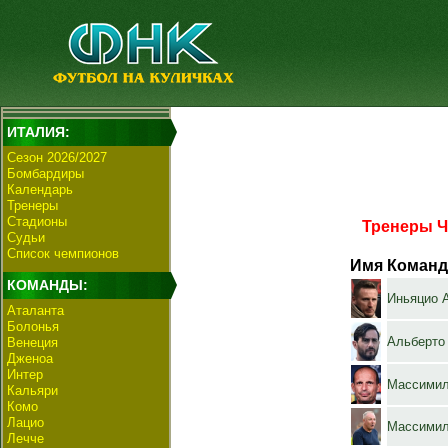
ИТАЛИЯ:
Сезон 2026/2027
Бомбардиры
Календарь
Тренеры
Стадионы
Тренеры Ч
Судьи
Список чемпионов
Имя
Команд
КОМАНДЫ:
Иньяцио 
Аталанта
Болонья
Альберто
Венеция
Дженоа
Интер
Массимил
Кальяри
Комо
Лацио
Массимил
Лечче