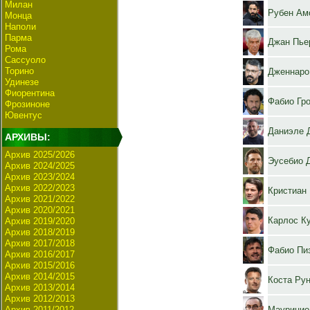
Милан
Рубен Ам
Монца
Наполи
Парма
Джан Пье
Рома
Сассуоло
Торино
Дженнаро
Удинезе
Фиорентина
Фабио Гр
Фрозиноне
Ювентус
Даниэле 
АРХИВЫ:
Архив 2025/2026
Эусебио 
Архив 2024/2025
Архив 2023/2024
Архив 2022/2023
Кристиан
Архив 2021/2022
Архив 2020/2021
Карлос К
Архив 2019/2020
Архив 2018/2019
Архив 2017/2018
Фабио Пи
Архив 2016/2017
Архив 2015/2016
Архив 2014/2015
Коста Ру
Архив 2013/2014
Архив 2012/2013
Архив 2011/2012
Маурицио