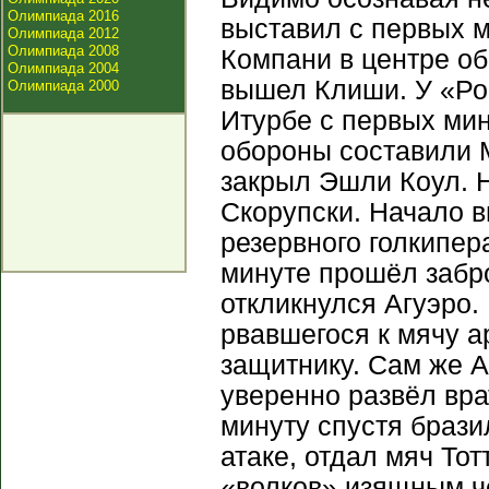
Олимпиада 2016
выставил с первых 
Олимпиада 2012
Олимпиада 2008
Компани в центре о
Олимпиада 2004
вышел Клиши. У «Ро
Олимпиада 2000
Итурбе с первых мин
обороны составили 
закрыл Эшли Коул. Н
Скорупски. Начало 
резервного голкипера
минуте прошёл забр
откликнулся Агуэро.
рвавшегося к мячу а
защитнику. Сам же А
уверенно развёл вра
минуту спустя брази
атаке, отдал мяч То
«волков» изящным ч