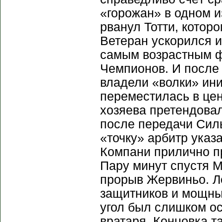
«горожан» в одном и
рванул Тотти, котор
Ветеран ускорился и
самым возрастным ф
Чемпионов. И после 
владели «волки» ини
переместилась в цен
хозяева претендова
после передачи Силь
«точку» арбитр указ
Компани прилично п
Пару минут спустя 
прорыв Жервиньо. Ле
защитников и мощны
угол был слишком ос
вратаря. Концовка т