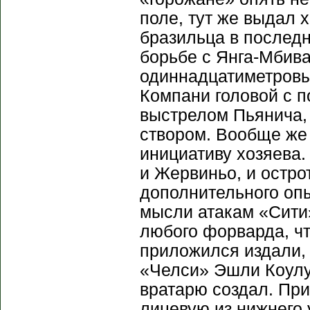
поле, тут же выдал 
бразильца в последн
борьбе с Янга-Мбива
одиннадцатиметровы
Компани головой с 
выстрелом Пьянича, 
створом. Вообще же 
инициативу хозяева.
и Жервиньо, и остро
дополнительного оп
мысли атакам «Сити»
любого форварда, ч
приложился издали, 
«Челси» Эшли Коулу
вратарю создал. Пр
лицевую из нижнего 