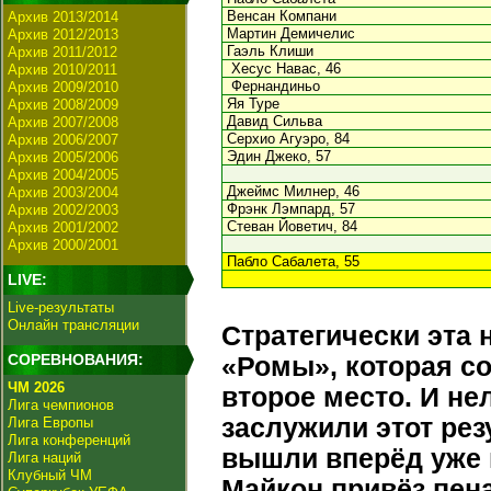
Венсан Компани
Архив 2013/2014
Мартин Демичелис
Архив 2012/2013
Гаэль Клиши
Архив 2011/2012
Хесус Навас, 46
Архив 2010/2011
Фернандиньо
Архив 2009/2010
Яя Туре
Архив 2008/2009
Давид Сильва
Архив 2007/2008
Серхио Агуэро, 84
Архив 2006/2007
Эдин Джеко, 57
Архив 2005/2006
Архив 2004/2005
Джеймс Милнер, 46
Архив 2003/2004
Фрэнк Лэмпард, 57
Архив 2002/2003
Стеван Йоветич, 84
Архив 2001/2002
Архив 2000/2001
Пабло Сабалета, 55
LIVE:
Live-результаты
Онлайн трансляции
Стратегически эта 
СОРЕВНОВАНИЯ:
«Ромы», которая со
ЧМ 2026
второе место. И нел
Лига чемпионов
заслужили этот рез
Лига Европы
Лига конференций
вышли вперёд уже н
Лига наций
Клубный ЧМ
Майкон привёз пена