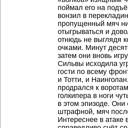
поймал его на подъё
вонзил в переклади
пропущенный мяч ни
отыгрываться и дово
отнюдь не выглядя к
очками. Минут десят
затем они вновь игр
Сильвы исходила уг
гости по всему фрон
и Тотти, и Наингола
продрался к ворота
голкипера в ноги чу
в этом эпизоде. Они
штрафной, мяч после
Интереснее в атаке 
справедливо счёт с