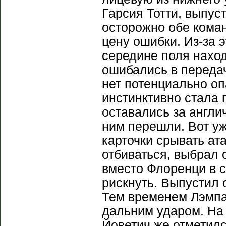
Гарсия Тотти, выпу
осторожно обе коман
цену ошибки. Из-за 
середине поля нахо
ошибались в передач
нет потенциально о
инстинктивно стала 
оставались за англи
ним перешли. Вот у
карточки срывать ат
отбиваться, выбрал 
вместо Флоренци в с
рискнуть. Выпустил 
Тем временем Лэмпа
дальним ударом. На 
Йоветич же отметилс