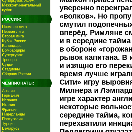
Суперкубок УЕФА
Межконтинентальный
уверенно переигра
кубок
«волков». Но проп
РОССИЯ:
смутил подопечных
Премьер-лига
вперёд. Римляне см
Первая лига
Вторая лига
и в середине тайма
Кубок России
Календарь
в обороне «горожан
Бомбардиры
Суперкубок
рывок капитана. В 
Тренеры
и изящно его перек
Судьи
Стадионы
время лучше играли
Сборная России
Сити» игру выровн
ЧЕМПИОНАТЫ:
Милнера и Лэмпарда
Англия
Германия
игре характер англ
Испания
Италия
некоторые вольност
Франция
середине тайма, ко
Нидерланды
Португалия
перехватили иници
Турция
Беларусь
Пеллегрини отказат