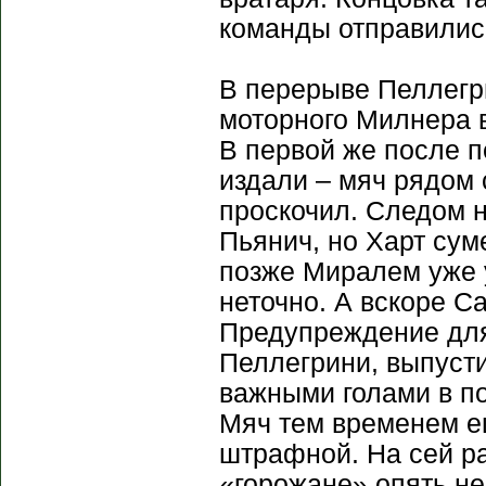
команды отправилис
В перерыве Пеллегр
моторного Милнера в
В первой же после п
издали – мяч рядом 
проскочил. Следом 
Пьянич, но Харт сум
позже Миралем уже 
неточно. А вскоре С
Предупреждение для 
Пеллегрини, выпуст
важными голами в п
Мяч тем временем ещ
штрафной. На сей ра
«горожане» опять не