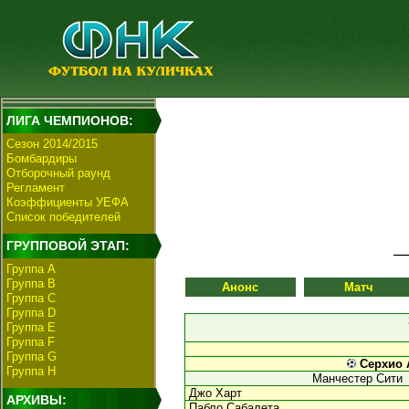
ЛИГА ЧЕМПИОНОВ:
Сезон 2014/2015
Бомбардиры
Отборочный раунд
Регламент
Коэффициенты УЕФА
Список победителей
ГРУППОВОЙ ЭТАП:
Группа А
Группа В
Анонс
Матч
Группа C
Группа D
Группа E
Группа F
Группа G
Серхио А
Группа H
Манчестер Сити
Джо Харт
АРХИВЫ:
Пабло Сабалета