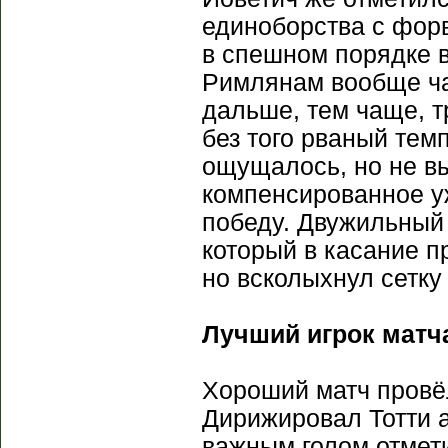
единоборства с форв
в спешном порядке в
Римлянам вообще час
дальше, тем чаще, т
без того рваный тем
ощущалось, но не в
компенсированное у
победу. Двужильный
который в касание п
но всколыхнул сетку
Лучший игрок матча
Хороший матч провё
Дирижировал Тотти 
важным голом отмети