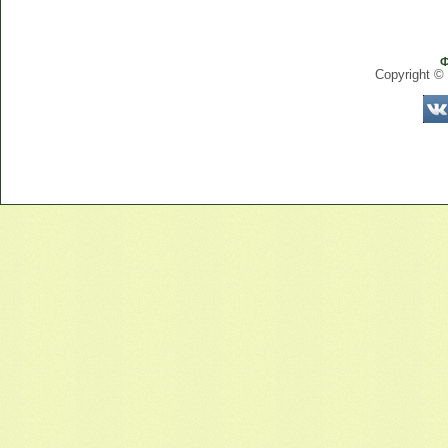
Ф
Copyright ©