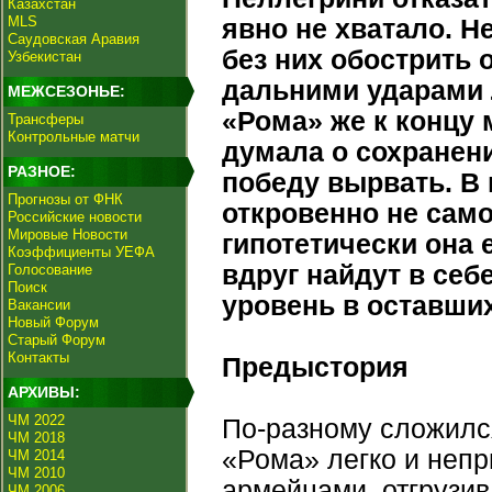
Казахстан
MLS
явно не хватало. Н
Саудовская Аравия
без них обострить 
Узбекистан
дальними ударами 
МЕЖСЕЗОНЬЕ:
«Рома» же к концу
Трансферы
Контрольные матчи
думала о сохранени
РАЗНОЕ:
победу вырвать. В 
Прогнозы от ФНК
откровенно не сам
Российские новости
Мировые Новости
гипотетически она 
Коэффициенты УЕФА
вдруг найдут в себ
Голосование
Поиск
уровень в оставших
Вакансии
Новый Форум
Старый Форум
Контакты
Предыстория
АРХИВЫ:
ЧМ 2022
По-разному сложилс
ЧМ 2018
«Рома» легко и неп
ЧМ 2014
ЧМ 2010
армейцами, отгрузив
ЧМ 2006