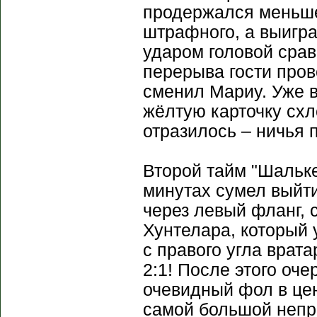
продержался меньше
штрафного, а выигр
ударом головой срав
перерыва гости пров
сменил Мариу. Уже 
жёлтую карточку схл
отразилось – ничья 
Второй тайм "Шальке
минутах сумел выйти
через левый фланг, 
Хунтелара, который 
с правого угла врат
2:1! После этого оч
очевидный фол в цен
самой большой непри