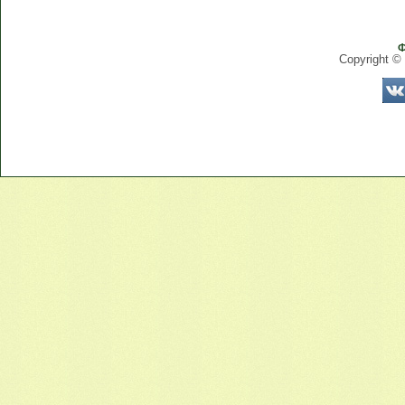
Ф
Copyright ©