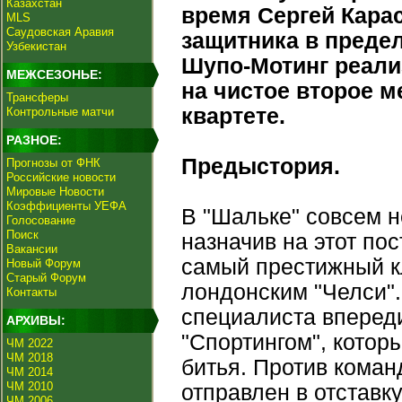
Казахстан
время Сергей Карас
MLS
Саудовская Аравия
защитника в преде
Узбекистан
Шупо-Мотинг реализ
МЕЖСЕЗОНЬЕ:
на чистое второе м
Трансферы
квартете.
Контрольные матчи
РАЗНОЕ:
Предыстория.
Прогнозы от ФНК
Российские новости
Мировые Новости
Коэффициенты УЕФА
В "Шальке" совсем н
Голосование
Поиск
назначив на этот по
Вакансии
самый престижный к
Новый Форум
Старый Форум
лондонским "Челси".
Контакты
специалиста впереди
АРХИВЫ:
"Спортингом", котор
ЧМ 2022
ЧМ 2018
битья. Против кома
ЧМ 2014
ЧМ 2010
отправлен в отставк
ЧМ 2006