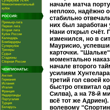
Суперкубок УЕФА
начале матча порт
Межконтинентальный
кубок
неплохо, надёжно 
РОССИЯ:
стабильно отвечали
Премьер-лига
них был заработан 
Первая лига
Вторая лига
Нани открыл счёт. 
Кубок России
изменился, но в с
Календарь
Бомбардиры
Маурисио, успевший
Суперкубок
Тренеры
карточки. "Шальке"
Судьи
Стадионы
моментально наказ
Сборная России
начале второго та
ЧЕМПИОНАТЫ:
усилиям Хунтелара,
Англия
третий гол своей к
Германия
Испания
быстро отквитал од
Италия
Франция
Силва), а на 78-й м
Нидерланды
Португалия
всё тот же Адриен)
Турция
волевому "Спортин
Беларусь