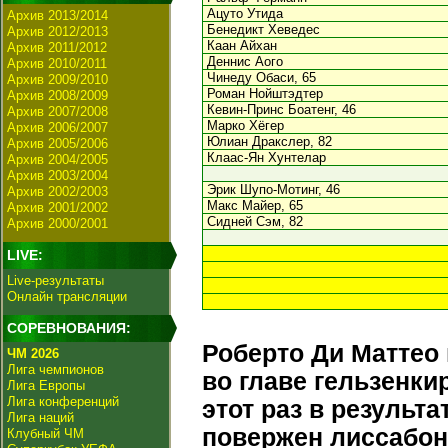
Ацуто Утида
Архив 2013/2014
Бенедикт Хеведес
Архив 2012/2013
Каан Айхан
Архив 2011/2012
Деннис Аого
Архив 2010/2011
Чинеду Обаси, 65
Архив 2009/2010
Роман Нойштэдтер
Архив 2008/2009
Кевин-Принс Боатенг, 46
Архив 2007/2008
Марко Хёгер
Архив 2006/2007
Юлиан Дракслер, 82
Архив 2005/2006
Клаас-Ян Хунтелар
Архив 2004/2005
Архив 2003/2004
Эрик Шупо-Мотинг, 46
Архив 2002/2003
Макс Майер, 65
Архив 2001/2002
Сидней Сэм, 82
Архив 2000/2001
LIVE:
Live-результаты
Онлайн трансляции
СОРЕВНОВАНИЯ:
Роберто Ди Маттео
ЧМ 2026
Лига чемпионов
во главе гельзенки
Лига Европы
Лига конференций
этот раз в результ
Лига наций
повержен лиссабон
Клубный ЧМ