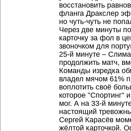
восстановить равнов
фланга Дракслер эфф
но чуть-чуть не поп
Через две минуты п
карточку за фол в ц
звоночком для порт
25-й минуте – Слима
продолжить матч, вм
Команды изредка об
владел мячом 61% пр
воплотить своё бол
которое "Спортинг" 
мог. А на 33-й мину
настоящий тревожны
Сергей Карасёв моме
жёлтой карточкой. О