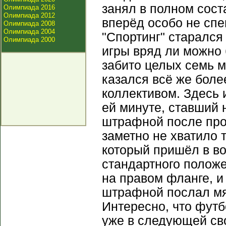
занял в полном сост
Олимпиада 2016
Олимпиада 2012
вперёд особо не спе
Олимпиада 2008
Олимпиада 2004
"Спортинг" старался
Олимпиада 2000
игры вряд ли можно 
забито целых семь м
казался всё же бол
коллективом. Здесь 
ей минуте, ставший 
штрафной после прос
заметно не хватило т
который пришёл в в
стандартного положе
на правом фланге, и
штрафной послал мяч
Интересно, что футб
уже в следующей св