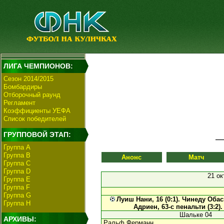
ЛИГА ЧЕМПИОНОВ:
Сезон 2014/2015
Бомбардиры
Отборочный раунд
Регламент
Коэффициенты УЕФА
Список победителей
ГРУППОВОЙ ЭТАП:
Группа А
Группа В
Анонс
Матч
Группа C
Группа D
21 ок
Группа E
Группа F
Группа G
Луиш Нани, 16 (0:1).
Чинеду Обаси
Группа H
Адриен, 63-с пенальти (3:2)
Шальке 04
АРХИВЫ:
Ральф Ферманн