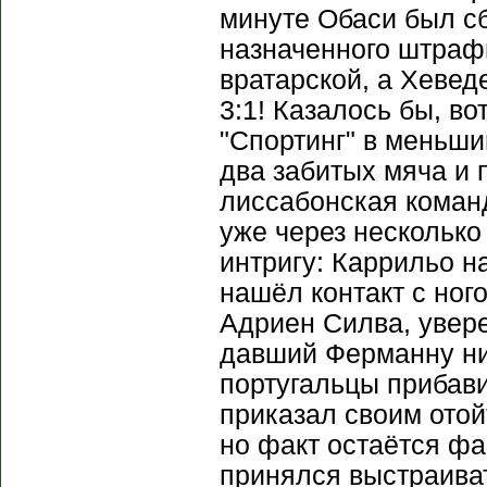
минуте Обаси был сб
назначенного штраф
вратарской, а Хевед
3:1! Казалось бы, во
"Спортинг" в меньши
два забитых мяча и 
лиссабонская команд
уже через несколько
интригу: Каррильо н
нашёл контакт с ног
Адриен Силва, увере
давший Ферманну ни 
португальцы прибави
приказал своим отой
но факт остаётся фа
принялся выстраиват