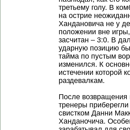
третьему голу. В ко
на острие неожидан
Хандановича не у де
положении вне игры,
засчитан – 3:0. В д
ударную позицию был
тайма по пустым вор
изменился. К основн
истечении которой 
раздевалкам.
После возвращения и
тренеры приберегли 
свистком Данни Макк
Ханданочича. Особе
зарабатывал для сво