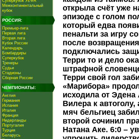
Суперкубок УЕФА
Межконтинентальный
открыла счёт уже н
кубок
эпизоде с голом по
РОССИЯ:
который едва появ
Премьер-лига
пенальти за игру с
Первая лига
Вторая лига
после возвращения 
Кубок России
Календарь
подключались защ
Бомбардиры
Суперкубок
Терри то и дело ок
Тренеры
штрафной словенцев
Судьи
Стадионы
Терри свой гол заб
Сборная России
«Марибора» продол
ЧЕМПИОНАТЫ:
исходила от Эдена 
Англия
Германия
Вилера к автоголу,
Испания
Италия
мяч бельгиец забил
Франция
второй сочинил пра
Нидерланды
Португалия
Натана Аке. 6:0 – 
Турция
Беларусь
упрочить лидерство