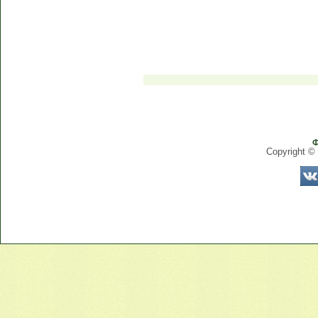
Ф
Copyright ©