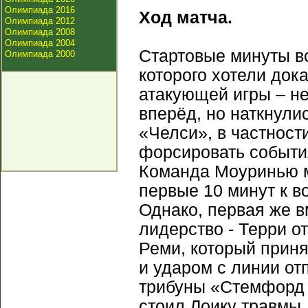
Олимпиада 2016
Ход матча.
Олимпиада 2012
Олимпиада 2008
Олимпиада 2004
Стартовые минуты вс
Олимпиада 2000
которого хотели дока
атакующей игры – не
вперёд, но наткнули
«Челси», в частност
форсировать события
Команда Моуринью мн
первые 10 минут к в
Однако, первая же 
лидерство - Терри о
Реми, который прин
и ударом с линии отп
трибуны «Стемфорд 
стоил Лоику травмы.