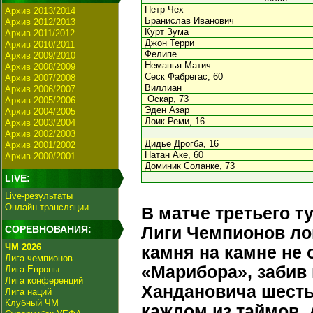
Петр Чех
Архив 2013/2014
Бранислав Иванович
Архив 2012/2013
Курт Зума
Архив 2011/2012
Джон Терри
Архив 2010/2011
Фелипе
Архив 2009/2010
Неманья Матич
Архив 2008/2009
Сеск Фабрегас, 60
Архив 2007/2008
Виллиан
Архив 2006/2007
Оскар, 73
Архив 2005/2006
Эден Азар
Архив 2004/2005
Лоик Реми, 16
Архив 2003/2004
Архив 2002/2003
Дидье Дрогба, 16
Архив 2001/2002
Натан Аке, 60
Архив 2000/2001
Доминик Соланке, 73
LIVE:
Live-результаты
Онлайн трансляции
В матче третьего т
СОРЕВНОВАНИЯ:
Лиги Чемпионов ло
ЧМ 2026
камня на камне не 
Лига чемпионов
«Марибора», забив
Лига Европы
Лига конференций
Хандановича шесть 
Лига наций
Клубный ЧМ
каждом из таймов.