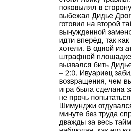
поковылял в сторону
выбежал Дидье Дрогб
готовил на второй т
вынужденной замено
идти вперёд, так ка
хотели. В одной из 
штрафной площадке 
вызвался бить Дидье
– 2:0. Ивуариец заб
возвращения, чем вы
игра была сделана з
не прочь попытаться
Шимунджи отдувался
минуте без труда сп
дважды за весь тайм
наблюдая, как его к