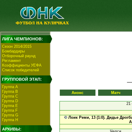
ЛИГА ЧЕМПИОНОВ:
Сезон 2014/2015
Бомбардиры
Отборочный раунд
Регламент
Коэффициенты УЕФА
Список победителей
ГРУППОВОЙ ЭТАП:
Группа А
Группа В
Анонс
Матч
Группа C
Группа D
21
Группа E
Группа F
Группа G
Лоик Реми, 13 (1:0).
Дидье Дрогба,
Группа H
А
АРХИВЫ:
Челси