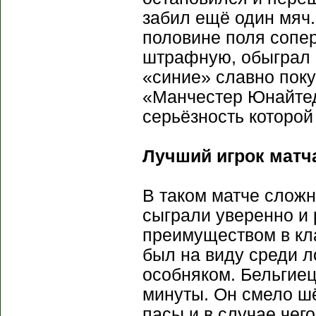
забил ещё один мяч
половине поля сопер
штрафную, обыграл М
«синие» славно поку
«Манчестер Юнайтед
серьёзность которой
Лучший игрок матча
В таком матче сложн
сыграли уверенно и
преимуществом в кла
был на виду среди л
особняком. Бельгиец
минуты. Он смело шё
пасы и в случае чег