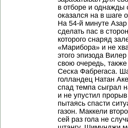
в отборе и однажды 
оказался на в шаге 
На 54-й минуте Аза
сделать пас в сторо
которого снаряд зале
«Марибора» и не хва
этого эпизода Вилер
свою очередь, также
Сеска Фабрегаса. Ш
голландец Натан Аке
спад темпа сыграл н
и не упустил проры
пытаясь спасти сит
газон. Маккели второ
сей раз гола не слу
штангу. Шимунджи м