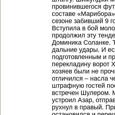
провинившегося фут
составе «Марибора» 
сезоне забивший 9 г
Вступила в бой мол
продолжил эту тенде
Доминика Соланке. 
дальние удары. И е
подготовленным и п
перекладину ворот Х
хозяев были не проч
отличился – насла ч
штрафную гостей по
встречен Шулером. 
устроил Азар, отпра
рухнул в правый. Пр
остановился и переш