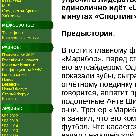
Казахстан
MLS
единолично идёт «
Саудовская Аравия
минутах «Спортинг
Узбекистан
МЕЖСЕЗОНЬЕ:
Предыстория.
Трансферы
Контрольные матчи
РАЗНОЕ:
В гости к главному 
Прогнозы от ФНК
«Марибор», перед с
Российские новости
Мировые Новости
его аутсайдером. Од
Коэффициенты УЕФА
показали зубы, сыгр
Голосование
Поиск
отчётному поединку 
Вакансии
Новый Форум
говорится, аппетит 
Старый Форум
Контакты
подопечные Анте Ши
очки. Тренер «Мари
АРХИВЫ:
ЧМ 2022
и заявил, что его к
ЧМ 2018
футбол. Что касаетс
ЧМ 2014
ЧМ 2010
начало европейской
ЧМ 2006