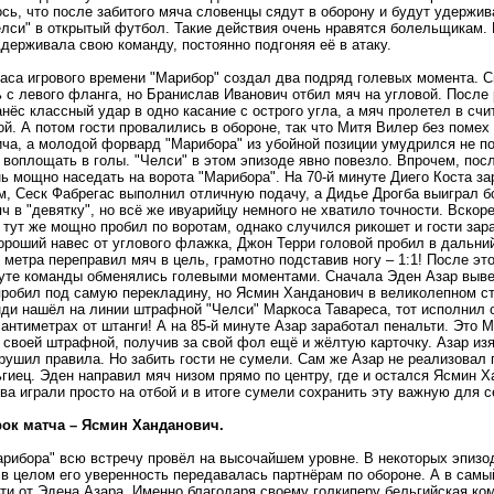
ось, что после забитого мяча словенцы сядут в оборону и будут удержив
елси" в открытый футбол. Такие действия очень нравятся болельщикам. 
держивала свою команду, постоянно подгоняя её в атаку.
часа игрового времени "Марибор" создал два подряд голевых момента. 
 с левого фланга, но Бранислав Иванович отбил мяч на угловой. После
нёс классный удар в одно касание с острого угла, а мяч пролетел в сч
й. А потом гости провалились в обороне, так что Митя Вилер без помех
ча, а молодой форвард "Марибора" из убойной позиции умудрился не по
воплощать в голы. "Челси" в этом эпизоде явно повезло. Впрочем, посл
ь мощно наседать на ворота "Марибора". На 70-й минуте Диего Коста за
, Сеск Фабрегас выполнил отличную подачу, а Дидье Дрогба выиграл бо
ч в "девятку", но всё же ивуарийцу немного не хватило точности. Вскор
тут же мощно пробил по воротам, однако случился рикошет и гости зара
ороший навес от углового флажка, Джон Терри головой пробил в дальни
 метра переправил мяч в цель, грамотно подставив ногу – 1:1! После э
нуте команды обменялись голевыми моментами. Сначала Эден Азар выве
пробил под самую перекладину, но Ясмин Ханданович в великолепном ст
ди нашёл на линии штрафной "Челси" Маркоса Тавареса, тот исполнил 
антиметрах от штанги! А на 85-й минуте Азар заработал пенальти. Это 
 своей штрафной, получив за свой фол ещё и жёлтую карточку. Азар и
арушил правила. Но забить гости не сумели. Сам же Азар не реализовал
ьгиец. Эден направил мяч низом прямо по центру, где и остался Ясмин 
ва играли просто на отбой и в итоге сумели сохранить эту важную для с
ок матча – Ясмин Ханданович.
арибора" всю встречу провёл на высочайшем уровне. В некоторых эпиз
 в целом его уверенность передавалась партнёрам по обороне. А в са
ти от Эдена Азара. Именно благодаря своему голкиперу бельгийская ко