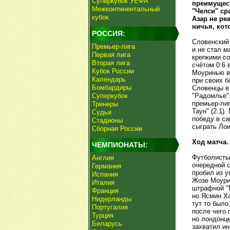
Суперкубок УЕФА
преимущест
Межконтинентальный
"Челси" ср
кубок
Азар не ре
ничья, кот
РОССИЯ:
Словенский 
Премьер-лига
и не стал м
Первая лига
крепкими со
Вторая лига
счётом 0:6 
Кубок России
Моуринью в 
Календарь
при своих б
Бомбардиры
Словенцы в
Суперкубок
"Радомлье".
премьер-лиг
Тренеры
Таун" (2:1)
Судьи
победу в са
Стадионы
сыграть Лои
Сборная России
Ход матча.
ЧЕМПИОНАТЫ:
Футболисты 
Англия
очередной с
Германия
пробил из у
Испания
Жозе Моурин
Италия
штрафной "М
Франция
но Ясмин Ха
Нидерланды
тут то было
Португалия
после чего 
Турция
но лондонце
Беларусь
захватил ин