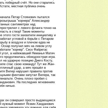
ать победный счёт. Но они старались
Кстати, местная публика очень
Сначала Петар Стоянович пытался
 розыгрыша "корнера" Александер
итанных сантиметрах над
 прострелил с левого фланга точно на
пасть в створ! Такие моменты
е этого гости захватили инициативу и
работал угловой в борьбе с Петаром
рьбу в воздухе и плечом едва не
е Оскар получил мяч на левом углу
ботали "корнер". Сеск Фабрегас
й угол, а набежавший Неманья Матич
того продолжилась обоюдоострая игра.
л на ударную позицию Диего Косту,
иле спас свою команду! Тут же Жан-
отличный удар, а мяч прошёл в
Митя Вилер нарушил правила против
зящными финтами запутал Вилера, так
 пенальти. Очень плохо пробил с
Ханданович. На последних мгновениях
ебя ничью.
одах он совершил просто выдающиеся
мый нужный момент Ясмин Ханданович
манда завоевала эту важную для себя