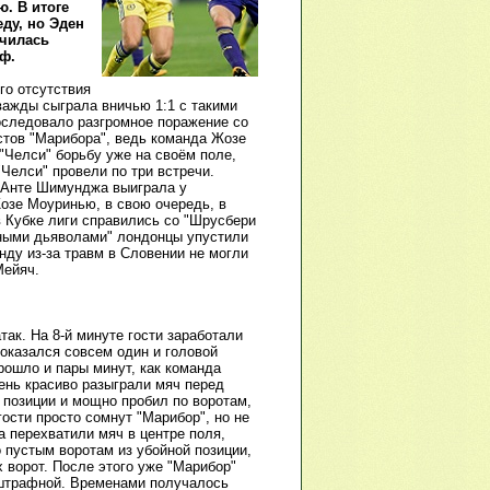
. В итоге
ду, но Эден
училась
ф.
го отсутствия
важды сыграла вничью 1:1 с такими
последовало разгромное поражение со
истов "Марибора", ведь команда Жозе
"Челси" борьбу уже на своём поле,
"Челси" провели по три встречи.
ы Анте Шимунджа выиграла у
Жозе Моуринью, в свою очередь, в
в Кубке лиги справились со "Шрусбери
расными дьяволами" лондонцы упустили
нду из-за травм в Словении не могли
Мейяч.
так. На 8-й минуте гости заработали
 оказался совсем один и головой
рошло и пары минут, как команда
чень красиво разыграли мяч перед
 позиции и мощно пробил по воротам,
ости просто сомнут "Марибор", но не
а перехватили мяч в центре поля,
 пустым воротам из убойной позиции,
 ворот. После этого уже "Марибор"
х штрафной. Временами получалось