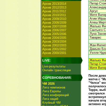
Петар Сто
Архив 2013/2014
Александе
Архив 2012/2013
Аргус
Архив 2011/2012
Митя Виле
Архив 2010/2011
Агим Ибраи
Архив 2009/2010
Алеш Мерт
Архив 2008/2009
Желько Фи
Архив 2007/2008
Сантьяго С
Архив 2006/2007
Лука Захов
Архив 2005/2006
Таварес
Архив 2004/2005
Архив 2003/2004
Жан-Филип
Архив 2002/2003
Дамьян Бох
Архив 2001/2002
Уэлле Ндиа
Архив 2000/2001
LIVE:
Желько Фи
Петар Стоя
Live-результаты
Митя Вилер
Онлайн трансляции
После дома
СОРЕВНОВАНИЯ:
матча с "М
"Челси" мо
ЧМ 2026
получилось
Лига чемпионов
Терри, выб
Лига Европы
смотрелся 
Лига конференций
встрепенул
Лига наций
начале вто
Клубный ЧМ
активно иг