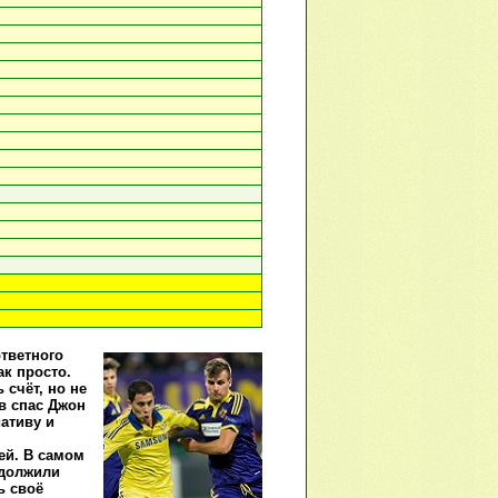
тветного
ак просто.
 счёт, но не
в спас Джон
ативу и
ей. В самом
одолжили
ь своё