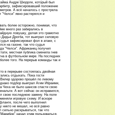
 тайма Андре Шюррле, который был
й арбитр, зафиксировавший положение
 метров. А всё началось с прострела
 "Челси" явно растерялся и
вать более осторожно, понимая, что
йме много раз забирались в
сайдную ловушку, делая это грамотно
в Дидье Дрогба, тот выиграл силовую
 судья зафиксировал фол в атаке, с
ся на газоне, так что судья
рда "Челси". Африканец получил
тати, местная публика сменила гнев
стна в футбольном мире. На последних
более того. На перерыв команды так и
что в перерыве состоялась двойная
тались отдыхать. Пока гости
я Вилер здорово прошёл по левому
Однако подбор выиграл Агим Ибраими,
ра Чеха не было шансов спасти свою
енальти. А вот сейчас он исправился,
ал свою последнюю замену. На поле
оменяли игровую схему. И вскоре
 фланге, после чего выполнил
у никто не мешал, но всё равно
л сильно раскрываться, так что
"Марибор" начал этим пользоваться,