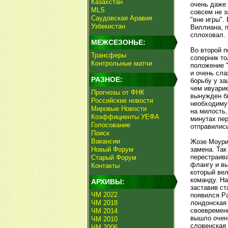
Казахстан
очень даже
MLS
совсем не з
Саудовская Аравия
"вне игры".
Узбекистан
Виллиана, 
сплоховал.
МЕЖСЕЗОНЬЕ:
Во второй п
Трансферы
соперник то
Контрольные матчи
положение "
и очень сла
РАЗНОЕ:
борьбу у за
чем ивуарие
Прогнозы от ФНК
вынужден б
Российские новости
необходимую
Мировые Новости
на милость,
Коэффициенты УЕФА
минутах пер
Голосование
отправились
Поиск
Вакансии
Жозе Моурин
Новый Форум
замена. Так
перестраива
Старый Форум
флангу и в
Контакты
который вел
команду. На
АРХИВЫ:
заставив с
ЧМ 2022
появился Ра
ЧМ 2018
лондонская 
своевременн
ЧМ 2014
вышло очень
ЧМ 2010
словенская 
ЧМ 2006