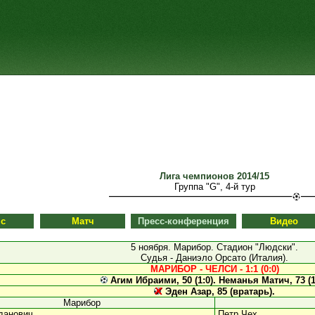
Лига чемпионов 2014/15
Группа "G", 4-й тур
с
Матч
Пресс-конференция
Видео
5 ноября. Марибор. Стадион "Людски".
Судья - Даниэло Орсато (Италия).
МАРИБОР - ЧЕЛСИ - 1:1 (0:0)
Агим Ибраими, 50 (1:0).
Неманья Матич, 73 (1:
Эден Азар, 85 (вратарь).
Марибор
данович
Петр Чех