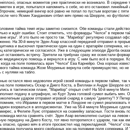
 неплохо, опасных моментов уже практически не возникало. В середине
аметен в игре, попытался напомнить о себе, но его остановил линейны
 Впрочем, немецкий вингер всё равно не попал по пустым воротам с пяти
после чего Ясмин Ханданович отбил мяч прямо на Шюррле, но футболист
оловине тайма темп игры заметно снизился. Обе команды стали действо
лько и ждёт ошибки. Стоит отметить, что форварды "Челси" в первом та
вне игры". И это было не просто так. "Марибор" регулярно создавал оф
женно. На 30-й минуте Эден Азар классной передачей отправил в проры
щитника и выскочил практически один на один с вратарём соперника, но
ц категорически не согласился. Уже в следующем эпизоде Дрогба оказал
ыл остановить встречу. Зрители на трибунах сразу же освистали форва
 медицинскую помощь и вернулся в игру. С ним было всё в порядке. Кс
 когда на поле появилась врач "Челси" Ева Карнейро. Она хорошо изве
вого тайма команда Жозе Моуринью вернула себе преимущество, но не 
 с нулями на табло.
ью остался явно недоволен игрой своей команды в первом тайме, так 
 на поле появились Оскар и Диего Коста, а Виллиан и Андре Шюррле ос
лись в тактическом плане, "Марибор" открыл счёт! На 50-й минуте Мит
ыполнил подачу в штрафную, но Курт Зума головой сумел выбить мяч. 
иколепным ударом отправил игровой снаряд в самую "девятку"! У Пете
помним, что Ибраими в первом матче в Лондоне не сумел реализовать п
тадион взорваться в аплодисментах. Уже на 56-й минуте Моуринью сдел
мирес, а Фелипе Луис отправился на скамейку запасных. Гости вновь п
команда могла сравнять счёт. Эден Азар великолепно сыграл на левом
ую передачу на Диего Косту, тот явно поторопился с ударом, так как ем
 опасно, однако мяч в итоге просвистел над перекладиной. "Челси" ста
команда получила много свободных зон на половине поля соперника. И 