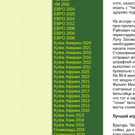
хотя, казал
ЧМ 2002
играть с "Ч
ЕВРО 2024
здорово под
ЕВРО 2020
ЕВРО 2016
На исходе 
ЕВРО 2012
прострелить
ЕВРО 2008
Райчевич на
ЕВРО 2004
перекладино
ЕВРО 2000
Луку Захови
Кубок Америки 2024
необходимо 
Кубок Америки 2021
начали очен
Кубок Америки 2019
Стояновичем
Кубок Америки 2016
отправил мя
штрафной и 
Кубок Америки 2015
выполнил х
Кубок Америки 2011
буквально с
Кубок Африки 2025
На 80-й ми
Кубок Африки 2023
тот мощно 
Кубок Африки 2021
Филипп Мен
Кубок Африки 2019
считанных с
Кубок Африки 2017
бельгийца в
Кубок Африки 2015
что тот и н
Кубок Африки 2013
"точки" бел
Кубок Африки 2012
матча хозяе
Кубок Африки 2010
Кубок Азии 2023
Лучший игр
Кубок Азии 2019
Кубок Азии 2015
Вратарь "М
Олимпиада 2024
сэйвы, да и
взял пеналь
Олимпиада 2020