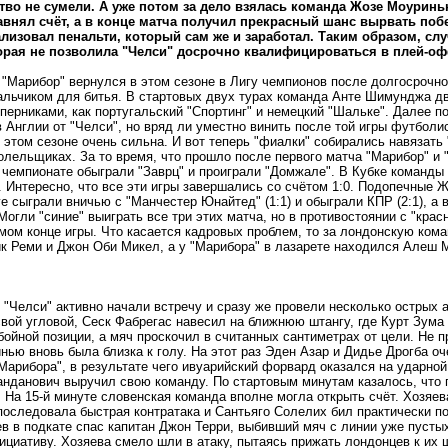
во не сумели. А уже потом за дело взялась команда Жозе Моуринью
авнял счёт, а в конце матча получил прекрасный шанс вырвать побе
ализовал пенальти, который сам же и заработал. Таким образом, сл
орая не позволила "Челси" досрочно квалифицироваться в плей-оф
"Марибор" вернулся в этом сезоне в Лигу чемпионов после долгосрочно
альчиком для битья. В стартовых двух турах команда Анте Шимунджа д
перниками, как португальский "Спортинг" и немецкий "Шальке". Далее 
в Англии от "Челси", но вряд ли уместно винить после той игры футбол
этом сезоне очень сильна. И вот теперь "фиалки" собирались навязать 
олельщиках. За то время, что прошло после первого матча "Марибор" и 
 чемпионате обыграли "Заврц" и проиграли "Домжале". В Кубке команд
 Интересно, что все эти игры завершались со счётом 1:0. Подопечные 
е сыграли вничью с "Манчестер Юнайтед" (1:1) и обыграли КПР (2:1), а 
. Могли "синие" выиграть все три этих матча, но в противостоянии с "к
мом конце игры. Что касается кадровых проблем, то за лондонскую кома
к Реми и Джон Оби Микел, а у "Марибора" в лазарете находился Алеш 
"Челси" активно начали встречу и сразу же провели несколько острых а
вой угловой, Сеск Фабрегас навесил на ближнюю штангу, где Курт Зума
бойной позиции, а мяч проскочил в считанных сантиметрах от цели. Не п
ью вновь была близка к голу. На этот раз Эден Азар и Дидье Дрогба о
арибора", в результате чего ивуарийский форвард оказался на ударной
нданович выручил свою команду. По стартовым минутам казалось, что г
. На 15-й минуте словенская команда вполне могла открыть счёт. Хозяев
последовала быстрая контратака и Сантьяго Солелих бил практически по
в в подкате спас капитан Джон Терри, выбивший мяч с линии уже пустых
ициативу. Хозяева смело шли в атаку, пытаясь прижать лондонцев к и