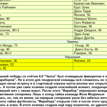
янович
Бранислав Иванович
р Райчевич
Курт Зума
Джон Терри
р
Фелипе, 56
ми, 90
Неманья Матич
ель
Сеск Фабрегас
липович
Виллиан, 46
олелих, 90+2
Андре Шюррле, 46
ич, 73
Эден Азар
Дидье Дрогба
Замены:
п Менди, 73
Оскар, 46
ар, 90
Диего Коста, 46
й, 90+2
Рамирес, 56
Наказания:
липович, 36
Фелипе, 24
нович, 53
, 85
шней победы со счётом 6:0 "Челси" был очевидным фаворитом и о
арибором". Но в итоге для лондонской команды всё сложилось не т
щно начал встречу и в стартовый отрезок матча вполне мог открыть
. А потом уже сами хозяева создали опаснейший момент, лондонце
ивший мяч с линии ворот. После этого "Марибор" перехватил иници
активнее соперника. Лишь к концу тайма команда Жозе Моуринью
ась, но, тем не менее, на перерыв соперники ушли без забитых мяч
рого тайма футболисты "Марибора" открыли счёт и после этого пр
рать в атаке. В итоге хозяева создали ещё пару моментов, но удвоит