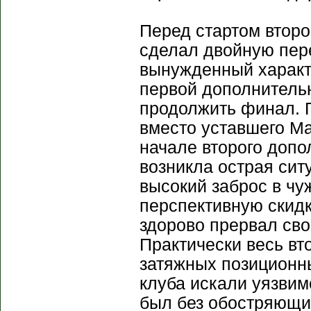
Перед стартом второ
сделал двойную пере
вынужденный характе
первой дополнительн
продолжить финал. П
вместо уставшего Ма
начале второго допо
возникла острая сит
высокий заброс в ч
перспективную скидк
здорово прервал св
Практически весь в
затяжных позиционн
клуба искали уязвим
был без обостряющи