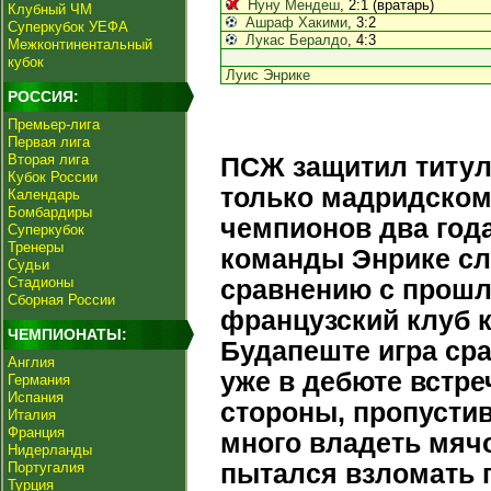
Нуну Мендеш
, 2:1 (вратарь)
Клубный ЧМ
Ашраф Хакими
, 3:2
Суперкубок УЕФА
Лукас Бералдо
, 4:3
Межконтинентальный
кубок
Луис Энрике
РОССИЯ:
Премьер-лига
Первая лига
Вторая лига
ПСЖ защитил титул
Кубок России
только мадридском
Календарь
Бомбардиры
чемпионов два год
Суперкубок
Тренеры
команды Энрике сл
Судьи
Стадионы
сравнению с прошл
Сборная России
французский клуб к
ЧЕМПИОНАТЫ:
Будапеште игра сра
Англия
уже в дебюте встр
Германия
Испания
стороны, пропусти
Италия
Франция
много владеть мяч
Нидерланды
Португалия
пытался взломать 
Турция