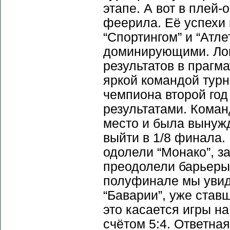
этапе. А вот в плей
феерила. Её успехи 
“Спортингом” и “Атл
доминирующими. Ло
результатов в прагм
яркой командой турн
чемпиона второй год
результатами. Кома
место и была вынужд
выйти в 1/8 финала.
одолели “Монако”, 
преодолели барьеры 
полуфинале мы увид
“Баварии”, уже став
это касается игры н
счётом 5:4. Ответна