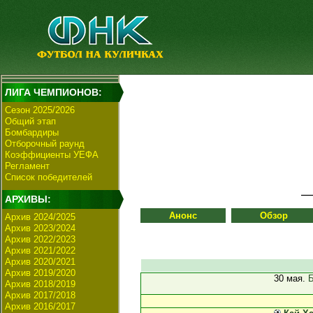
ЛИГА ЧЕМПИОНОВ:
Сезон 2025/2026
Общий этап
Бомбардиры
Отборочный раунд
Коэффициенты УЕФА
Регламент
Список победителей
АРХИВЫ:
Анонс
Обзор
Архив 2024/2025
Архив 2023/2024
Архив 2022/2023
Архив 2021/2022
Архив 2020/2021
Архив 2019/2020
30 мая.
Б
Архив 2018/2019
Архив 2017/2018
Архив 2016/2017