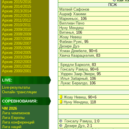
Кай Х
Архив 2015/2016
ПСЖ
Архив 2014/2015
Матвей Сафонов
Архив 2013/2014
Ашраф Хакими
Архив 2012/2013
Маркиньос
, 106
Архив 2011/2012
Виллиан Пачо
Архив 2010/2011
Нуну Мендеш
Архив 2009/2010
Витинья
, 106
Архив 2008/2009
Жоау Невеш
Архив 2007/2008
Фабиан Руис
, 95
Архив 2006/2007
Дезире Дуэ
Архив 2005/2006
Усман Дембеле
, 90+6
Архив 2004/2005
Хвича Кварацхелия
, 83
Архив 2003/2004
Архив 2002/2003
Бредли Барколя
, 83
Архив 2001/2002
Гонсалу Рамуш
, 90+6
Архив 2000/2001
Уоррен Заир-Эмери
, 95
Илья Забарный
, 106
LIVE:
Лукас Бералдо
, 106
Live-результаты
Онлайн трансляции
Жоау Невеш
, 90+6
СОРЕВНОВАНИЯ:
Нуну Мендеш
, 118
ЧМ 2026
Лига чемпионов
Лига Европы
Гонсалу Рамуш
, 1:0
Лига конференций
Дезире Дуэ
, 2:1
Лига наций