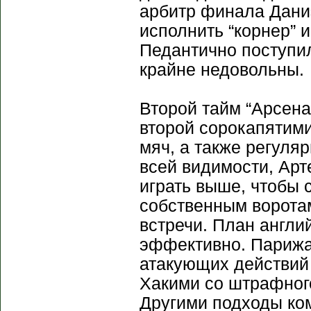
арбитр финала Дани
исполнить “корнер” 
Педантично поступи
крайне недовольны.
Второй тайм “Арсена
второй сорокапятим
мяч, а также регуля
всей видимости, Арт
играть выше, чтобы 
собственным воротам
встречи. План англи
эффективно. Парижан
атакующих действий
Хакими со штрафного
Другими подходы ко