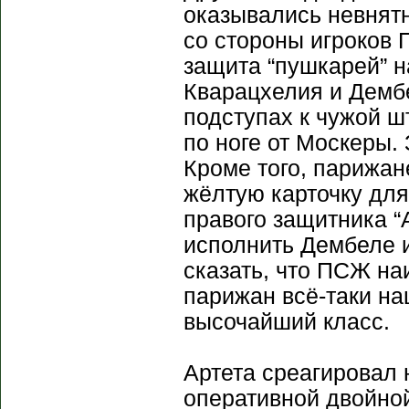
оказывались невнят
со стороны игроков 
защита “пушкарей” н
Кварацхелия и Дембе
подступах к чужой ш
по ноге от Москеры. 
Кроме того, парижан
жёлтую карточку дл
правого защитника 
исполнить Дембеле и
сказать, что ПСЖ наи
парижан всё-таки на
высочайший класс.
Артета среагировал
оперативной двойной