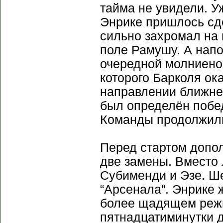
тайма не увидели. У
Энрике пришлось сд
сильно захромал на 
поле Рамушу. А нап
очередной молниено
которого Барколя ок
направлении ближнег
был определён побед
Команды продолжили
Перед стартом допо
две замены. Вместо 
Субименди и Эзе. Ш
“Арсенала”. Энрике 
более щадящем режи
пятнадцатиминутки 