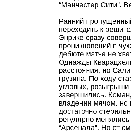
“Манчестер Сити”. В
Ранний пропущенный
переходить к решит
Энрике сразу совер
проникновений в чу
дебюте матча не хва
Однажды Кварацхели
расстояния, но Сали
грузина. По ходу ст
угловых, розыгрыши
завершились. Коман
владении мячом, но 
достаточно стериль
регулярно менялись 
“Арсенала”. Но от с