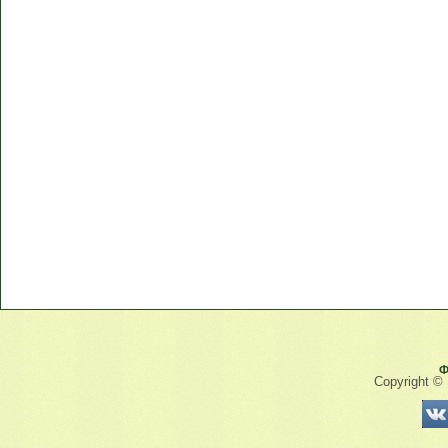
Ф
Copyright ©