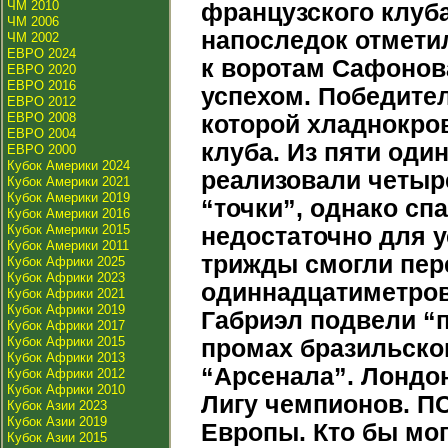
ЧМ 2010
французского клуба
ЧМ 2006
напоследок отмети
ЧМ 2002
ЕВРО 2024
к воротам Сафонов
ЕВРО 2020
ЕВРО 2016
успехом. Победите
ЕВРО 2012
ЕВРО 2008
которой хладнокро
ЕВРО 2004
клуба. Из пяти од
ЕВРО 2000
Кубок Америки 2024
реализовали четыр
Кубок Америки 2021
Кубок Америки 2019
“точки”, однако сп
Кубок Америки 2016
Кубок Америки 2015
недостаточно для у
Кубок Америки 2011
трижды смогли пер
Кубок Африки 2025
Кубок Африки 2023
одиннадцатиметрово
Кубок Африки 2021
Кубок Африки 2019
Габриэл подвели “
Кубок Африки 2017
Кубок Африки 2015
промах бразильско
Кубок Африки 2013
“Арсенала”. Лондо
Кубок Африки 2012
Кубок Африки 2010
Лигу чемпионов. П
Кубок Азии 2023
Кубок Азии 2019
Европы. Кто бы мог
Кубок Азии 2015