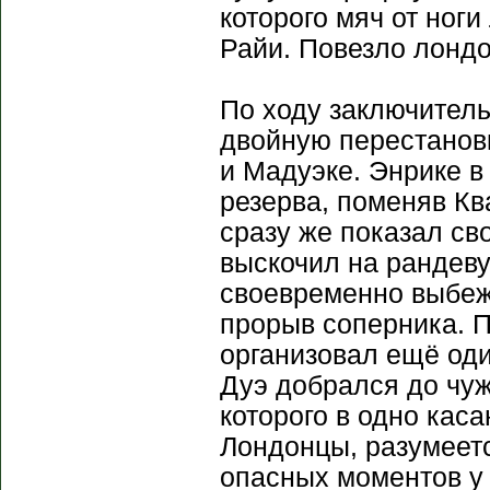
которого мяч от ноги
Райи. Повезло лонд
По ходу заключитель
двойную перестановк
и Мадуэке. Энрике в
резерва, поменяв К
сразу же показал св
выскочил на рандеву
своевременно выбеж
прорыв соперника. 
организовал ещё оди
Дуэ добрался до чу
которого в одно каса
Лондонцы, разумеетс
опасных моментов у 