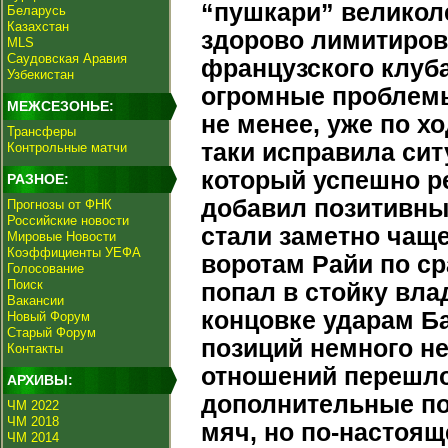
“пушкари” великол
Беларусь
Казахстан
здорово лимитиро
MLS
Саудовская Аравия
французского клуб
Узбекистан
огромные проблемы
МЕЖСЕЗОНЬЕ:
не менее, уже по х
Трансферы
таки исправила сит
Контрольные матчи
который успешно р
РАЗНОЕ:
добавил позитивны
Прогнозы от ФНК
Российские новости
стали заметно чащ
Мировые Новости
Коэффициенты УЕФА
воротам Райи по с
Голосование
Поиск
попал в стойку вла
Вакансии
концовке ударам Б
Новый Форум
Старый Форум
позиций немного не
Контакты
отношений перешло
АРХИВЫ:
дополнительные по
ЧМ 2022
ЧМ 2018
мяч, но по-настоя
ЧМ 2014