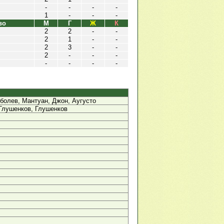
-
-
-
-
1
-
-
-
во
М
Г
Ж
К
2
2
-
-
2
1
-
-
2
3
-
-
2
-
-
-
-
-
-
-
болев, Мантуан, Джон, Аугусто
Глушенков, Глушенков