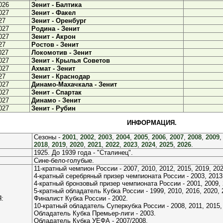
026
Зенит - Балтика
027
Зенит - Факел
27
Зенит - Оренбург
027
Родина - Зенит
027
Зенит - Акрон
27
Ростов - Зенит
027
Локомотив - Зенит
027
Зенит - Крылья Советов
027
Ахмат - Зенит
27
Зенит - Краснодар
027
Динамо-Махачкала - Зенит
027
Зенит - Спартак
027
Динамо - Зенит
027
Зенит - Рубин
ИНФОРМАЦИЯ.
Сезоны -
2001
,
2002
,
2003
,
2004
,
2005
,
2006
,
2007
,
2008
,
2009
2018
,
2019
,
2020
,
2021
,
2022
,
2023
,
2024
,
2025
,
2026
.
1925. До 1939 года - "Сталинец".
Сине-бело-голубые.
11-кратный чемпион России - 2007, 2010, 2012, 2015, 2019, 202
4-кратный серебряный призер чемпионата России - 2003, 2013,
4-кратный бронзовый призер чемпионата России - 2001, 2009, 
5-кратный обладатель Кубка России - 1999, 2010, 2016, 2020, 
:
Финалист Кубка России - 2002.
10-кратный обладатель Суперкубка России - 2008, 2011, 2015, 
Обладатель Кубка Премьер-лиги - 2003.
Обладатель Кубка УЕФА - 2007/2008.