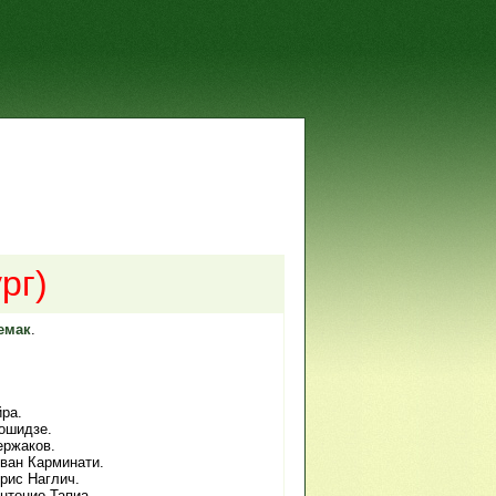
рг)
емак
.
ра.
ошидзе.
ержаков.
Иван Карминати.
Арис Наглич.
нтонио Тапиа.