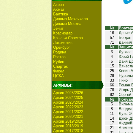
Акрон
Ахмат
Балтика
Динамо-Махачкала
Динамо-Москва
№
Вратар
Зенит
16
Денис 
Краснодар
57
Богдан
Крылья Советов
71
Даниил
Локомотив
№
Защитн
Оренбург
3
Дуглас
Родина
4
Юрий Г
Ростов
6
Ваня Д
Рубин
15
Вячесл
Спартак
25
Кевин 
Факел
28
Нуралы
ЦСКА
33
Нино
АРХИВЫ:
66
Роман 
78
Игорь 
Архив 2025/2026
82
Сергей
Архив 2024/2025
№
Полуза
Архив 2023/2024
5
Вильма
Архив 2022/2023
8
Вендел
Архив 2021/2022
11
Луис Э
Архив 2020/2021
14
Джон Д
Архив 2019/2020
17
Андрей
Архив 2018/2019
21
Алекса
Архив 2017/2018
31
Густав