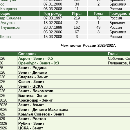
рос
07.01.2000
34
2
Бразилия
 Кондаков
06.03.2008
11
-
Россия
ающие
Год рожд.
Игры
Голы
Гражданст
ндр Соболев
07.03.1997
219
76
Россия
 Аугусто
18.02.2004
2
1
Бразилия
 Глушенков
28.07.1999
162
49
Россия
05.02.2006
67
8
Бразилия
Шилов
15.03.2008
3
-
Россия
Чемпионат России 2026/2027.
Соперник
Голы
026
Акрон - Зенит - 0:5
Соболев, Со
26
Оренбург - Зенит - 0:3
Глушенков, 
26
Зенит - Родина
026
Зенит - Динамо
026
Спартак - Зенит
026
Факел - Зенит
26
Зенит - ЦСКА
026
Зенит - Локомотив
026
Балтика - Зенит
2026
Краснодар - Зенит
2026
Зенит - Ахмат
2026
Зенит - Динамо-Махачкала
026
Крылья Советов - Зенит
026
Зенит - Ростов
2026
Рубин - Зенит
2026
ЦСКА - Зенит