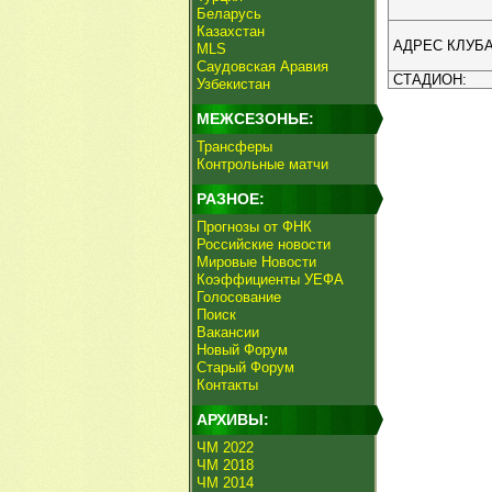
Беларусь
Казахстан
АДРЕС КЛУБА
MLS
Саудовская Аравия
СТАДИОН:
Узбекистан
МЕЖСЕЗОНЬЕ:
Трансферы
Контрольные матчи
РАЗНОЕ:
Прогнозы от ФНК
Российские новости
Мировые Новости
Коэффициенты УЕФА
Голосование
Поиск
Вакансии
Новый Форум
Старый Форум
Контакты
АРХИВЫ:
ЧМ 2022
ЧМ 2018
ЧМ 2014