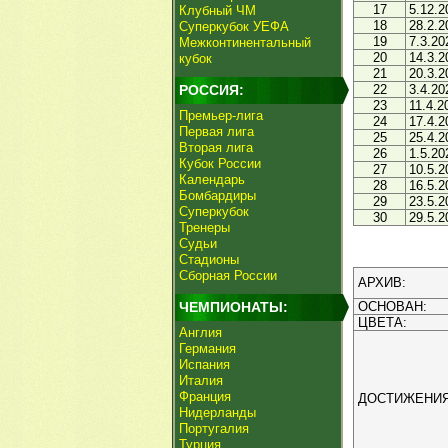
17
5.12.2
Клубный ЧМ
18
28.2.2
Суперкубок УЕФА
19
7.3.20
Межконтинентальный
20
14.3.2
кубок
21
20.3.2
РОССИЯ:
22
3.4.20
23
11.4.2
Премьер-лига
24
17.4.2
Первая лига
25
25.4.2
Вторая лига
26
1.5.20
Кубок России
27
10.5.2
Календарь
28
16.5.2
Бомбардиры
29
23.5.2
Суперкубок
30
29.5.2
Тренеры
Судьи
Стадионы
Сборная России
АРХИВ:
ЧЕМПИОНАТЫ:
ОСНОВАН:
ЦВЕТА:
Англия
Германия
Испания
Италия
Франция
ДОСТИЖЕНИЯ
Нидерланды
Португалия
Турция