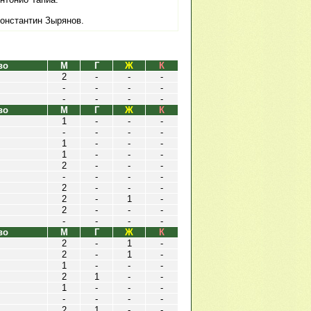
онстантин Зырянов.
во
М
Г
Ж
К
2
-
-
-
-
-
-
-
-
-
-
-
во
М
Г
Ж
К
1
-
-
-
-
-
-
-
1
-
-
-
1
-
-
-
2
-
-
-
-
-
-
-
2
-
-
-
2
-
1
-
2
-
-
-
-
-
-
-
во
М
Г
Ж
К
2
-
1
-
2
-
1
-
1
-
-
-
2
1
-
-
1
-
-
-
-
-
-
-
2
1
-
-