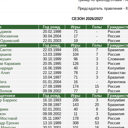
Председатель правления - К
СЕЗОН 2026/2027
и
Год рожд.
Игры
Голы
Гражданст
Адамов
20.02.1998
71
-
Россия
 Москвичев
30.04.2004
17
-
Россия
 Одоевский
22.01.2003
19
-
Россия
ики
Год рожд.
Игры
Голы
Гражданст
 Сантос
22.03.1994
191
7
Бразилия
оршков
13.03.1999
104
7
Россия
ркушич
30.10.1999
96
3
Словения
ав Караваев
20.05.1995
126
3
Россия
Андраде
16.06.1999
40
1
Колумбия
 Алип
22.12.1999
78
2
Казахстан
10.04.1997
71
3
Бразилия
Вега
01.01.2004
16
-
Аргентина
Дивеев
27.09.1999
174
15
Россия
 Волков
09.09.2002
77
2
Россия
щитники
Год рожд.
Игры
Голы
Гражданст
р Барриос
16.10.1993
206
3
Колумбия
28.08.1997
143
20
Бразилия
нрике
02.01.2001
40
8
Бразилия
жон
09.09.2002
11
3
Бразилия
 Мостовой
05.11.1997
178
43
Россия
ндр Ерохин
13.10.1989
308
53
Россия
о Мантуан
20.01.2001
101
16
Бразилия