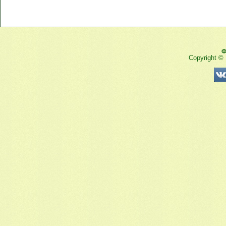
Ф
Copyright ©