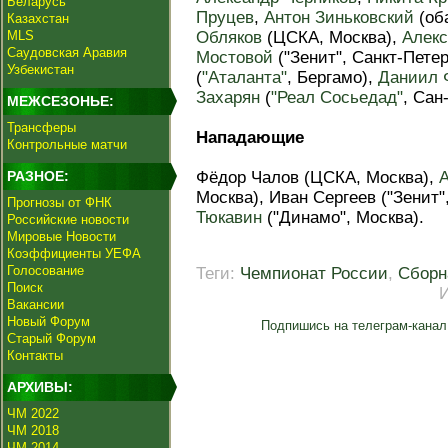
Беларусь
Пруцев
,
Антон Зиньковский
(оба
Казахстан
MLS
Обляков
(ЦСКА, Москва),
Алекс
Саудовская Аравия
Мостовой
("Зенит", Санкт-Пете
Узбекистан
(
"Аталанта"
, Бергамо),
Даниил 
Захарян
(
"Реал Сосьедад"
, Сан
МЕЖСЕЗОНЬЕ:
Трансферы
Нападающие
Контрольные матчи
РАЗНОЕ:
Фёдор Чалов (ЦСКА, Москва),
Москва), Иван Сергеев ("Зенит"
Прогнозы от ФНК
Тюкавин
("Динамо", Москва).
Российские новости
Мировые Новости
Коэффициенты УЕФА
Голосование
Теги:
Чемпионат России
,
Сборн
Поиск
Вакансии
Новый Форум
Подпишись на телеграм-канал
Старый Форум
Контакты
АРХИВЫ:
ЧМ 2022
ЧМ 2018
ЧМ 2014