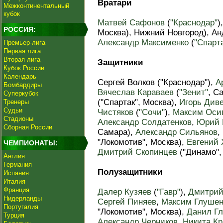
Вратари
Межконтинентальный
кубок
Матвей Сафонов
(
"Краснодар"
)
РОССИЯ:
Москва), Нижний Новгород), Анд
Александр Максименко
(
"Спарт
Премьер-лига
Первая лига
Вторая лига
Защитники
Кубок России
Календарь
Сергей Волков ("Краснодар"),
А
Бомбардиры
Вячеслав Караваев
(
"Зенит"
, С
Суперкубок
("Спартак", Москва),
Игорь Див
Тренеры
Судьи
Чистяков
(
"Сочи"
),
Максим Оси
Стадионы
Александр Солдатенков
,
Юрий 
Сборная России
Самара),
Александр Сильянов
,
"Локомотив", Москва),
Евгений 
ЧЕМПИОНАТЫ:
Дмитрий Скопинцев
("Динамо",
Англия
Германия
Полузащитники
Испания
Италия
Франция
Далер Кузяев
(
"Гавр"
),
Дмитрий
Нидерланды
Сергей Пиняев
,
Максим Глушен
Португалия
"Локомотив", Москва),
Данил Г
Турция
Александр Черников
,
Никита К