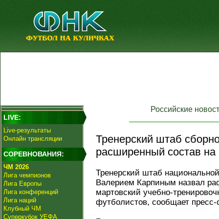
Российские новос
LIVE:
Live-результаты
Тренерский штаб сборно
Онлайн трансляции
расширенный состав на 
СОРЕВНОВАНИЯ:
ЧМ 2026
Тренерский штаб национальной
Лига чемпионов
Валерием Карпиным назвал ра
Лига Европы
мартовский учебно-тренировочн
Лига конференций
Лига наций
футболистов, сообщает пресс-
Клубный ЧМ
Суперкубок УЕФА