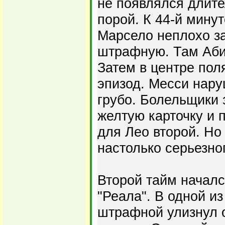
не появлялся длит
порой. К 44-й мину
Марсело неплохо з
штрафную. Там Аби
Затем в центре пол
эпизод. Месси нар
грубо. Болельщики 
желтую карточку и 
для Лео второй. Но
настолько серьезно
Второй тайм началс
"Реала". В одной и
штрафной улизнул о