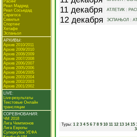
Расинг
Реал Мадрид
11 декабря
АТЛЕТИК
:
РАС
Реал Сосьедад
Сарагоса
12 декабря
Севилья
ЭСПАНЬОЛ
:
А
Спортинг
Хетафе
Эспаньол
АРХИВЫ:
Архив 2010/2011
Архив 2009/2010
Архив 2008/2009
Архив 2007/2008
Архив 2006/2007
Архив 2005/2006
Архив 2004/2005
Архив 2003/2004
Архив 2002/2003
Архив 2001/2002
LIVE:
Live-результаты
Текстовые Онлайн
трансляции
СОРЕВНОВАНИЯ:
ЧМ 2018
Лига Чемпионов
Туры:
1
2
3
4
5
6
7
8
9
10
11
12
13
14
15
Лига Европы
3
Суперкубок УЕФА
Клубный ЧМ