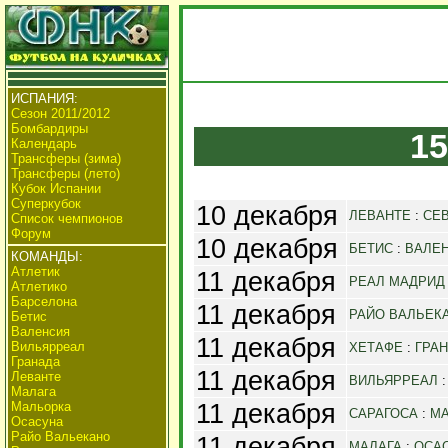
ИСПАНИЯ:
Сезон 2011/2012
Бомбардиры
15
Календарь
Трансферы (зима)
Трансферы (лето)
Кубок Испании
Суперкубок
10 декабря
ЛЕВАНТЕ
:
СЕ
Список чемпионов
Форум
10 декабря
БЕТИС
:
ВАЛЕ
КОМАНДЫ:
Атлетик
11 декабря
РЕАЛ МАДРИД
Атлетико
Барселона
11 декабря
РАЙО ВАЛЬЕК
Бетис
Валенсия
11 декабря
Вильярреал
ХЕТАФЕ
:
ГРА
Гранада
11 декабря
Леванте
ВИЛЬЯРРЕАЛ
Малага
11 декабря
Мальорка
САРАГОСА
:
М
Осасуна
Райо Вальекано
11 декабря
МАЛАГА
:
ОСА