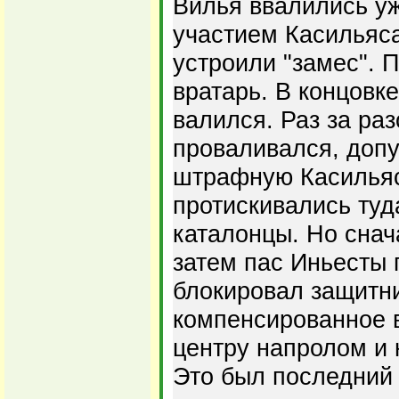
Вилья ввалились уже
участием Касильяса
устроили "замес". 
вратарь. В концовк
валился. Раз за ра
проваливался, допу
штрафную Касилья
протискивались туд
каталонцы. Но снач
затем пас Иньесты
блокировал защитни
компенсированное 
центру напролом и 
Это был последний 