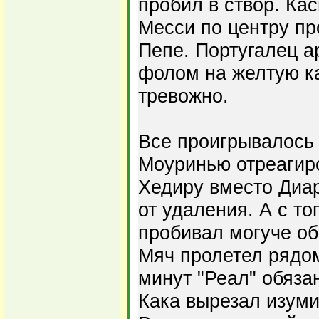
пробил в створ. Ка
Месси по центру п
Пепе. Португалец а
фолом на желтую ка
тревожно.
Все проигрывалось
Моуринью отреагиро
Хедиру вместо Диар
от удаления. А с т
пробивал могуче о
Мяч пролетел рядом
минут "Реал" обяза
Кака вырезал изуми