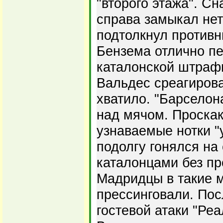
"второго этажа". С
справа замыкал нет
подтолкнул противни
Бензема отлично п
каталонской штрафн
Вальдес среагирова
хватило. "Барселон
над мячом. Проска
узнаваемые нотки "
подолгу гонялся на
каталонцами без пр
Мадридцы в такие 
прессинговали. Пос
гостевой атаки "Реа