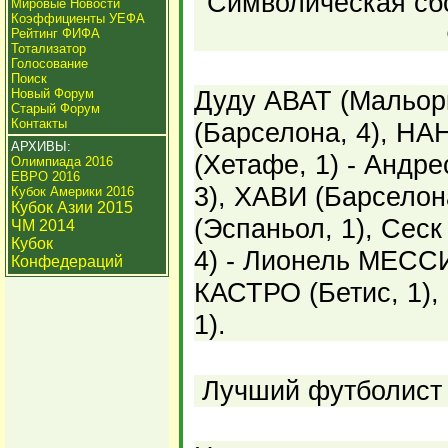
Символическая сбо
Мировые Новости
Коэффициенты УЕФА
Рейтинг ФИФА
Тотализатор
Голосование
Поиск
Дуду АВАТ (Мальор
Новый Форум
Старый Форум
Контакты
(Барселона, 4), НА
АРХИВЫ:
(Хетафе, 1) - Андр
Олимпиада 2016
ЕВРО 2016
3), ХАВИ (Барселон
Кубок Америки 2016
Кубок Азии 2015
(Эспаньол, 1), Сес
ЧМ 2014
Кубок
4) - Лионель МЕССИ
Конфедераций
КАСТРО (Бетис, 1)
1).
Лучший футболист 