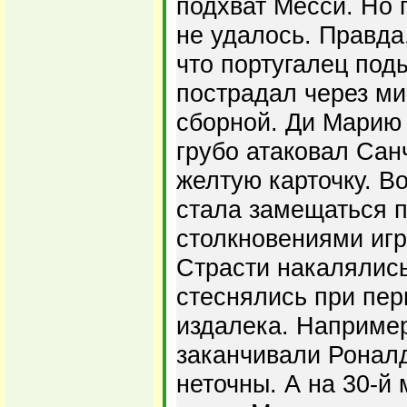
подхват Месси. Но 
не удалось. Правда
что португалец под
пострадал через ми
сборной. Ди Марию 
грубо атаковал Сан
желтую карточку. В
стала замещаться 
столкновениями игр
Страсти накалялис
стеснялись при пер
издалека. Например
заканчивали Роналд
неточны. А на 30-й 