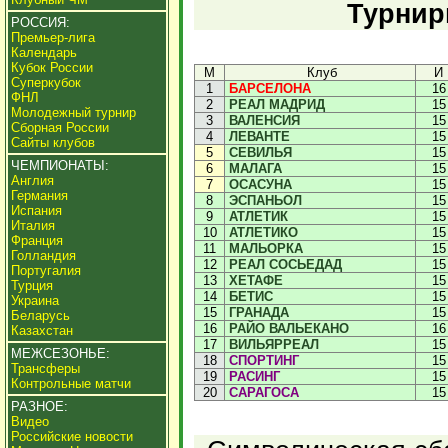
Турнир
РОССИЯ:
Премьер-лига
Календарь
Кубок России
М
Клуб
И
Суперкубок
1
БАРСЕЛОНА
16
ФНЛ
2
РЕАЛ МАДРИД
15
Молодежный турнир
3
ВАЛЕНСИЯ
15
Сборная России
4
ЛЕВАНТЕ
15
Сайты клубов
5
СЕВИЛЬЯ
15
ЧЕМПИОНАТЫ:
6
МАЛАГА
15
Англия
7
ОСАСУНА
15
Германия
8
ЭСПАНЬОЛ
15
Испания
9
АТЛЕТИК
15
Италия
10
АТЛЕТИКО
15
Франция
11
МАЛЬОРКА
15
Голландия
12
РЕАЛ СОСЬЕДАД
15
Португалия
13
ХЕТАФЕ
15
Турция
14
БЕТИС
15
Украина
15
ГРАНАДА
15
Беларусь
16
РАЙО ВАЛЬЕКАНО
16
Казахстан
17
ВИЛЬЯРРЕАЛ
15
МЕЖСЕЗОНЬЕ:
18
СПОРТИНГ
15
Трансферы
19
РАСИНГ
15
Контрольные матчи
20
САРАГОСА
15
РАЗНОЕ:
Видео
Российские новости