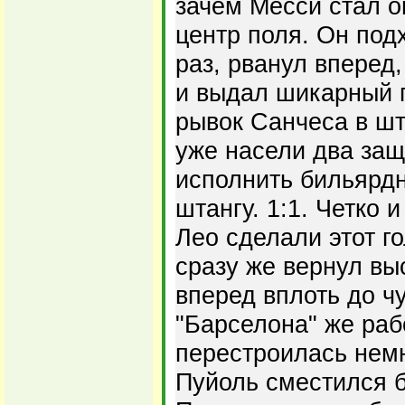
зачем Месси стал о
центр поля. Он под
раз, рванул вперед
и выдал шикарный 
рывок Санчеса в ш
уже насели два защ
исполнить бильярд
штангу. 1:1. Четко 
Лео сделали этот го
сразу же вернул вы
вперед вплоть до ч
"Барселона" же раб
перестроилась нем
Пуйоль сместился б