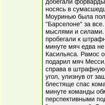
добегали форварды 
носясь в сумасшед
Моуринью была пол
"Барселоне" за все.
мыслями и силами.
пробегали к штрафн
минуте мяч едва не
Касильяса. Рамос о
подарил мяч Месси
справа в штрафную
угол, улизнув от за
блестяще спас кома
минуте команды об
перспективными по