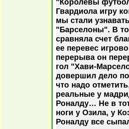
"Королевы футбола
Гвардиола игру к
мы стали узнават
"Барселоны". В т
сравняла счет бла
ее перевес игрово
перерыва он пере
гол "Хави-Марсело
довершил дело по
что надо отметит
реальные у мадри
Роналду… Не в то
ноги у Озила, у Ко
Роналду все сыпал