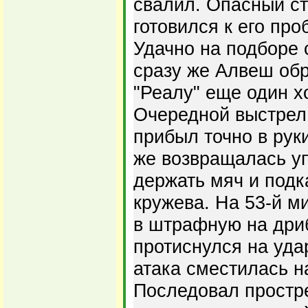
свалил. Опасный ст
готовился к его про
Удачно на подборе 
сразу же Алвеш обр
"Реалу" еще один 
Очередной выстрел 
прибыл точно в рук
же возвращалась уп
держать мяч и подк
кружева. На 53-й м
в штрафную на дриб
протиснулся на уда
атака сместилась н
Последовал простре