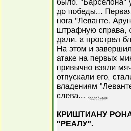
было. "Барселона" 
до победы... Перва
нога "Леванте. Ару
штрафную справа, о
дали, а прострел б
На этом и завершил
атаке на первых ми
привычно взяли мяч
отпускали его, ста
владениям "Леванте
слева...
КРИШТИАНУ РОНА
"РЕАЛУ".