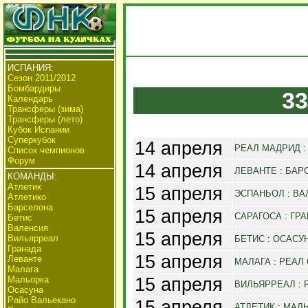
ИСПАНИЯ:
Сезон 2011/2012
Бомбардиры
33
Календарь
Трансферы (зима)
Трансферы (лето)
Кубок Испании
Суперкубок
14 апреля
РЕАЛ МАДРИД
Список чемпионов
Форум
14 апреля
ЛЕВАНТЕ
:
БАР
КОМАНДЫ:
Атлетик
15 апреля
ЭСПАНЬОЛ
:
ВА
Атлетико
Барселона
15 апреля
САРАГОСА
:
ГРА
Бетис
Валенсия
15 апреля
Вильярреал
БЕТИС
:
ОСАСУ
Гранада
15 апреля
Леванте
МАЛАГА
:
РЕАЛ
Малага
15 апреля
Мальорка
ВИЛЬЯРРЕАЛ
:
Осасуна
Райо Вальекано
15 апреля
АТЛЕТИК
:
МАЛ