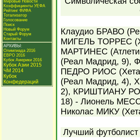
Символическая сбо
Мировые Новости
Коэффициенты УЕФА
Рейтинг ФИФА
Тотализатор
Голосование
Поиск
Клаудио БРАВО (Реа
Новый Форум
Старый Форум
Контакты
МИГЕЛЬ ТОРРЕС (Хе
АРХИВЫ:
МАРТИНЕС (Атлети
Олимпиада 2016
ЕВРО 2016
(Реал Мадрид, 9), Ф
Кубок Америки 2016
Кубок Азии 2015
ПЕДРО РИОС (Хетаф
ЧМ 2014
Кубок
(Реал Мадрид, 4), 
Конфедераций
2), КРИШТИАНУ РО
18) - Лионель МЕСС
Николас МИКУ (Хета
Лучший футболист 