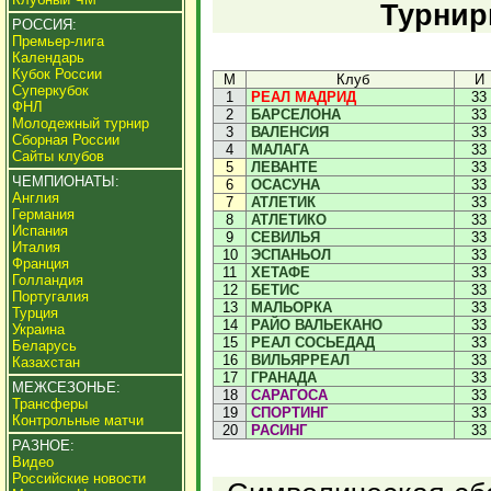
Турнир
РОССИЯ:
Премьер-лига
Календарь
Кубок России
М
Клуб
И
Суперкубок
1
РЕАЛ МАДРИД
33
ФНЛ
2
БАРСЕЛОНА
33
Молодежный турнир
3
ВАЛЕНСИЯ
33
Сборная России
4
МАЛАГА
33
Сайты клубов
5
ЛЕВАНТЕ
33
ЧЕМПИОНАТЫ:
6
ОСАСУНА
33
Англия
7
АТЛЕТИК
33
Германия
8
АТЛЕТИКО
33
Испания
9
СЕВИЛЬЯ
33
Италия
10
ЭСПАНЬОЛ
33
Франция
11
ХЕТАФЕ
33
Голландия
12
БЕТИС
33
Португалия
13
МАЛЬОРКА
33
Турция
14
РАЙО ВАЛЬЕКАНО
33
Украина
15
РЕАЛ СОСЬЕДАД
33
Беларусь
16
ВИЛЬЯРРЕАЛ
33
Казахстан
17
ГРАНАДА
33
МЕЖСЕЗОНЬЕ:
18
САРАГОСА
33
Трансферы
19
СПОРТИНГ
33
Контрольные матчи
20
РАСИНГ
33
РАЗНОЕ:
Видео
Российские новости