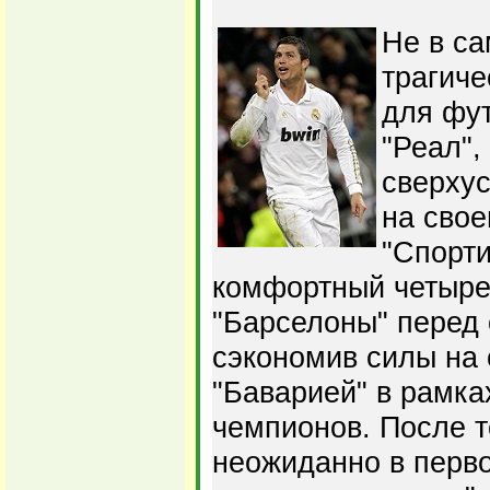
Не в с
трагиче
для фу
"Реал",
сверхус
на свое
"Спорти
комфортный четыре
"Барселоны" перед 
сэкономив силы на
"Баварией" в рамк
чемпионов. После т
неожиданно в перв